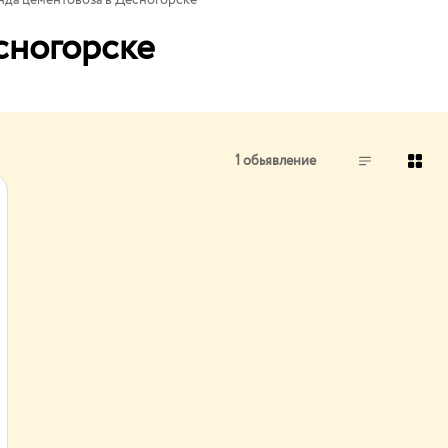
нда цементовоза в Десногорске
сногорске
1 обьявление