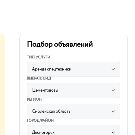
Подбор объявлений
ТИП УСЛУГИ
Аренда спецтехники
ВЫБРАТЬ ВИД
Цементовозы
label
for
РЕГИОН
sorting
subcategory
input
Смоленская область
label
for
ГОРОД/РАЙОН
sorting
region
input
Десногорск