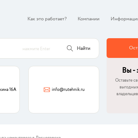
Как это работает?
Компании
Информаци
Ост
Найти
нажмите Enter
Вы -
Оставьте св
выгодных
кина 16А
info@rutehnik.ru
владельцев