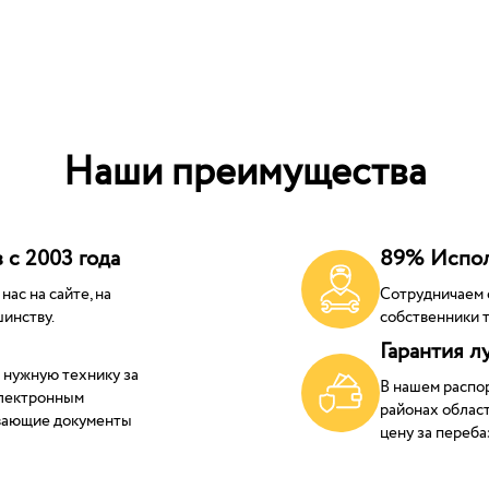
Наши преимущества
 с 2003 года
89% Испол
ас на сайте, на
Сотрудничаем 
инству.
собственники т
Гарантия л
 нужную технику за
В нашем распо
электронным
районах област
ывающие документы
цену за переба