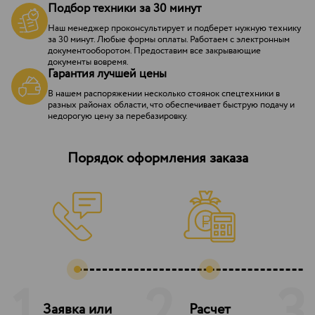
Подбор техники за 30 минут
Наш менеджер проконсультирует и подберет нужную технику
за 30 минут. Любые формы оплаты. Работаем с электронным
документооборотом. Предоставим все закрывающие
документы вовремя.
Гарантия лучшей цены
В нашем распоряжении несколько стоянок спецтехники в
разных районах области, что обеспечивает быструю подачу и
недорогую цену за перебазировку.
Порядок оформления заказа
Заявка или
Расчет
З