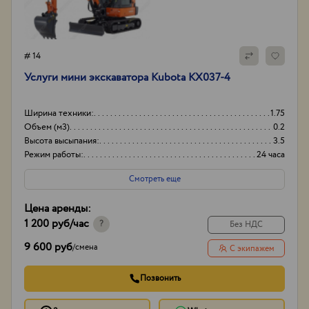
# 14
Услуги мини экскаватора Kubota KX037-4
Ширина техники:
1.75
Объем (м3)
0.2
Высота высыпания:
3.5
Режим работы:
24 часа
Смотреть еще
Цена аренды:
1 200 руб
/час
?
Без НДС
9 600 руб
/
смена
С экипажем
Позвонить