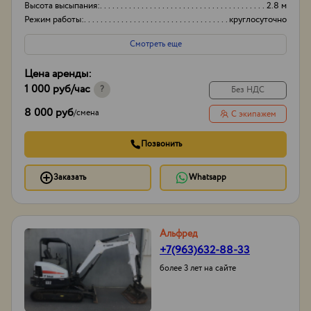
Высота высыпания:
2.8 м
Режим работы:
круглосуточно
Смотреть еще
Цена аренды:
1 000 руб
/час
?
Без НДС
8 000 руб
/
смена
С экипажем
Позвонить
Заказать
Whatsapp
Альфред
+7(963)632-88-33
более 3 лет на сайте