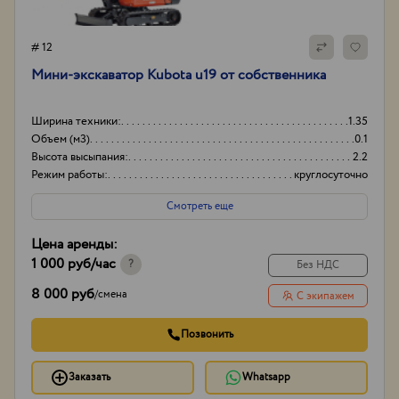
# 12
Мини-экскаватор Kubota u19 от собственника
Ширина техники:
1.35
Объем (м3)
0.1
Высота высыпания:
2.2
Режим работы:
круглосуточно
Смотреть еще
Цена аренды:
1 000 руб
/час
?
Без НДС
8 000 руб
/
смена
С экипажем
Позвонить
Заказать
Whatsapp