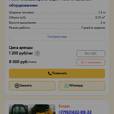
оборудованием.
Ширина техники:
1.5 м
Объем (м3)
0,15 м³
Высота высыпания:
2 м
Режим работы:
7 дней в неделю
Смотреть еще
Цена аренды:
1 200 руб
/час
?
Без НДС
8 000 руб
/
смена
С экипажем
Позвонить
Заказать
Whatsapp
Богдан
+7(963)632-88-33