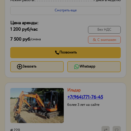
Режим работы:
7 дней в неделю
Смотреть еще
Цена аренды:
1 200 руб
/час
Без НДС
7 500 руб
/
смена
С экипажем
Позвонить
Заказать
Whatsapp
Ильдар
+7(964)771-76-45
более 3 лет на сайте
# 220