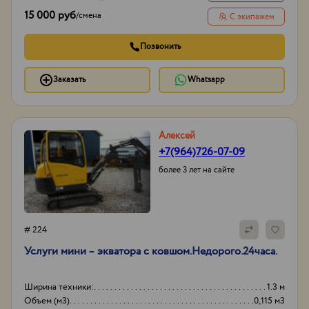
15 000 руб
/
смена
С экипажем
Позвонить
Заказать
Whatsapp
Алексей
+7(964)726-07-09
более 3 лет на сайте
# 224
Услуги мини – экватора с ковшом.Недорого.24часа.
Ширина техники:
1.3 м
Объем (м3)
0,115 м3