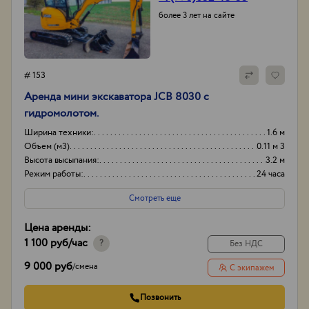
более 3 лет на сайте
# 153
Аренда мини экскаватора JCB 8030 с
гидромолотом.
Ширина техники:
1.6 м
Объем (м3)
0.11 м 3
Высота высыпания:
3.2 м
Режим работы:
24 часа
Смотреть еще
Цена аренды:
1 100 руб
/час
?
Без НДС
9 000 руб
/
смена
С экипажем
Позвонить