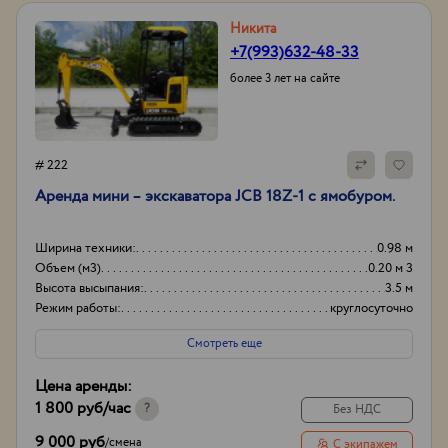
Никита
+7(993)632-48-33
более 3 лет на сайте
# 222
Аренда мини – экскаватора JCB 18Z-1 с ямобуром.
Ширина техники:
0.98 м
Объем (м3)
0.20 м 3
Высота высыпания:
3.5 м
Режим работы:
круглосуточно
Смотреть еще
Цена аренды:
1 800 руб
/час
?
Без НДС
9 000 руб
/
смена
С экипажем