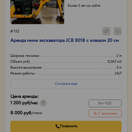
более 3 лет на сайте
# 152
Аренда мини экскаватора JCB 8018 с ковшом 20 см
Ширина техники:
2 м
Объем (м3)
0,047 м3
Высота высыпания:
3 м
Режим работы:
24/7
Смотреть еще
Цена аренды:
1 200 руб
/час
?
Без НДС
8 000 руб
/
смена
С экипажем
Позвонить