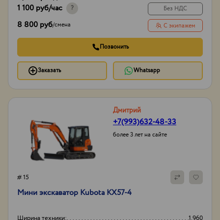
1 100 руб
/час
?
Без НДС
8 800 руб
/
смена
С экипажем
Позвонить
Заказать
Whatsapp
Дмитрий
+7(993)632-48-33
более 3 лет на сайте
# 15
Мини экскаватор Kubota KX57-4
Ширина техники:
1.960