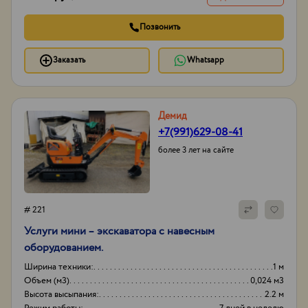
Позвонить
Заказать
Whatsapp
Демид
+7(991)629-08-41
более 3 лет на сайте
# 221
Услуги мини – экскаватора с навесным
оборудованием.
Ширина техники:
1 м
Объем (м3)
0,024 м3
Высота высыпания:
2.2 м