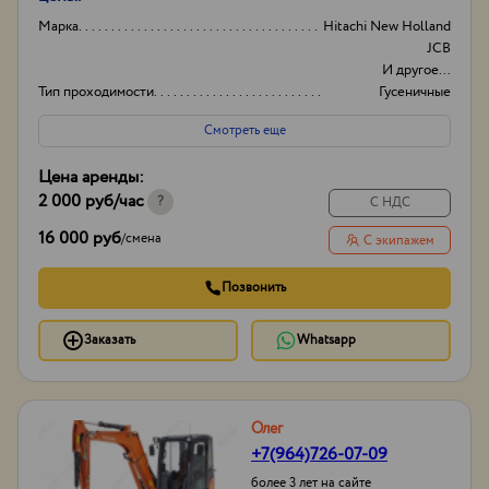
Марка
Hitachi New Holland
JCB
И другое...
Тип проходимости
Гусеничные
Колесные
Смотреть еще
Ширина техники:
1-3 м.
Объем (м3)
0.2
Цена аренды:
2 000 руб
/час
?
С НДС
16 000 руб
/
смена
С экипажем
Позвонить
Заказать
Whatsapp
Олег
+7(964)726-07-09
более 3 лет на сайте