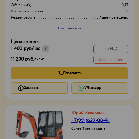
Объем (м3)
0,17
Высота высыпания:
5
Режим работы:
7 дней в неделю
Смотреть еще
Цена аренды:
1 400 руб
/час
?
Без НДС
11 200 руб
/
смена
С экипажем
Позвонить
Заказать
Whatsapp
Юрий Иванович
+7(991)629-08-41
более 3 лет на сайте