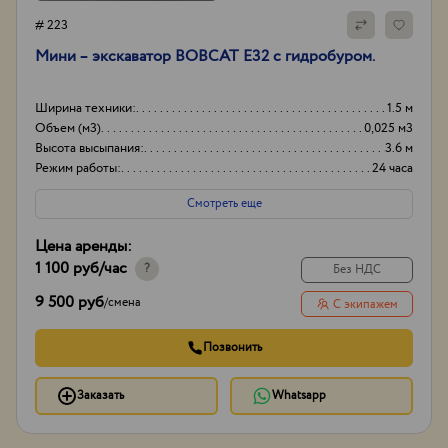
# 223
Мини – экскаватор BOBCAT E32 с гидробуром.
Ширина техники:
1.5 м
Объем (м3)
0,025 м3
Высота высыпания:
3.6 м
Режим работы:
24 часа
Смотреть еще
Цена аренды:
1 100 руб
/час
?
Без НДС
9 500 руб
/
смена
С экипажем
Позвонить
Заказать
Whatsapp