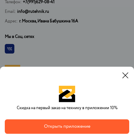
Телефон:
+7(991)629-08-41
Email:
info@rutehnik.ru
Адрес:
г. Москва, Ивана Бабушкина 16А
Мы в Соц. сетях
Vkontakte
При копировании материалов установка ссылки на официальный
сайт РусТехника.ру обязательна. При регистрации на сайте вы
соглашаетесь с договором оферты об оказании платных услуг.
Скидка на первый заказ на технику в приложении 10%
Открыть приложение
2007-2026 © RuTehnik