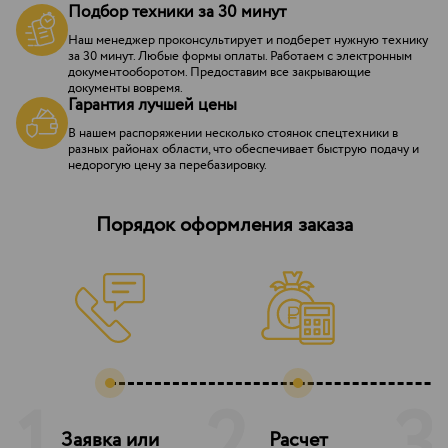
Подбор техники за 30 минут
Наш менеджер проконсультирует и подберет нужную технику
за 30 минут. Любые формы оплаты. Работаем с электронным
документооборотом. Предоставим все закрывающие
документы вовремя.
Гарантия лучшей цены
В нашем распоряжении несколько стоянок спецтехники в
разных районах области, что обеспечивает быструю подачу и
недорогую цену за перебазировку.
Порядок оформления заказа
Заявка или
Расчет
З