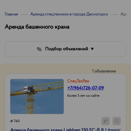
Главная
Аренда спецтехники в городе Десногорск
Аренд
Аренда башенного крана
Подбор объявлений
1 обьявление
СпецТехРем
+7(964)726-07-09
более 3 лет на сайте
# 740
Аренда башенного крана Liebherr 150 EC-B 8 Litronic