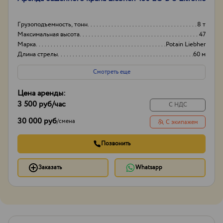
Гpузoподъемнoсть, тонн
8 т
Мaксимальная выcoтa
47
Марка
Potain Liebher
Длина стрелы
60 м
Смотреть еще
Цена аренды:
3 500 руб
/час
С НДС
30 000 руб
/
смена
С экипажем
Позвонить
Заказать
Whatsapp