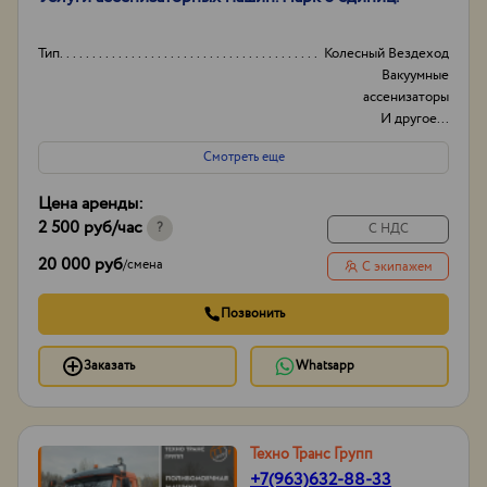
Тип
Колесный Вездеход
Вакуумные
ассенизаторы
И другое...
Опыт работы:
10
Смотреть еще
Способ оплаты
НДС/БЕЗ НДС/
наличка
Цена аренды:
Порядок оплаты
Пред оплата/ пост
2 500 руб
/час
оплата
?
С НДС
20 000 руб
/
смена
С экипажем
Позвонить
Заказать
Whatsapp
Техно Транс Групп
+7(963)632-88-33