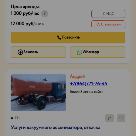
Цена аренды:
1 200 руб
/час
?
С НДС
12 000 руб
/
смена
С экипажем
Позвонить
Заказать
Whatsapp
Андрей
+7(964)771-76-45
более 3 лет на сайте
# 271
Услуги вакуумного ассенизатора, откачка