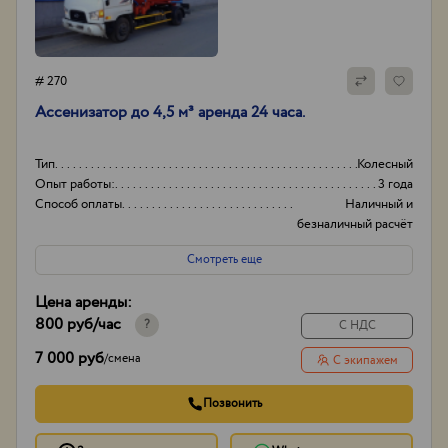
# 270
Ассенизатор до 4,5 м³ аренда 24 часа.
Тип
Колесный
Опыт работы:
3 года
Способ оплаты
Наличный и
безналичный расчёт
Порядок оплаты
Предоплата
Смотреть еще
Цена аренды:
800 руб
/час
?
С НДС
7 000 руб
/
смена
С экипажем
Позвонить