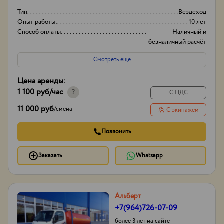
Тип
Вездеход
Опыт работы:
10 лет
Способ оплаты
Наличный и
безналичный расчёт
Порядок оплаты
Предоплата
Смотреть еще
Цена аренды:
1 100 руб
/час
?
С НДС
11 000 руб
/
смена
С экипажем
Позвонить
Заказать
Whatsapp
Альберт
+7(964)726-07-09
более 3 лет на сайте