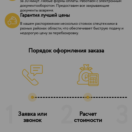
за 30 минут. Любые формы оплаты. Работаем с электронным
документооборотом. Предоставим все закрывающие
документы вовремя.
Гарантия лучшей цены
В нашем распоряжении несколько стоянок спецтехники в
разных районах области, что обеспечивает быструю подачу и
недорогую цену за перебазировку.
Порядок оформления заказа
1
2
3
Заявка или
Расчет
З
звонок
стоимости