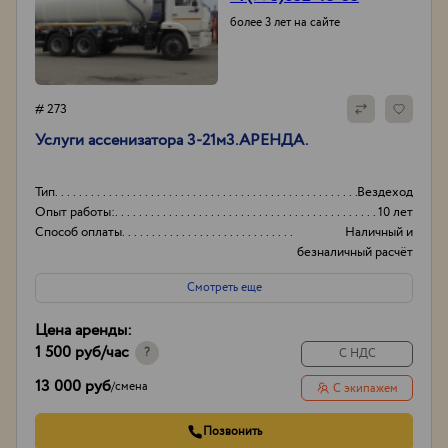
более 3 лет на сайте
# 273
Услуги ассенизатора 3-21м3.АРЕНДА.
Тип
Вездеход
Опыт работы:
10 лет
Способ оплаты
Наличный и
безналичный расчёт
Порядок оплаты
Предоплата
Смотреть еще
Цена аренды:
1 500 руб
/час
?
С НДС
13 000 руб
/
смена
С экипажем
Позвонить