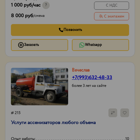
1 000 руб
/час
?
С НДС
8 000 руб
/
смена
С экипажем
Позвонить
Заказать
Whatsapp
Вячеслав
+7(993)632-48-33
более 3 лет на сайте
# 215
Услуги ассенизаторов любого объема
Опыт работы:
10