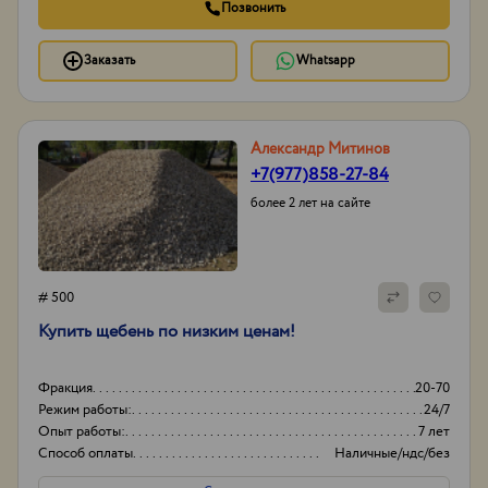
Позвонить
Заказать
Whatsapp
Александр Митинов
+7(977)858-27-84
более 2 лет на сайте
# 500
Купить щебень по низким ценам!
Фракция
20-70
Режим работы:
24/7
Опыт работы:
7 лет
Способ оплаты
Наличные/ндс/без
ндс