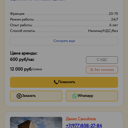
Фракция
20-70
Режим работы:
24/7
Опыт работы:
6 лет
Способ оплаты
Наличка/НДС/без
НДС
Смотреть еще
Цена аренды:
600 руб
/час
С НДС
12 000 руб
/
смена
Без экипажа
Позвонить
Заказать
Whatsapp
Денис Самойлов
+7(977)858-27-84