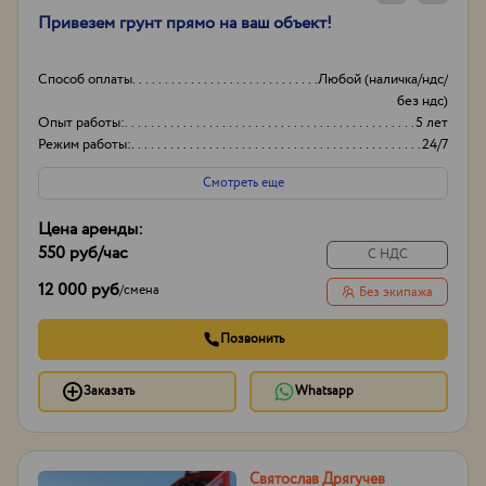
Привезем грунт прямо на ваш объект!
Способ оплаты
Любой (наличка/ндс/
без ндс)
Опыт работы:
5 лет
Режим работы:
24/7
Смотреть еще
Цена аренды:
550 руб
/час
С НДС
12 000 руб
/
смена
Без экипажа
Позвонить
Заказать
Whatsapp
Святослав Дрягучев