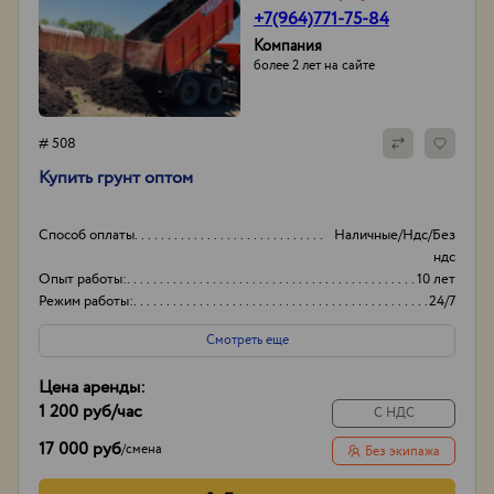
+7(964)771-75-84
Компания
более 2 лет на сайте
# 508
Купить грунт оптом
Способ оплаты
Наличные/Ндс/Без
ндс
Опыт работы:
10 лет
Режим работы:
24/7
Смотреть еще
Цена аренды:
1 200 руб
/час
С НДС
17 000 руб
/
смена
Без экипажа