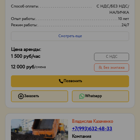
Способ оплаты
С НДС/БЕЗ НДС/
НАЛИЧКА
Опыт работы:
10 лет
Режим работы:
24/7
Разновидность грунта
Чернозем
Смотреть еще
Пескогрунт
Плодородный грунт
Цена аренды:
И другое...
1 500 руб
/час
С НДС
12 000 руб
/
смена
Без экипажа
Позвонить
Заказать
Whatsapp
Владислав Казаченко
+7(993)632-48-33
Компания