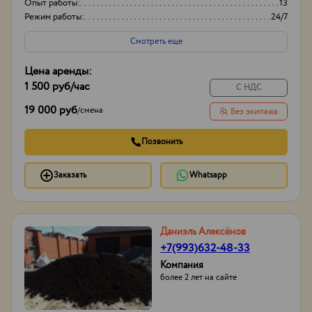
Опыт работы:
13
Режим работы:
24/7
Смотреть еще
Цена аренды:
1 500 руб
/час
С НДС
19 000 руб
/
смена
Без экипажа
Позвонить
Заказать
Whatsapp
Даниэль Алексёнов
+7(993)632-48-33
Компания
более 2 лет на сайте