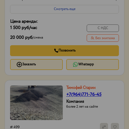
Смотреть еще
Цена аренды:
1 500 руб
/час
С НДС
20 000 руб
/
смена
Без экипажа
Позвонить
Заказать
Whatsapp
Тимофей Старин
+7(964)771-76-45
Компания
более 2 лет на сайте
# 499