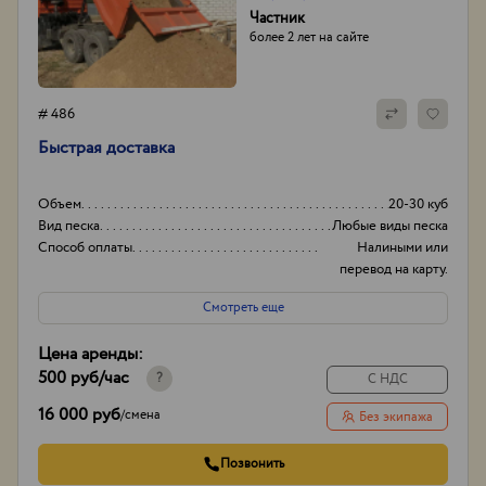
Частник
более 2 лет на сайте
# 486
Быстрая доставка
Объем
20-30 куб
Вид песка
Любые виды песка
Способ оплаты
Налиными или
перевод на карту.
Опыт работы:
15 лет
Смотреть еще
Цена аренды:
500 руб
/час
?
С НДС
16 000 руб
/
смена
Без экипажа
Позвонить