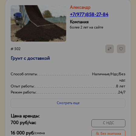
Александр
+7(977)858-27-84
Компания
более 2 лет на сайте
# 502
​Грунт с доставкой
Способ оплаты
Наличные/Ндс/Без
ндс
Опыт работы:
8 лет
Режим работы:
24/7
Смотреть еще
Цена аренды:
700 руб
/час
С НДС
16 000 руб
/
смена
Без экипажа