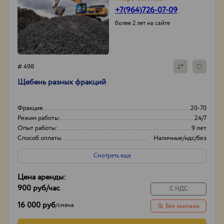
+7(964)726-07-09
более 2 лет на сайте
# 498
Щебень разных фракций
Фракция
20-70
Режим работы:
24/7
Опыт работы:
9 лет
Способ оплаты
Наличные/ндс/без
ндс
Смотреть еще
Цена аренды:
900 руб
/час
С НДС
16 000 руб
/
смена
Без экипажа