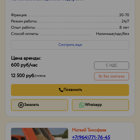
Фракция
30-70
Режим работы:
24/7
Опыт работы:
8 лет
Способ оплаты
Наличные/ндс/без
ндс
Смотреть еще
Цена аренды:
600 руб
/час
С НДС
12 500 руб
/
смена
Без экипажа
Позвонить
Заказать
Whatsapp
Матвей Тимофеев
+7(964)771-76-45