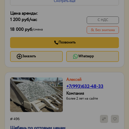
Смотреть еще
Цена аренды:
1 200 руб
/час
С НДС
18 000 руб
/
смена
Без экипажа
Позвонить
Заказать
Whatsapp
Алексей
+7(993)632-48-33
Компания
более 2 лет на сайте
# 496
Щебень по оптовым ценам