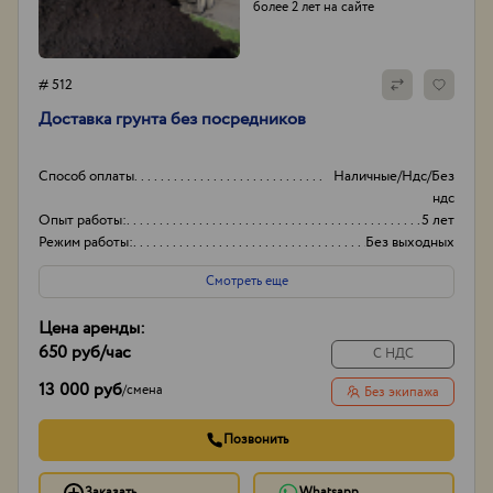
более 2 лет на сайте
# 512
Доставка грунта без посредников
Способ оплаты
Наличные/Ндс/Без
ндс
Опыт работы:
5 лет
Режим работы:
Без выходных
Смотреть еще
Цена аренды:
650 руб
/час
С НДС
13 000 руб
/
смена
Без экипажа
Позвонить
Заказать
Whatsapp