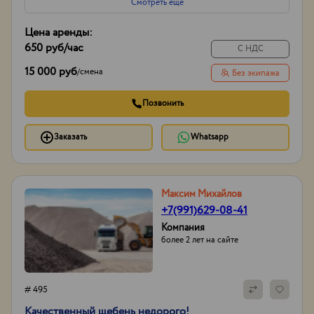
Смотреть еще
Цена аренды:
650 руб
/час
С НДС
15 000 руб
/
смена
Без экипажа
Позвонить
Заказать
Whatsapp
Максим Михайлов
+7(991)629-08-41
Компания
более 2 лет на сайте
# 495
Качественный щебень недорого!