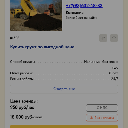
+7(993)632-48-33
Компания
более 2 лет на сайте
# 503
​Купить грунт по выгодной цене
Способ оплаты
Наличные, без ндс, с
ндс
Опыт работы:
8 лет
Режим работы:
24/7
Смотреть еще
Цена аренды:
950 руб
/час
С НДС
18 000 руб
/
смена
Без экипажа