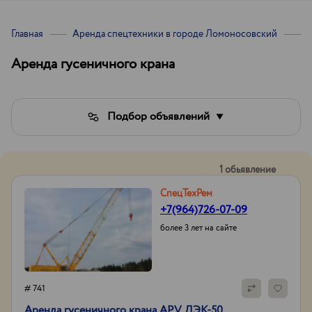
Главная
Аренда спецтехники в городе Ломоносовский
А
Аренда гусеничного крана
Подбор объявлений
1 обьявление
СпецТехРем
+7(964)726-07-09
более 3 лет на сайте
# 741
Аренда гусеничного крана APV ДЭК-50