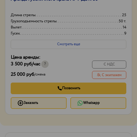
Длина стрелы
25
Грузоподъемность стрелы
50 т.
Вылет
14
Гусек
9
Смотреть еще
Цена аренды:
3 500 руб
/час
?
С НДС
25 000 руб
/
смена
С экипажем
Позвонить
Заказать
Whatsapp