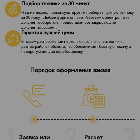
Подбор техники за 30 минут
Наш менеджер проконсультирует и подберет нужную технику
за 30 минут. Любые формы оплаты. Работаем с электронным
документооборотом. Предоставим все закрывающие
документы вовремя.
Гарантия лучшей цены
В нашем распоряжении несколько стоянок спецтехники в
разных районах области, что обеспечивает быструю подачу и
недорогую цену за перебазировку.
Порядок оформления заказа
Заявка или
Расчет
З