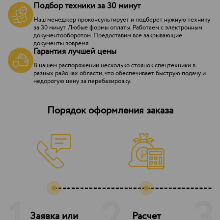
Подбор техники за 30 минут
Наш менеджер проконсультирует и подберет нужную технику
за 30 минут. Любые формы оплаты. Работаем с электронным
документооборотом. Предоставим все закрывающие
документы вовремя.
Гарантия лучшей цены
В нашем распоряжении несколько стоянок спецтехники в
разных районах области, что обеспечивает быструю подачу и
недорогую цену за перебазировку.
Порядок оформления заказа
Заявка или
Расчет
З