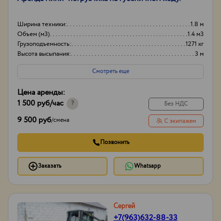
Ширина техники:
1.8 м
Объем (м3)
1.4 м3
Грузоподъемность:
1271 кг
Высота высыпания:
3 м
Смотреть еще
Цена аренды:
1 500 руб
/час
?
Без НДС
9 500 руб
/
смена
С экипажем
Позвонить
Заказать
Whatsapp
Сергей
+7(963)632-88-33