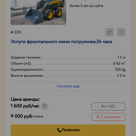
более 3 лет на сайте
# 228
Услуги фронтального мини погрузчика.24 часа.
Ширина техники:
1.5 м
Объем (м3)
0.42 м³
Грузоподъемность:
726 kg
Высота высыпания:
3.5 м
Смотреть еще
Цена аренды:
1 600 руб
/час
?
Без НДС
9 000 руб
/
смена
С экипажем
Позвонить