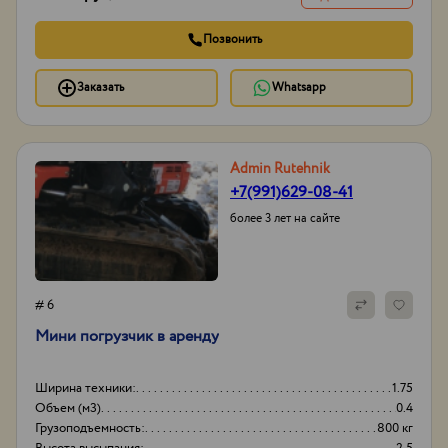
Позвонить
Заказать
Whatsapp
Admin Rutehnik
+7(991)629-08-41
более 3 лет на сайте
# 6
Мини погрузчик в аренду
Ширина техники:
1.75
Объем (м3)
0.4
Грузоподъемность:
800 кг