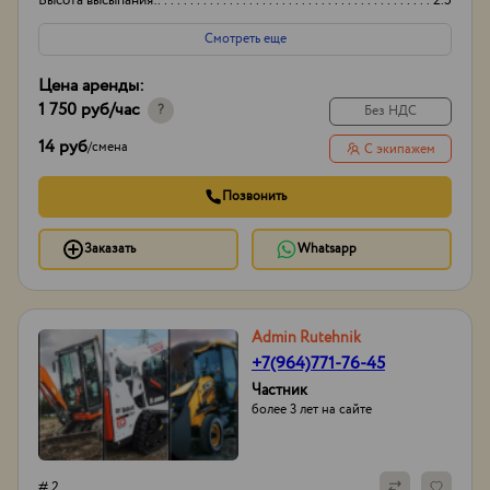
Высота высыпания:
2.5
Смотреть еще
Цена аренды:
1 750 руб
/час
?
Без НДС
14 руб
/
смена
С экипажем
Позвонить
Заказать
Whatsapp
Admin Rutehnik
+7(964)771-76-45
Частник
более 3 лет на сайте
# 2