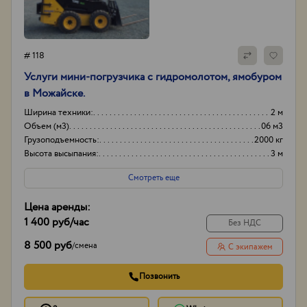
# 118
Услуги мини-погрузчика с гидромолотом, ямобуром
в Можайске.
Ширина техники:
2 м
Объем (м3)
06 м3
Грузоподъемность:
2000 кг
Высота высыпания:
3 м
Смотреть еще
Цена аренды:
1 400 руб
/час
Без НДС
8 500 руб
/
смена
С экипажем
Позвонить