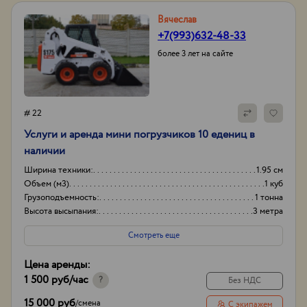
Вячеслав
+7(993)632-48-33
более 3 лет на сайте
# 22
Услуги и аренда мини погрузчиков 10 едениц в
наличии
Ширина техники:
1.95 см
Объем (м3)
1 куб
Грузоподъемность:
1 тонна
Высота высыпания:
3 метра
Смотреть еще
Цена аренды:
1 500 руб
/час
?
Без НДС
15 000 руб
/
смена
С экипажем