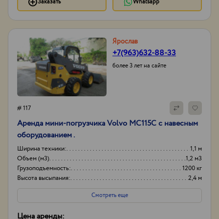
Заказать
Whatsapp
Ярослав
+7(963)632-88-33
более 3 лет на сайте
# 117
Аренда мини-погрузчика Volvo MC115C с навесным
оборудованием .
Ширина техники:
1,1 м
Объем (м3)
1,2 м3
Грузоподъемность:
1200 кг
Высота высыпания:
2,4 м
Смотреть еще
Цена аренды: