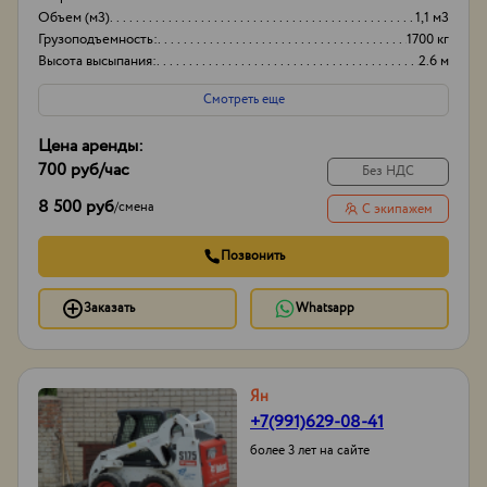
Объем (м3)
1,1 м3
Грузоподъемность:
1700 кг
Высота высыпания:
2.6 м
Смотреть еще
Цена аренды:
700 руб
/час
Без НДС
8 500 руб
/
смена
С экипажем
Позвонить
Заказать
Whatsapp
Ян
+7(991)629-08-41
более 3 лет на сайте