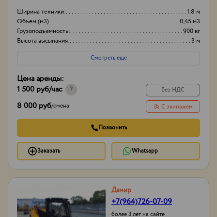
Ширина техники:
1.8 м
Объем (м3)
0,45 м3
Грузоподъемность:
900 кг
Высота высыпания:
3 м
Смотреть еще
Цена аренды:
1 500 руб
/час
?
Без НДС
8 000 руб
/
смена
С экипажем
Позвонить
Заказать
Whatsapp
Дамир
+7(964)726-07-09
более 3 лет на сайте