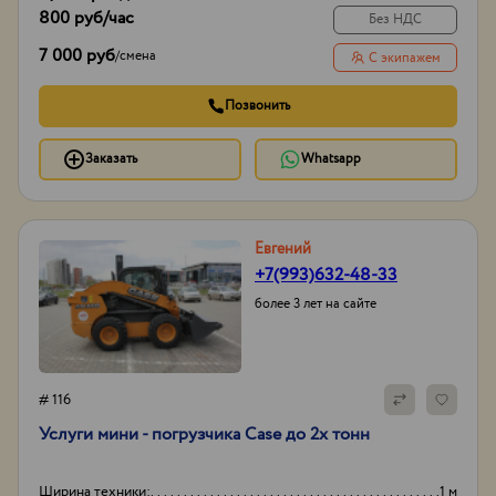
800 руб
/час
Без НДС
7 000 руб
/
смена
С экипажем
Позвонить
Заказать
Whatsapp
Евгений
+7(993)632-48-33
более 3 лет на сайте
# 116
Услуги мини - погрузчика Case до 2х тонн
Ширина техники:
1 м