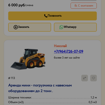
6 000 руб
/
смена
С экипажем
Позвонить
Заказать
Whatsapp
Николай
+7(964)726-07-09
более 3 лет на сайте
# 113
Аренда мини - погрузчика с навесным
оборудованием до 2 тонн .
Ширина техники:
1,2 м
Объем (м3)
0,5 м3