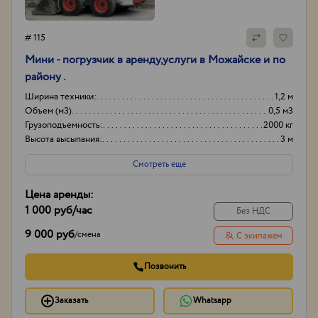
# 115
Мини - погрузчик в аренду,услуги в Можайске и по
району .
Ширина техники:
1,2 м
Объем (м3)
0,5 м3
Грузоподъемность:
2000 кг
Высота высыпания:
3 м
Смотреть еще
Цена аренды:
1 000 руб
/час
Без НДС
9 000 руб
/
смена
С экипажем
Позвонить
Заказать
Whatsapp