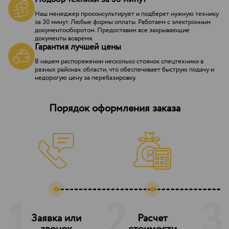
Наш менеджер проконсультирует и подберет нужную технику
за 30 минут. Любые формы оплаты. Работаем с электронным
документооборотом. Предоставим все закрывающие
документы вовремя.
Гарантия лучшей цены
В нашем распоряжении несколько стоянок спецтехники в
разных районах области, что обеспечивает быструю подачу и
недорогую цену за перебазировку.
Порядок оформления заказа
1
2
3
Заявка или
Расчет
З