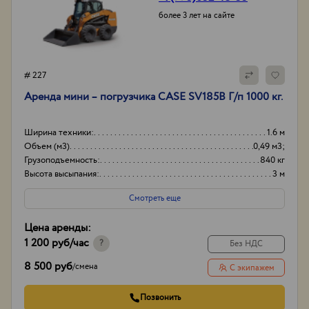
более 3 лет на сайте
# 227
Аренда мини – погрузчика CASE SV185B Г/п 1000 кг.
Ширина техники:
1.6 м
Объем (м3)
0,49 м3;
Грузоподъемность:
840 кг
Высота высыпания:
3 м
Смотреть еще
Цена аренды:
1 200 руб
/час
?
Без НДС
8 500 руб
/
смена
С экипажем
Позвонить