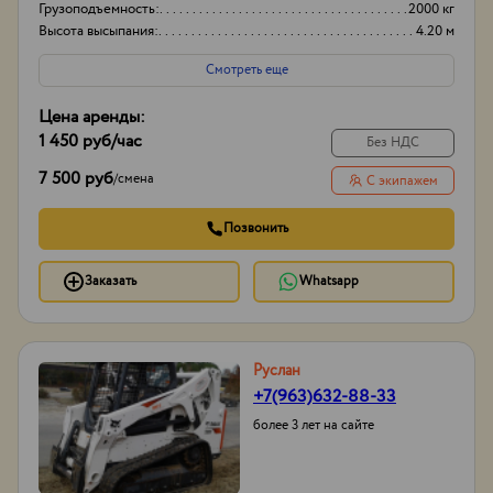
Грузоподъемность:
2000 кг
Высота высыпания:
4.20 м
Смотреть еще
Цена аренды:
1 450 руб
/час
Без НДС
7 500 руб
/
смена
С экипажем
Позвонить
Заказать
Whatsapp
Руслан
+7(963)632-88-33
более 3 лет на сайте