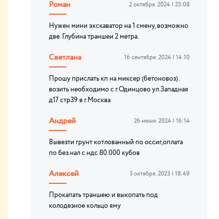
Роман
2 октября. 2024 | 23:08
Нужен мини экскаватор на 1 смену, возможно
две. Глубина траншеи 2 метра.
Светлана
16 сентября. 2024 | 14:10
Прошу прислать кп на миксер (бетоновоз) .
возить необходимо с г.Одинцово ул.Западная
д17 стр39 в г.Москва
Андрей
26 июня. 2024 | 16:14
Вывезти грунт котлованный по оссиг,оплата
по без.нал с ндс 80.000 кубов
Алексей
3 октября. 2023 | 18:49
Прокапать траншею и выкопать под
колодезное кольцо яму