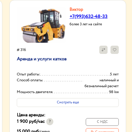
Виктор
+7(993)632-48-33
более 3 лет на сайте
# 316
Аренда и услуги катков
Опыт работы:
5 лет
Способ оплаты
наличный и
безналичный расчет
Мощность двигателя
98 kw
Ширина уплотняемой полосы
2130 мм
Смотреть еще
Цена аренды:
1 900 руб
/час
?
С НДС
15 000 руб
/
смена