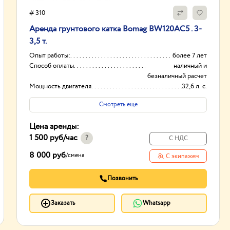
# 310
Аренда грунтового катка Bomag BW120AC5 . 3-
3,5 т.
Опыт работы:
более 7 лет
Способ оплаты
наличный и
безналичный расчет
Мощность двигателя
32,6 л. с.
Ширина уплотняемой полосы
1.2 м
Смотреть еще
Цена аренды:
1 500 руб
/час
?
С НДС
8 000 руб
/
смена
С экипажем
Позвонить
Заказать
Whatsapp