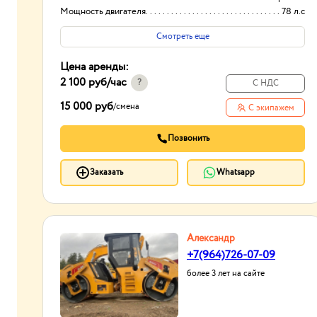
Мощность двигателя
78 л.с
Ширина уплотняемой полосы
1700 мм
Смотреть еще
Цена аренды:
2 100 руб
/час
?
С НДС
15 000 руб
/
смена
С экипажем
Позвонить
Заказать
Whatsapp
Александр
+7(964)726-07-09
более 3 лет на сайте