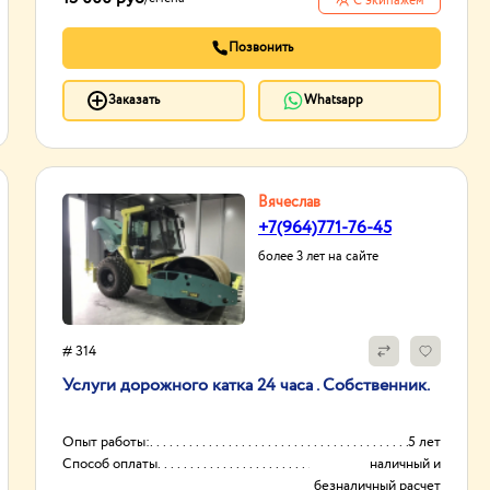
С экипажем
Позвонить
Заказать
Whatsapp
Вячеслав
+7(964)771-76-45
более 3 лет на сайте
# 314
Услуги дорожного катка 24 часа . Собственник.
Опыт работы:
5 лет
Способ оплаты
наличный и
безналичный расчет