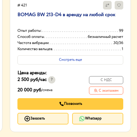
# 421
BOMAG BW 213-D4 в аренду на любой срок
Опыт работы:
99
Способ оплаты
безналичный расчет
Частота вибрации
30/36
Количество вальцев
1
Смотреть еще
Цена аренды:
2 500 руб
/час
?
С НДС
20 000 руб
/
смена
С экипажем
Позвонить
Заказать
Whatsapp