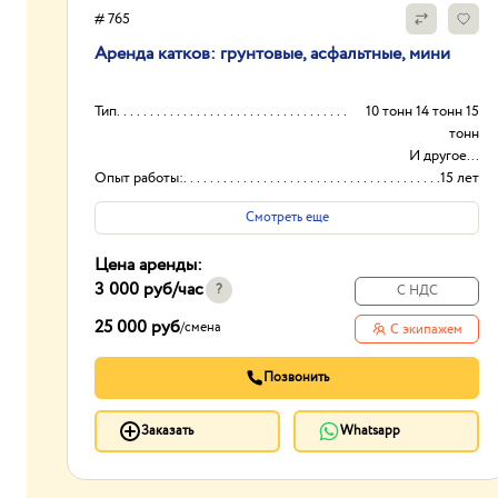
# 765
Аренда катков: грунтовые, асфальтные, мини
Тип
10 тонн 14 тонн 15
тонн
И другое...
Опыт работы:
15 лет
Способ оплаты
С НДС/БЕЗ НДС/
Смотреть еще
НАЛИЧКА
Мощность двигателя
150-800 л.с
Цена аренды:
3 000 руб
/час
?
С НДС
25 000 руб
/
смена
С экипажем
Позвонить
Заказать
Whatsapp