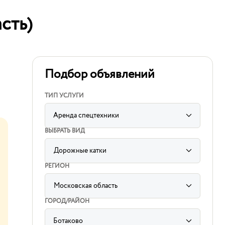
сть)
Подбор объявлений
ТИП УСЛУГИ
Аренда спецтехники
ВЫБРАТЬ ВИД
Дорожные катки
label
for
РЕГИОН
sorting
subcategory
input
Московская область
label
for
ГОРОД/РАЙОН
sorting
region
input
Ботаково