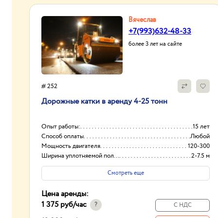
Вячеслав
+7(993)632-48-33
более 3 лет на сайте
# 252
Дорожные катки в аренду 4-25 тонн
Опыт работы:
15 лет
Способ оплаты
Любой
Мощность двигателя
120-300
Ширина уплотняемой полосы
2-7.5 м
Смотреть еще
Цена аренды:
1 375 руб
/час
?
С НДС