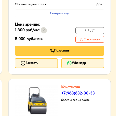
Мощность двигателя
99 л.с
Ширина уплотняемой полосы
1.68 м
Смотреть еще
Цена аренды:
1 800 руб
/час
?
С НДС
8 000 руб
/
смена
С экипажем
Позвонить
Заказать
Whatsapp
Константин
+7(963)632-88-33
более 3 лет на сайте