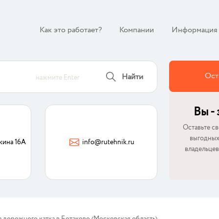
Как это работает?
Компании
Информация
Ост
Найти
нажмите Enter
Вы -
Оставьте св
выгодных
кина 16А
info@rutehnik.ru
владельцев