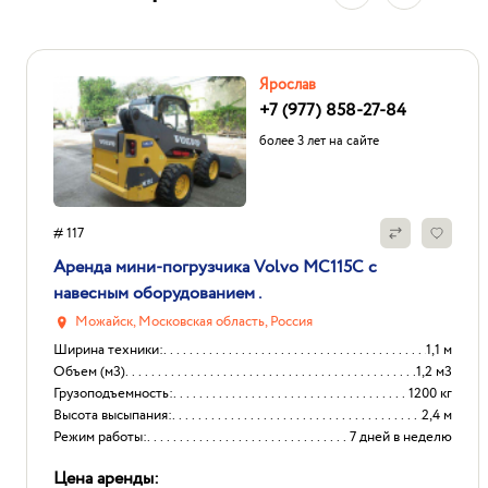
Ярослав
+7 (977) 858-27-84
более 3 лет на сайте
# 117
Аренда мини-погрузчика Volvo MC115C с
навесным оборудованием .
Можайск, Московская область, Россия
Ширина техники:
1,1 м
Объем (м3)
1,2 м3
Грузоподъемность:
1200 кг
Высота высыпания:
2,4 м
Режим работы:
7 дней в неделю
Цена аренды: