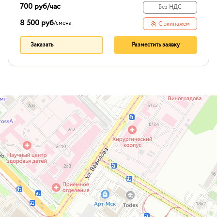
700 руб
/час
Без НДС
8 500 руб
/
смена
С экипажем
Заказать
Разместить заявку