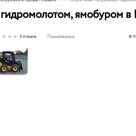
огрузчики в городе Можайск
Услуги мини-погрузчика с гидром
 гидромолотом, ямобуром в
Пожаловаться
# 11
0 отзывов