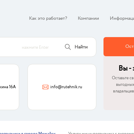
Как это работает?
Компании
Информац
Ост
Найти
нажмите Enter
Вы -
Оставьте св
выгодных
кина 16А
info@rutehnik.ru
владельцев