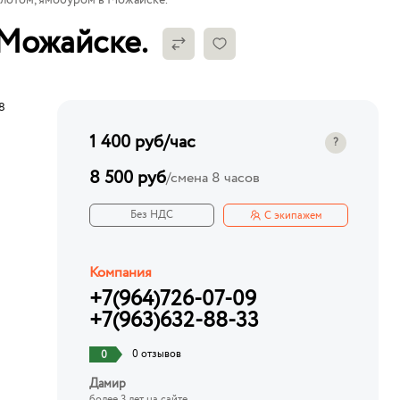
олотом, ямобуром в Можайске.
 Можайске.
8
1 400 руб
/час
?
8 500 руб
/
смена 8 часов
Без НДС
С экипажем
Компания
+7(964)726-07-09
+7(963)632-88-33
0 отзывов
0
Дамир
более 3 лет на сайте