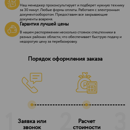
Наш менеджер проконсультирует и подберет нужную технику
за 30 минут. Любые формы оплаты. Работаем с электронным
документооборотом. Предоставим все закрывающие
документы вовремя.
Гарантия лучшей цены
В нашем распоряжении несколько стоянок спецтехники в
разных районах области, что обеспечивает быструю подачу и
недорогую цену за перебазировку.
Порядок оформления заказа
1
2
3
Заявка или
Расчет
З
звонок
стоимости