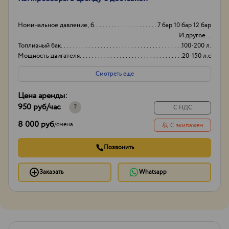
Номинальное давление, бар
7 бар 10 бар 12 бар
И другое...
Топливный бак
100-200 л.
Мощность двигателя
20-150 л.с
Марка
Airman Atlas Copco
Смотреть еще
Цена аренды:
950 руб
/час
?
С НДС
8 000 руб
/
смена
С экипажем
Позвонить
Заказать
Whatsapp