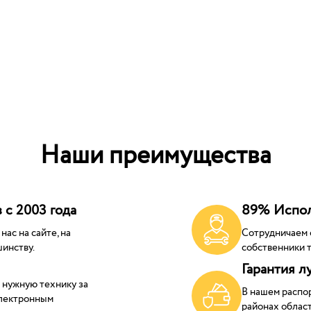
Наши преимущества
 с 2003 года
89% Испол
ас на сайте, на
Сотрудничаем 
инству.
собственники т
Гарантия л
 нужную технику за
В нашем распо
электронным
районах област