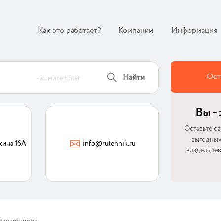
Как это работает?
Компании
Информация
Ост
Найти
нажмите Enter
Вы -
Оставьте св
выгодных
кина 16А
info@rutehnik.ru
владельцев