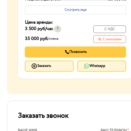
Смотреть еще
Цена аренды:
3 500 руб
/час
?
С НДС
35 000 руб
/
смена
С экипажем
Позвонить
Заказать
Whatsapp
Заказать звонок
ВАШЕ ИМЯ
ВАШ ТЕЛЕФОН
*