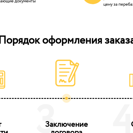
ывающие документы
цену за переба
Порядок оформления заказ
3
т
Заключение
ти
договора