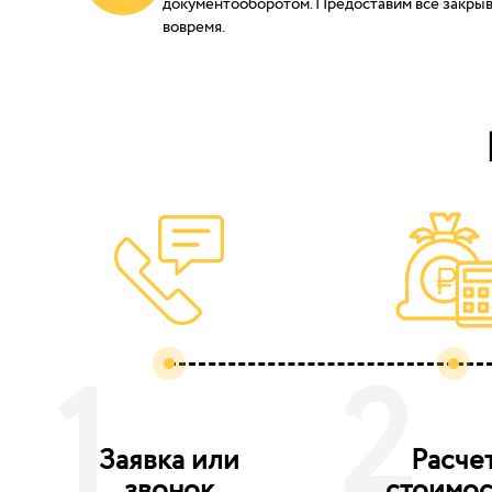
документооборотом. Предоставим все закр
вовремя.
1
2
Заявка или
Расче
звонок
стоимос