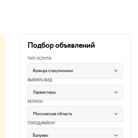
Подбор объявлений
ТИП УСЛУГИ
Аренда спецтехники
ВЫБРАТЬ ВИД
Харвестеры
label
for
РЕГИОН
sorting
subcategory
input
Московская область
label
for
ГОРОД/РАЙОН
sorting
region
input
Валуево