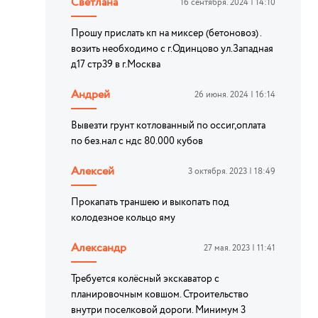
Светлана
16 сентября. 2024 | 14:10
Прошу прислать кп на миксер (бетоновоз) .
возить необходимо с г.Одинцово ул.Западная
д17 стр39 в г.Москва
Андрей
26 июня. 2024 | 16:14
Вывезти грунт котлованный по оссиг,оплата
по без.нал с ндс 80.000 кубов
Алексей
3 октября. 2023 | 18:49
Прокапать траншею и выкопать под
колодезное кольцо яму
Александр
27 мая. 2023 | 11:41
Требуется колёсный экскаватор с
планировочным ковшом. Строительство
внутри поселковой дороги. Минимум 3