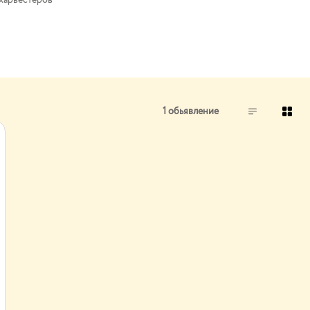
харвестеров
1 обьявление