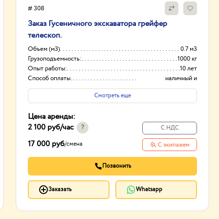
# 308
Заказ Гусеничного экскаватора грейфер
телескоп.
Объем (м3)
0.7 м3
Грузоподъемность:
1000 кг
Опыт работы:
10 лет
Способ оплаты
наличный и
безналичный расчет
Смотреть еще
Цена аренды:
2 100 руб
/час
?
С НДС
17 000 руб
/
смена
С экипажем
Позвонить
Заказать
Whatsapp