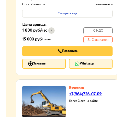
Способ оплаты
наличный и
безналичный расчет
Смотреть еще
Цена аренды:
1 800 руб
/час
?
С НДС
15 000 руб
/
смена
С экипажем
Позвонить
Заказать
Whatsapp
Вячеслав
+7(964)726-07-09
более 3 лет на сайте