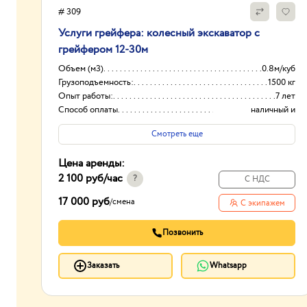
# 309
Услуги грейфера: колесный экскаватор с
грейфером 12-30м
Объем (м3)
0.8м/куб
Грузоподъемность:
1500 кг
Опыт работы:
7 лет
Способ оплаты
наличный и
безналичный расчет
Смотреть еще
Цена аренды:
2 100 руб
/час
?
С НДС
17 000 руб
/
смена
С экипажем
Позвонить
Заказать
Whatsapp