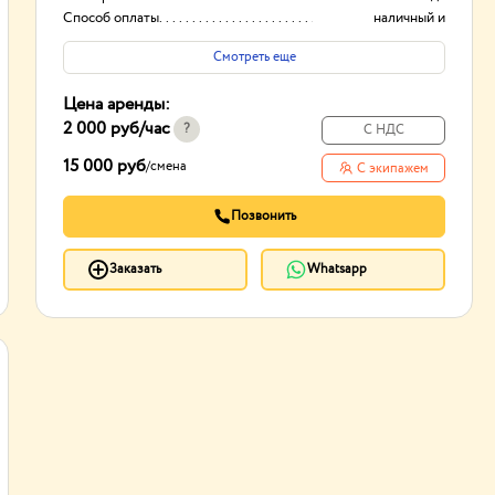
Способ оплаты
наличный и
безналичный расчет
Смотреть еще
Цена аренды:
2 000 руб
/час
?
С НДС
15 000 руб
/
смена
С экипажем
Позвонить
Заказать
Whatsapp