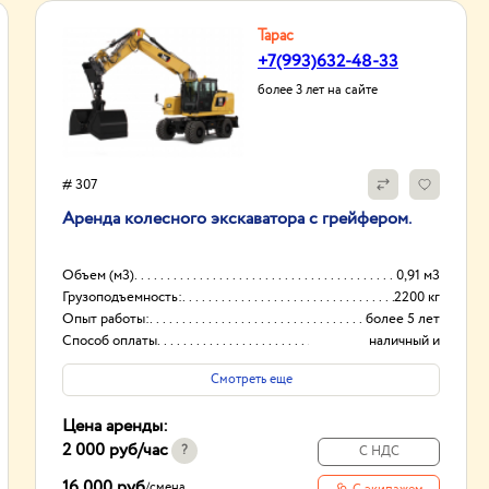
Тарас
+7(993)632-48-33
более 3 лет на сайте
# 307
Аренда колесного экскаватора с грейфером.
Объем (м3)
0,91 м3
Грузоподъемность:
2200 кг
Опыт работы:
более 5 лет
Способ оплаты
наличный и
безналичный расчет
Смотреть еще
Цена аренды:
2 000 руб
/час
?
С НДС
16 000 руб
/
смена