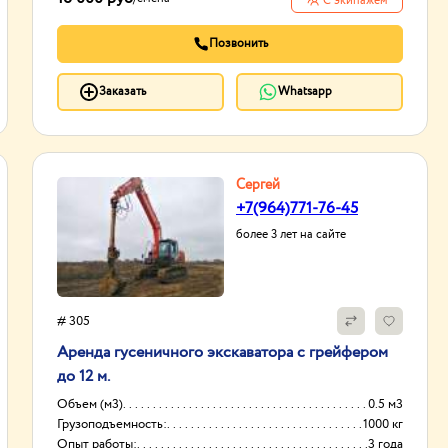
С экипажем
Позвонить
Заказать
Whatsapp
Сергей
+7(964)771-76-45
более 3 лет на сайте
# 305
Аренда гусеничного экскаватора с грейфером
до 12 м.
Объем (м3)
0.5 м3
Грузоподъемность:
1000 кг
Опыт работы:
3 года