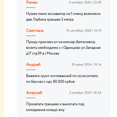
Роман
2 октября. 2024 | 23:08
Нужен мини экскаватор на 1 смену, возможно
две. Глубина траншеи 2 метра.
Светлана
16 сентября. 2024 | 14:10
Прошу прислать кп на миксер (бетоновоз) .
возить необходимо с г.Одинцово ул.Западная
д17 стр39 в г.Москва
Андрей
26 июня. 2024 | 16:14
Вывезти грунт котлованный по оссиг,оплата
по без.нал с ндс 80.000 кубов
Алексей
3 октября. 2023 | 18:49
Прокапать траншею и выкопать под
колодезное кольцо яму