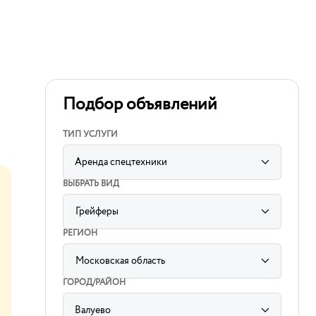
Подбор объявлений
ТИП УСЛУГИ
Аренда спецтехники
ВЫБРАТЬ ВИД
Грейферы
label
for
РЕГИОН
sorting
subcategory
input
Московская область
label
for
ГОРОД/РАЙОН
sorting
region
input
Валуево