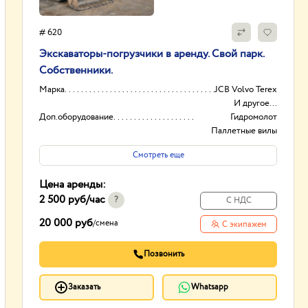
# 620
Экскаваторы-погрузчики в аренду. Свой парк.
Собственники.
Марка
JCB Volvo Terex
И другое...
Доп.оборудование
Гидромолот
Паллетные вилы
Коммунальная щетка
Смотреть еще
И другое...
Высота Фронт.
3.5
Цена аренды:
Экскаваторов в парке
18
2 500 руб
/час
?
С НДС
20 000 руб
/
смена
С экипажем
Позвонить
Заказать
Whatsapp