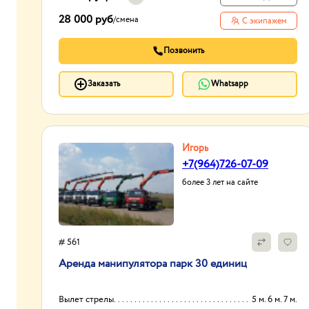
28 000 руб
/
смена
С экипажем
Позвонить
Заказать
Whatsapp
Игорь
+7(964)726-07-09
более 3 лет на сайте
# 561
Аренда манипулятора парк 30 единиц
Вылет стрелы
5 м. 6 м. 7 м.