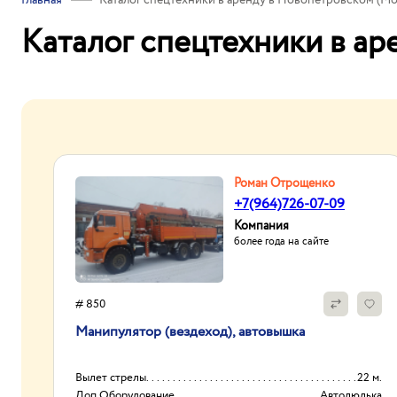
Главная
Каталог спецтехники в аренду в Новопетровском (Мо
Каталог спецтехники в ар
Роман Отрощенко
+7(964)726-07-09
Компания
более года на сайте
# 850
Манипулятор (вездеход), автовышка
Вылет стрелы
22 м.
Доп.Оборудование
Автолюлька