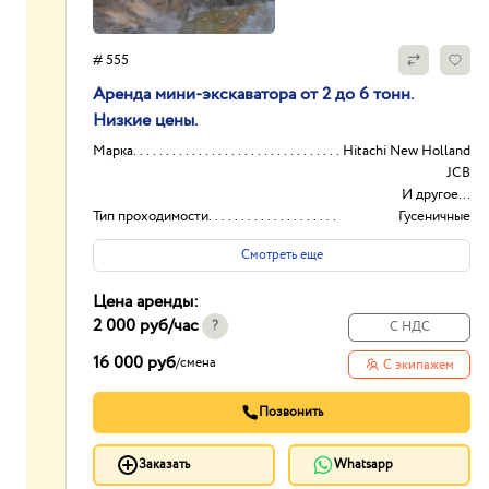
# 555
Аренда мини-экскаватора от 2 до 6 тонн.
Низкие цены.
Марка
Hitachi New Holland
JCB
И другое...
Тип проходимости
Гусеничные
Колесные
Смотреть еще
Доп.Оборудование
Гидромолот
Гидробур Ковш
Цена аренды:
смеситель
2 000 руб
/час
И другое...
?
С НДС
Объем (м3)
0.2
16 000 руб
/
смена
С экипажем
Позвонить
Заказать
Whatsapp