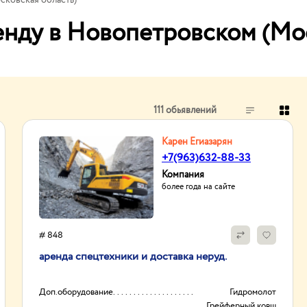
сковская область)
енду в Новопетровском (Мо
111 обьявлений
Карен Егиазарян
+7(963)632-88-33
Компания
более года на сайте
# 848
аренда спецтехники и доставка неруд.
Доп.оборудование
Гидромолот
Грейферный ковш