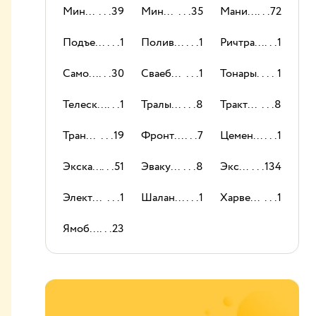
Мини-погрузчики
39
Мини-экскаваторы
35
Манипуляторы
72
Подъемники
1
Поливомоечные машины
1
Ричтраки
1
Самосвалы
30
Сваебойные машины
1
Тонары
1
Телескопические погрузчики
1
Тралы и низкорамные платформы
8
Тракторы
8
Траншеекопатели
19
Фронтальный погрузчик
7
Цементовозы
1
Экскаваторы-погрузчики
51
Эвакуаторы
8
Экскаваторы
134
Электропогрузчики
1
Шаланды
1
Харвестеры
1
Ямобуры
23