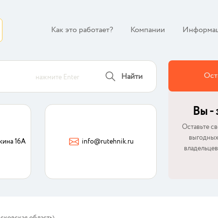
Как это работает?
Компании
Информа
Ост
Найти
нажмите Enter
Вы -
Оставьте св
выгодных
кина 16А
info@rutehnik.ru
владельцев