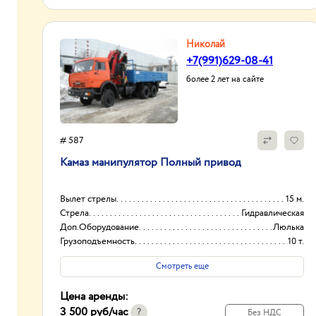
Николай
+7(991)629-08-41
более 2 лет на сайте
# 587
Камаз манипулятор Полный привод
Вылет стрелы
15 м.
Стрела
Гидравлическая
Доп.Оборудование
Люлька
Грузоподъемность
10 т.
Смотреть еще
Цена аренды:
3 500 руб
/час
?
Без НДС