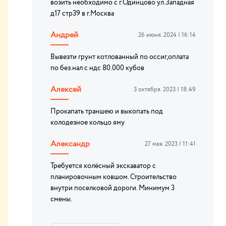
возить необходимо с г.Одинцово ул.Западная
д17 стр39 в г.Москва
Андрей
26 июня. 2024 | 16:14
Вывезти грунт котлованный по оссиг,оплата
по без.нал с ндс 80.000 кубов
Алексей
3 октября. 2023 | 18:49
Прокапать траншею и выкопать под
колодезное кольцо яму
Александр
27 мая. 2023 | 11:41
Требуется колёсный экскаватор с
планировочным ковшом. Строительство
внутри поселковой дороги. Минимум 3
смены.