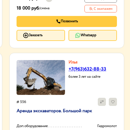
Доп оборудование
Люлька Противовес
18 000 руб
/
смена
С экипажем
Цепной паук
И другое...
Позвонить
Заказать
Whatsapp
Илья
+7(963)632-88-33
более 3 лет на сайте
# 556
Аренда экскаваторов. Большой парк
Доп.оборудование
Гидромолот