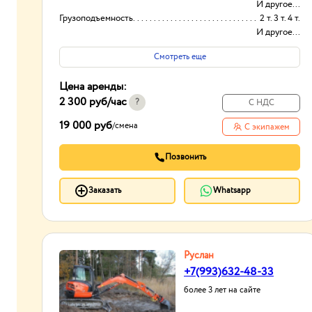
И другое...
Грузоподъемность
2 т. 3 т. 4 т.
И другое...
Ширина кузова:
2.5 м.
Смотреть еще
Длина кузова:
3-10 метров
Цена аренды:
2 300 руб
/час
?
С НДС
19 000 руб
/
смена
С экипажем
Позвонить
Заказать
Whatsapp
Руслан
+7(993)632-48-33
более 3 лет на сайте