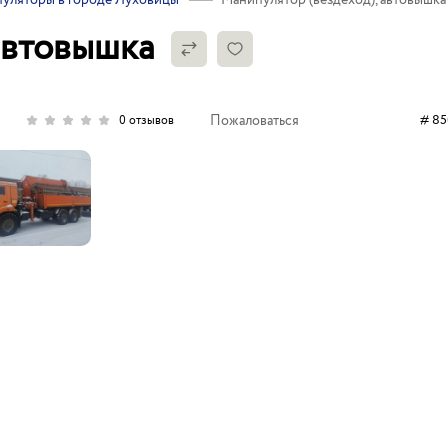
уляторы в городе Луховицы
Манипулятор (вездеход), автовышка
автовышка
Пожаловаться
# 85
0 отзывов