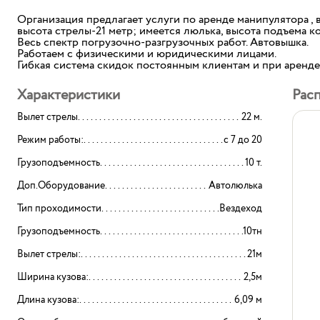
Организация предлагает услуги по аренде манипулятора , в
высота стрелы-21 метр; имеется люлька, высота подъема к
Весь спектр погрузочно-разгрузочных работ. Автовышка.
Работаем с физическими и юридическими лицами.
Гибкая система скидок постоянным клиентам и при аренде
Характеристики
Рас
Вылет стрелы
22 м.
Режим работы:
с 7 до 20
Грузоподъемность
10 т.
Доп.Оборудование
Автолюлька
Тип проходимости
Вездеход
Грузоподъемность
10тн
Вылет стрелы:
21м
Ширина кузова:
2,5м
Длина кузова:
6,09 м