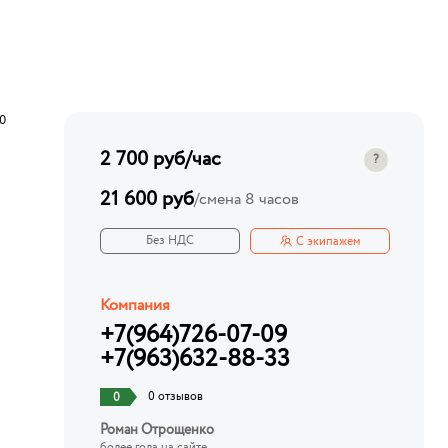
0
2 700 руб
/час
?
21 600 руб
/
смена 8 часов
Без НДС
С экипажем
Компания
+7(964)726-07-09
+7(963)632-88-33
0 отзывов
0
Роман Отрощенко
более года на сайте