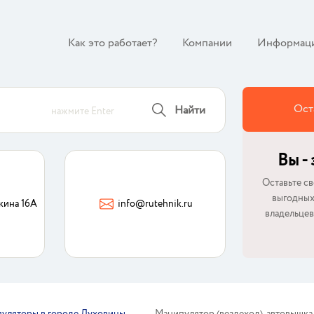
Как это работает?
Компании
Информац
Ост
Найти
нажмите Enter
Вы -
Оставьте св
выгодных
кина 16А
info@rutehnik.ru
владельцев