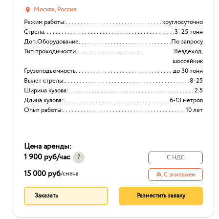
Москва, Россия
Режим работы:
круглосуточно
Стрела
3- 25 тонн
Доп.Оборудование
По запросу
Тип проходимости
Вездеход,
шоссейник
Грузоподъемность
до 30 тонн
Вылет стрелы:
8-25
Ширина кузова:
2.5
Длина кузова:
6-13 метров
Опыт работы:
10 лет
Цена аренды:
1 900 руб
/час
?
С НДС
15 000 руб
/
смена
С экипажем
Заказать
Разместить заявку