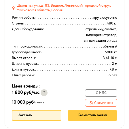
Школьная улица, 83, Видное, Ленинский городской округ,
Московская область, Россия
Режим работы:
круглосуточно
Стрела
480 кг
Доп.Оборудование
стрела кму,люлька,
видеорегистратор,
сигнал заднего хода
Тип проходимости
обычный
Грузоподъемность
5800 кг
Вылет стрелы:
3,41-10 м
Ширина кузова:
2 м
Длина кузова:
7.8 м
Опыт работы:
6 лет
Цена аренды:
1 800 руб
/час
?
С НДС
10 000 руб
/
смена
С экипажем
Заказать
Разместить заявку