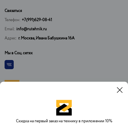
Связаться
Телефон:
+7(991)629-08-41
Email:
info@rutehnik.ru
Адрес:
г. Москва, Ивана Бабушкина 16А
Мы в Соц. сетях
Vkontakte
При копировании материалов установка ссылки на официальный
сайт РусТехника.ру обязательна. При регистрации на сайте вы
соглашаетесь с договором оферты об оказании платных услуг.
Скидка на первый заказ на технику в приложении 10%