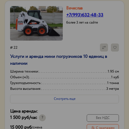
Вячеслав
+7(993)632-48-33
более 3 лет на сайте
# 22
Услуги и аренда мини погрузчиков 10 едениц в
наличии
Ширина техники:
1.95 см
Объем (м3)
1 куб
Грузоподъемность:
1 тонна
Высота высыпания:
3 метра
Смотреть еще
Цена аренды:
1 500 руб
/час
?
Без НДС
15 000 руб
/
смена
С экипажем