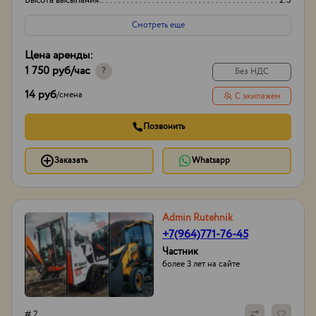
Высота высыпания:
2.5
Смотреть еще
Цена аренды:
1 750 руб
/час
?
Без НДС
14 руб
/
смена
С экипажем
Позвонить
Заказать
Whatsapp
Admin Rutehnik
+7(964)771-76-45
Частник
более 3 лет на сайте
# 2