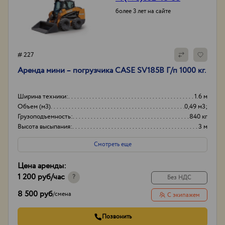
более 3 лет на сайте
# 227
Аренда мини – погрузчика CASE SV185B Г/п 1000 кг.
Ширина техники:
1.6 м
Объем (м3)
0,49 м3;
Грузоподъемность:
840 кг
Высота высыпания:
3 м
Смотреть еще
Цена аренды:
1 200 руб
/час
?
Без НДС
8 500 руб
/
смена
С экипажем
Позвонить