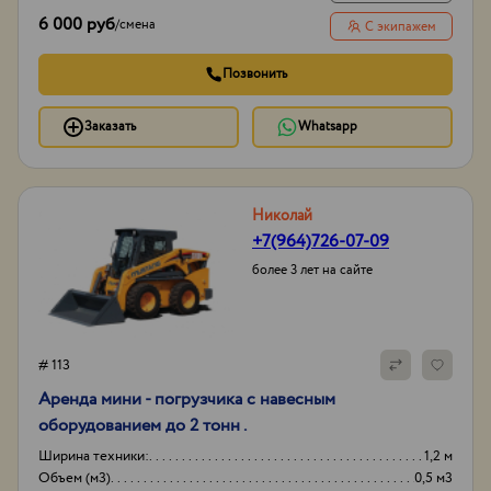
6 000 руб
/
смена
С экипажем
Позвонить
Заказать
Whatsapp
Николай
+7(964)726-07-09
более 3 лет на сайте
# 113
Аренда мини - погрузчика с навесным
оборудованием до 2 тонн .
Ширина техники:
1,2 м
Объем (м3)
0,5 м3