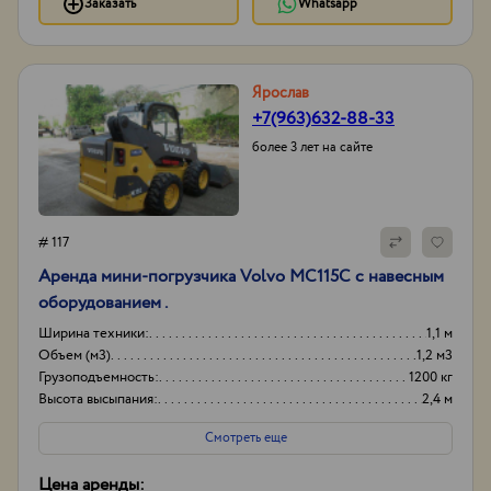
Заказать
Whatsapp
Ярослав
+7(963)632-88-33
более 3 лет на сайте
# 117
Аренда мини-погрузчика Volvo MC115C с навесным
оборудованием .
Ширина техники:
1,1 м
Объем (м3)
1,2 м3
Грузоподъемность:
1200 кг
Высота высыпания:
2,4 м
Смотреть еще
Цена аренды: