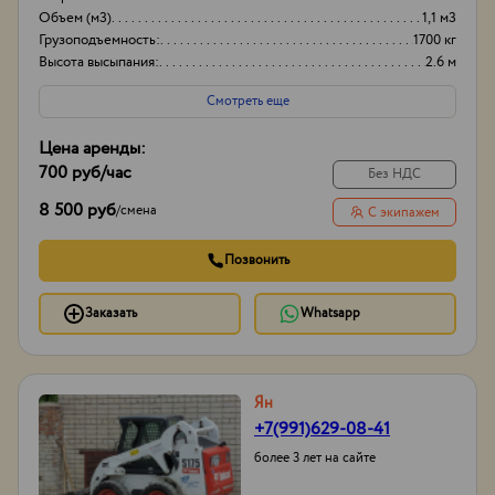
Объем (м3)
1,1 м3
Грузоподъемность:
1700 кг
Высота высыпания:
2.6 м
Смотреть еще
Цена аренды:
700 руб
/час
Без НДС
8 500 руб
/
смена
С экипажем
Позвонить
Заказать
Whatsapp
Ян
+7(991)629-08-41
более 3 лет на сайте