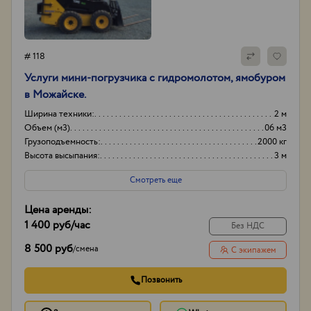
# 118
Услуги мини-погрузчика с гидромолотом, ямобуром
в Можайске.
Ширина техники:
2 м
Объем (м3)
06 м3
Грузоподъемность:
2000 кг
Высота высыпания:
3 м
Смотреть еще
Цена аренды:
1 400 руб
/час
Без НДС
8 500 руб
/
смена
С экипажем
Позвонить