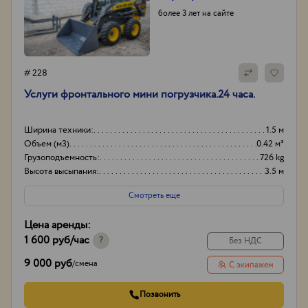
более 3 лет на сайте
# 228
Услуги фронтального мини погрузчика.24 часа.
Ширина техники:
1.5 м
Объем (м3)
0.42 м³
Грузоподъемность:
726 kg
Высота высыпания:
3.5 м
Смотреть еще
Цена аренды:
1 600 руб
/час
?
Без НДС
9 000 руб
/
смена
С экипажем
Позвонить