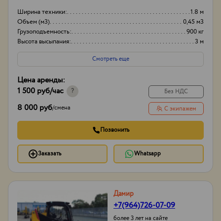
Ширина техники:
1.8 м
Объем (м3)
0,45 м3
Грузоподъемность:
900 кг
Высота высыпания:
3 м
Смотреть еще
Цена аренды:
1 500 руб
/час
?
Без НДС
8 000 руб
/
смена
С экипажем
Позвонить
Заказать
Whatsapp
Дамир
+7(964)726-07-09
более 3 лет на сайте