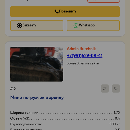
Позвонить
Заказать
Whatsapp
Admin Rutehnik
+7(991)629-08-41
более 3 лет на сайте
# 6
Мини погрузчик в аренду
Ширина техники:
1.75
Объем (м3)
0.4
Грузоподъемность:
800 кг