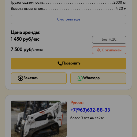
Грузоподъемность:
2000 кг
Высота высыпания:
4.20 м
Смотреть еще
Цена аренды:
1 450 руб
/час
Без НДС
7 500 руб
/
смена
С экипажем
Позвонить
Заказать
Whatsapp
Руслан
+7(963)632-88-33
более 3 лет на сайте