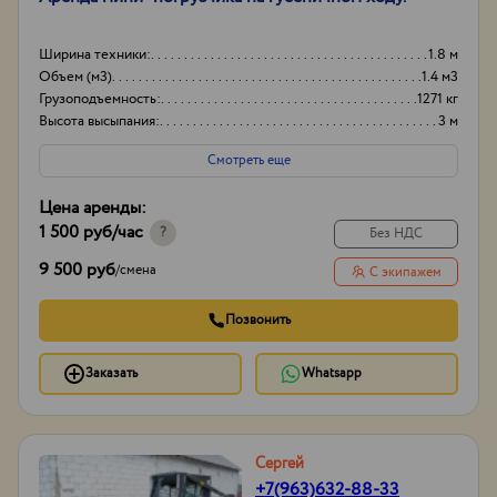
Ширина техники:
1.8 м
Объем (м3)
1.4 м3
Грузоподъемность:
1271 кг
Высота высыпания:
3 м
Смотреть еще
Цена аренды:
1 500 руб
/час
?
Без НДС
9 500 руб
/
смена
С экипажем
Позвонить
Заказать
Whatsapp
Сергей
+7(963)632-88-33