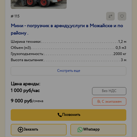
# 115
Мини - погрузчик в аренду,услуги в Можайске и по
району .
Ширина техники:
1,2 м
Объем (м3)
0,5 м3
Грузоподъемность:
2000 кг
Высота высыпания:
3 м
Смотреть еще
Цена аренды:
1 000 руб
/час
Без НДС
9 000 руб
/
смена
С экипажем
Позвонить
Заказать
Whatsapp