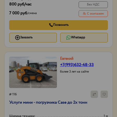
800 руб
/час
Без НДС
7 000 руб
/
смена
С экипажем
Позвонить
Заказать
Whatsapp
Евгений
+7(993)632-48-33
более 3 лет на сайте
# 116
Услуги мини - погрузчика Case до 2х тонн
Ширина техники:
1 м