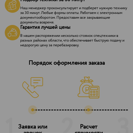
Наш менеджер проконсультирует и подберет нужную технику
за 30 минут. Любые формы оплаты. Работаем с электронным
документооборотом. Предоставим все закрывающие
документы вовремя.
Гарантия лучшей цены
В нашем распоряжении несколько стоянок спецтехники в
разных районах области, что обеспечивает быструю подачу и
недорогую цену за перебазировку.
Порядок оформления заказа
1
2
3
Заявка или
Расчет
З