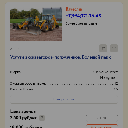
Вячеслав
+7(964)771-76-45
более 3 лет на сайте
# 553
Услуги экскаваторов-погрузчиков. Большой парк
Марка
JCB Volvo Terex
И другое...
Экскаваторов в парке
12
Высота Фронт.
3.5
Объем погрузочного ковша
1-5 кубов
Смотреть еще
Цена аренды:
2 500 руб
/час
?
С НДС
18 000 руб
/
смена