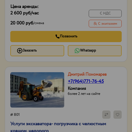
Цена аренды:
2 600 руб
/час
С НДС
20 000 руб
/
смена
С экипажем
Позвонить
Заказать
Whatsapp
Дмитрий Пономарев
+7(964)771-76-45
Компания
более 2 лет на сайте
# 801
Услуги экcкаватора- погрузчика с челюстным
ковшом, недорого