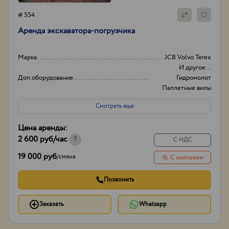
# 554
Аренда экскаватора-погрузчика
Марка
JCB Volvo Terex
И другое...
Доп.оборудование
Гидромолот
Паллетные вилы
Коммунальная щетка
Смотреть еще
И другое...
Экскаваторов в парке
14
Цена аренды:
Высота Фронт.
3.7
2 600 руб
/час
?
С НДС
19 000 руб
/
смена
С экипажем
Позвонить
Заказать
Whatsapp