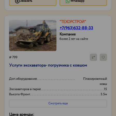
Заказать
Whatsapp
"ТЕХОРСТРОЙ"
+7(963)632-88-33
Компания
более 2 лет на сайте
# 799
​Уcлуги экcкаватора- погрузчика с ковшом
Доп.оборудование
Планировочный
ковш
Экскаваторов в парке
15
Высота Фронт.
3.5м
Объем погрузочного ковша
0,3м3
Смотреть еще
Цена аренды: