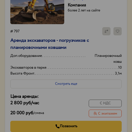
Компания
более 2 лет на сайте
# 797
Аренда экскаваторов - погрузчиков с
планировочными ковшами
Доп.оборудование
Планировочный
ковш
Экскаваторов в парке
10
Высота Фронт.
3,1м
Объем погрузочного ковша
0,2м3
Смотреть еще
Цена аренды:
2 800 руб
/час
С НДС
20 000 руб
/
смена
С экипажем
Позвонить