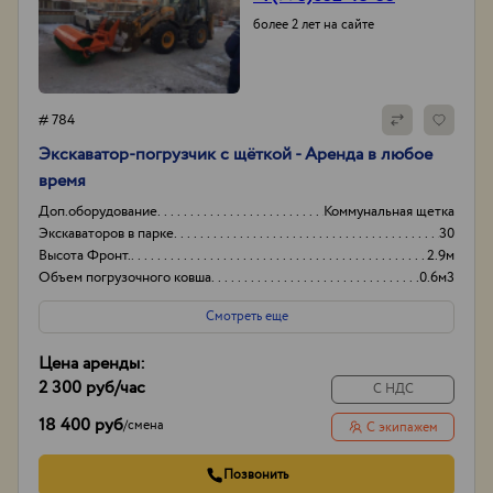
более 2 лет на сайте
# 784
Экскаватор-погрузчик с щёткой - Аренда в любое
время
Доп.оборудование
Коммунальная щетка
Экскаваторов в парке
30
Высота Фронт.
2.9м
Объем погрузочного ковша
0.6м3
Смотреть еще
Цена аренды:
2 300 руб
/час
С НДС
18 400 руб
/
смена
С экипажем
Позвонить