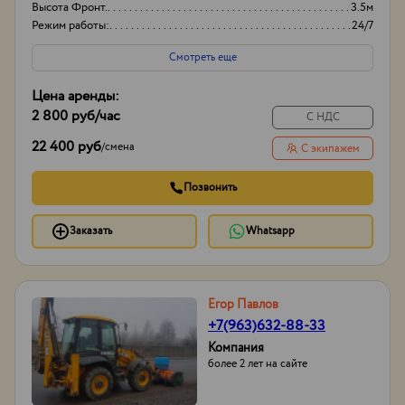
Высота Фронт.
3.5м
Режим работы:
24/7
Смотреть еще
Цена аренды:
2 800 руб
/час
С НДС
22 400 руб
/
смена
С экипажем
Позвонить
Заказать
Whatsapp
Егор Павлов
+7(963)632-88-33
Компания
более 2 лет на сайте