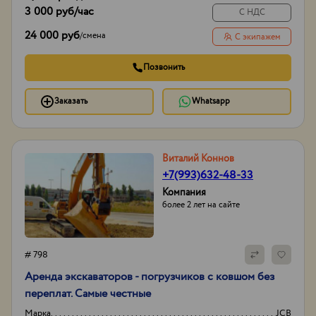
3 000 руб
/час
С НДС
24 000 руб
/
смена
С экипажем
Позвонить
Заказать
Whatsapp
Виталий Коннов
+7(993)632-48-33
Компания
более 2 лет на сайте
# 798
Аренда экскаваторов - погрузчиков с ковшом без
переплат. Самые честные
Марка
JCB