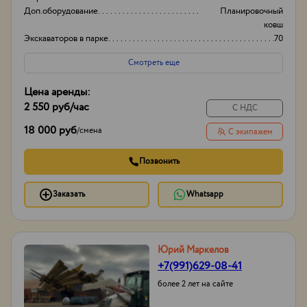
Доп.оборудование
Планировочный
ковш
Экскаваторов в парке
70
Высота Фронт.
3.5м
Смотреть еще
Цена аренды:
2 550 руб
/час
С НДС
18 000 руб
/
смена
С экипажем
Позвонить
Заказать
Whatsapp
Юрий Маркелов
+7(991)629-08-41
более 2 лет на сайте