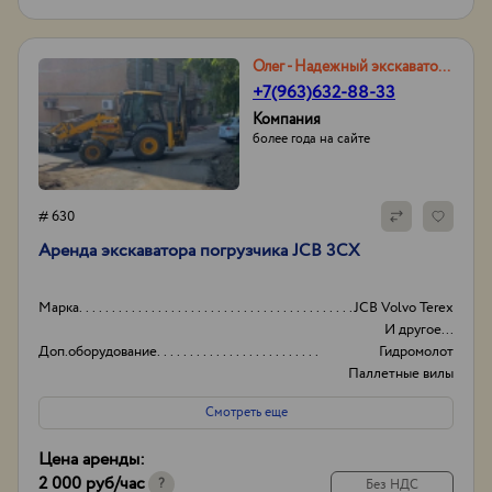
Олег - Надежный экскаваторщик
+7(963)632-88-33
Компания
более года на сайте
# 630
Аренда экскаватора погрузчика JCB 3CX
Марка
JCB Volvo Terex
И другое...
Доп.оборудование
Гидромолот
Паллетные вилы
Планировочный
Смотреть еще
ковш
И другое...
Цена аренды:
Экскаваторов в парке
5
2 000 руб
/час
?
Без НДС