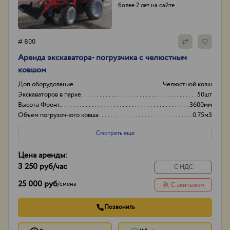
более 2 лет на сайте
# 800
Аренда экcкаватора- погрузчика с челюстным
ковшом
Доп.оборудование
Челюстной ковш
Экскаваторов в парке
50шт
Высота Фронт.
3600мм
Объем погрузочного ковша
0.75м3
Смотреть еще
Цена аренды:
3 250 руб
/час
С НДС
25 000 руб
/
смена
С экипажем
Позвонить