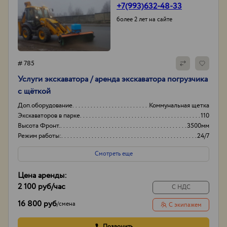
+7(993)632-48-33
более 2 лет на сайте
# 785
Услуги экскаватора / аренда экскаватора погрузчика
с щёткой
Доп.оборудование
Коммунальная щетка
Экскаваторов в парке
110
Высота Фронт.
3500мм
Режим работы:
24/7
Смотреть еще
Цена аренды:
2 100 руб
/час
С НДС
16 800 руб
/
смена
С экипажем
Позвонить