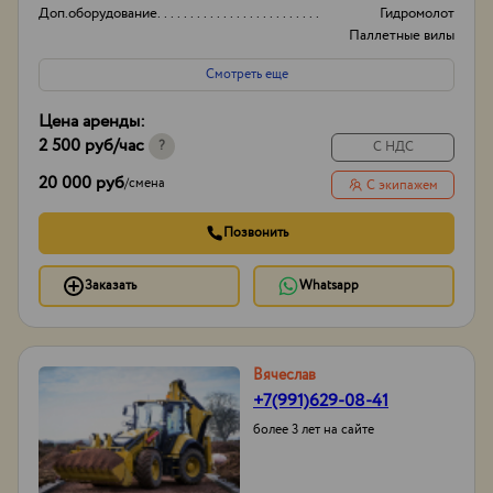
Доп.оборудование
Гидромолот
Паллетные вилы
Коммунальная щетка
Смотреть еще
И другое...
Экскаваторов в парке
18
Цена аренды:
Высота Фронт.
3.5
2 500 руб
/час
?
С НДС
20 000 руб
/
смена
С экипажем
Позвонить
Заказать
Whatsapp
Вячеслав
+7(991)629-08-41
более 3 лет на сайте