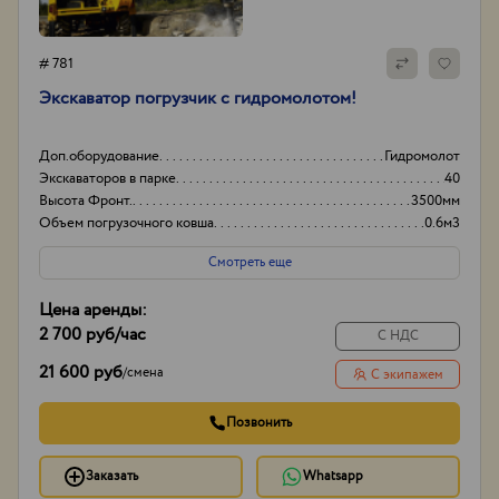
# 781
Экскаватор погрузчик с гидромолотом!
Доп.оборудование
Гидромолот
Экскаваторов в парке
40
Высота Фронт.
3500мм
Объем погрузочного ковша
0.6м3
Смотреть еще
Цена аренды:
2 700 руб
/час
С НДС
21 600 руб
/
смена
С экипажем
Позвонить
Заказать
Whatsapp