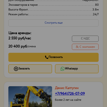
Доп.оборудование
Гидромолот
Экскаваторов в парке
80
Высота Фронт.
3.8м
Режим работы:
24/7
Смотреть еще
Цена аренды:
2 550 руб
/час
С НДС
20 400 руб
/
смена
С экипажем
Позвонить
Заказать
Whatsapp
Денис Калтугин
+7(964)726-07-09
более 2 лет на сайте