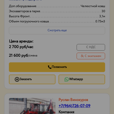
Доп.оборудование
Челюстной ковш
Экскаваторов в парке
30
Высота Фронт.
3,1м
Объем погрузочного ковша
0.75м3
Смотреть еще
Цена аренды:
2 700 руб
/час
С НДС
21 600 руб
/
смена
С экипажем
Позвонить
Заказать
Whatsapp
Руслан Винокуров
+7(964)726-07-09
Компания