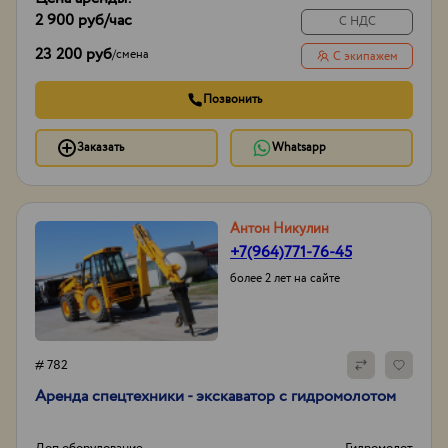
2 900 руб
/час
С НДС
23 200 руб
/
смена
С экипажем
Позвонить
Заказать
Whatsapp
Антон Никулин
+7(964)771-76-45
более 2 лет на сайте
# 782
Аренда спецтехники - экскаватор с гидромолотом