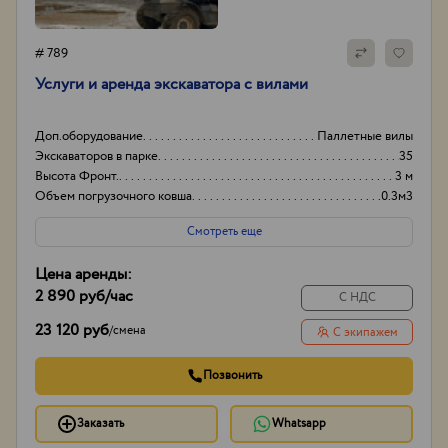
# 789
Услуги и аренда экскаватора с вилами
Доп.оборудование
Паллетные вилы
Экскаваторов в парке
35
Высота Фронт.
3 м
Объем погрузочного ковша
0.3м3
Смотреть еще
Цена аренды:
2 890 руб
/час
С НДС
23 120 руб
/
смена
С экипажем
Позвонить
Заказать
Whatsapp