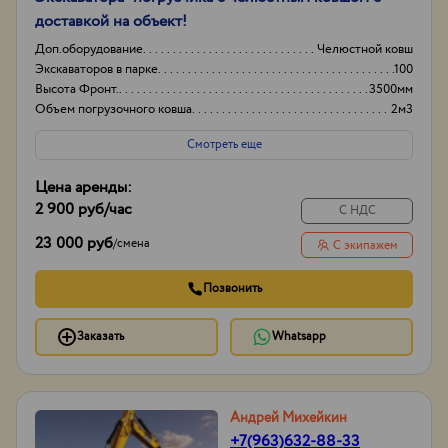
доставкой на объект!
Доп.оборудование
Челюстной ковш
Экскаваторов в парке
100
Высота Фронт.
3500мм
Объем погрузочного ковша
2м3
Смотреть еще
Цена аренды:
2 900 руб
/час
С НДС
23 000 руб
/
смена
С экипажем
Позвонить
Заказать
Whatsapp
Андрей Михейкин
+7(963)632-88-33