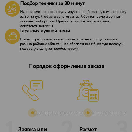
Подбор техники за 30 минут
Наш менеджер проконсультирует и подберет нужную технику
за 30 минут. Любые формы оплаты. Работаем с электронным
документооборотом. Предоставим все закрывающие
документы вовремя.
Гарантия лучшей цены
В нашем распоряжении несколько стоянок спецтехники в
разных районах области, что обеспечивает быструю подачу и
недорогую цену за перебазировку.
Порядок оформления заказа
Заявка или
Расчет
З