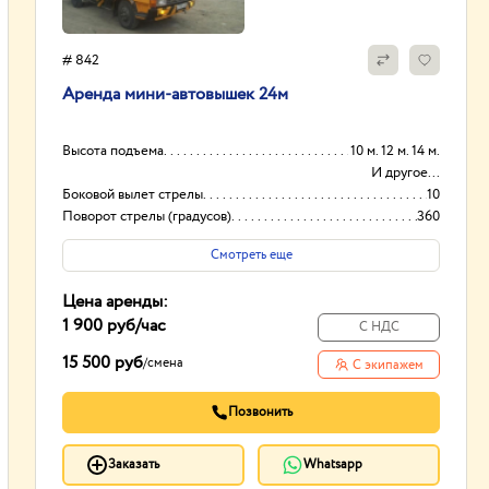
# 842
Аренда мини-автовышек 24м
Высота подъема
10 м. 12 м. 14 м.
И другое...
Боковой вылет стрелы
10
Поворот стрелы (градусов)
360
Грузоподьемность корзины:
250
Смотреть еще
Цена аренды:
1 900 руб
/час
С НДС
15 500 руб
/
смена
С экипажем
Позвонить
Заказать
Whatsapp