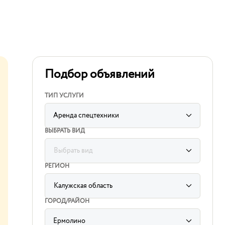
Подбор объявлений
ТИП УСЛУГИ
Аренда спецтехники
ВЫБРАТЬ ВИД
Выбрать вид
label
for
РЕГИОН
sorting
subcategory
input
Калужская область
label
for
ГОРОД/РАЙОН
sorting
region
input
Ермолино