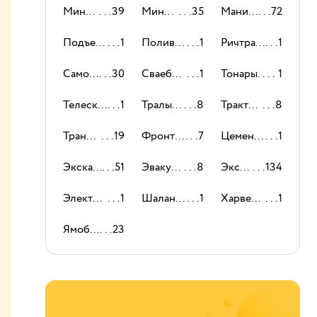
Мини-погрузчики
39
Мини-экскаваторы
35
Манипуляторы
72
Подъемники
1
Поливомоечные машины
1
Ричтраки
1
Самосвалы
30
Сваебойные машины
1
Тонары
1
Телескопические погрузчики
1
Тралы и низкорамные платформы
8
Тракторы
8
Траншеекопатели
19
Фронтальный погрузчик
7
Цементовозы
1
Экскаваторы-погрузчики
51
Эвакуаторы
8
Экскаваторы
134
Электропогрузчики
1
Шаланды
1
Харвестеры
1
Ямобуры
23