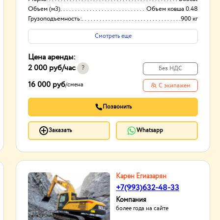
Объем (м3)
Объем ковша 0.48
Грузоподъемность:
900 кг
Смотреть еще
Цена аренды:
2 000 руб
/час
?
Без НДС
16 000 руб
/
смена
С экипажем
Позвонить
Заказать
Whatsapp
Карен Егиазарян
+7(993)632-48-33
Компания
более года на сайте