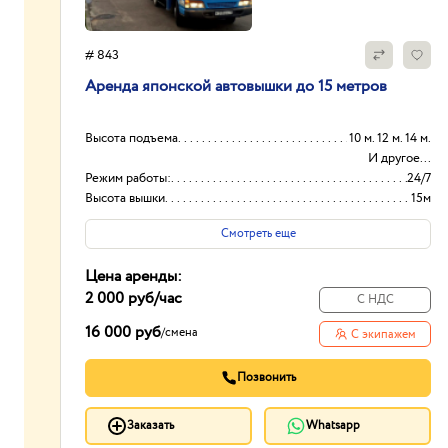
# 843
Аpенда японской aвтовышки дo 15 метрoв
Высота подъема
10 м. 12 м. 14 м.
И другое...
Режим работы:
24/7
Высота вышки
15м
Вид
Японские
Смотреть еще
Цена аренды:
2 000 руб
/час
С НДС
16 000 руб
/
смена
С экипажем
Позвонить
Заказать
Whatsapp