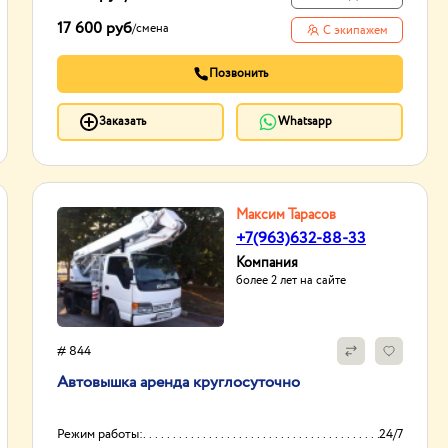
17 600 руб
/
смена
С экипажем
Позвонить
Заказать
Whatsapp
Максим Тарасов
+7(963)632-88-33
Компания
более 2 лет на сайте
# 844
Автовышка аренда круглосуточно
Режим работы:
24/7