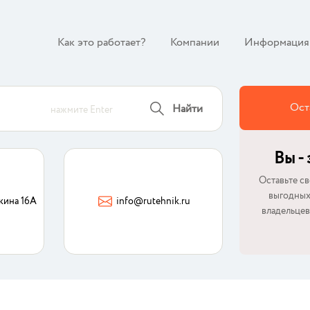
Как это работает?
Компании
Информация
Ост
Найти
нажмите Enter
Вы -
Оставьте св
выгодных
кина 16А
info@rutehnik.ru
владельцев