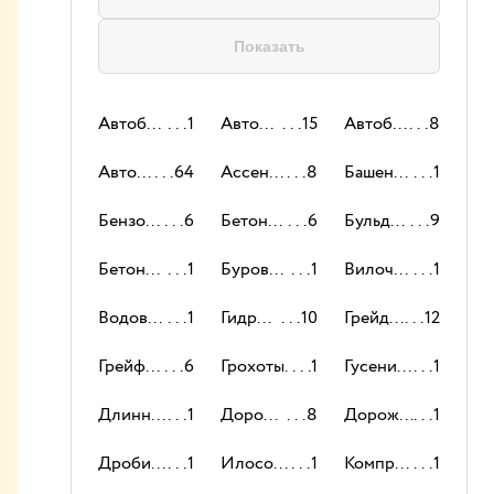
Показать
Автобетоносмесители
1
Автокраны
15
Автобетононасосы
8
Автовышки
64
Ассенизаторы
8
Башенные краны
1
Бензовозы
6
Бетоновозы
6
Бульдозеры
9
Бетоноукладчики
1
Буровые установки
1
Вилочные погрузчики
1
Водовозы
1
Гидромолоты
10
Грейдеры
12
Грейферы
6
Грохоты
1
Гусеничные краны
1
Длинномеры
1
Дорожные катки
8
Дорожные фрезы
1
Дробилки
1
Илососы
1
Компрессоры
1