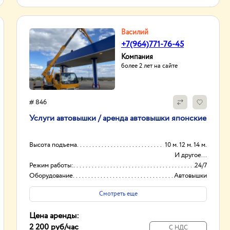
Василий
+7(964)771-76-45
Компания
более 2 лет на сайте
# 846
Услуги автовышки / аренда автовышки японские
Высота подъема
10 м. 12 м. 14 м.
И другое...
Режим работы:
24/7
Оборудование
Автовышки
Вид
Японские
Смотреть еще
Цена аренды:
2 200 руб
/час
С НДС