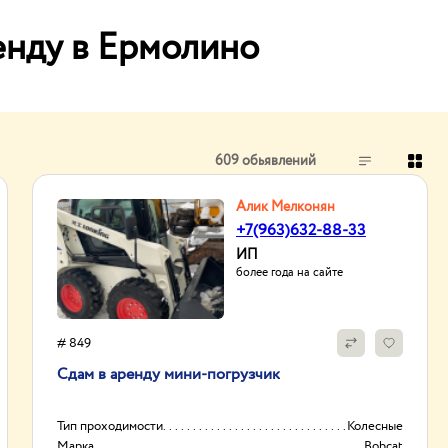
енду в Ермолино
609 обьявлений
Алик Мелконян
+7(963)632-88-33
ИП
более года на сайте
# 849
Сдам в аренду мини-погрузчик
Тип проходимости
Колесные
Марка
Bobcat