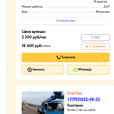
И другое...
Режим работы:
24/7
Вид
Японские
Способ оплаты
Нал/безнал
Смотреть еще
Цена аренды:
2 300 руб
/час
С НДС
18 400 руб
/
смена
С экипажем
Позвонить
Заказать
Whatsapp
Егор Ким
+7(993)632-48-33
Компания
более 2 лет на сайте