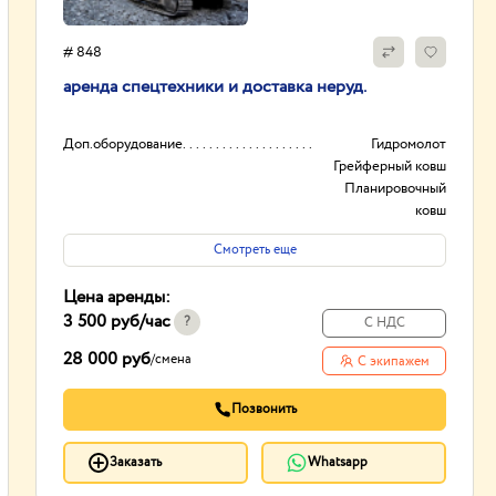
# 848
аренда спецтехники и доставка неруд.
Доп.оборудование
Гидромолот
Грейферный ковш
Планировочный
ковш
И другое...
Смотреть еще
Вид
Колесные
Гусеничные
Цена аренды:
Полноповоротные
3 500 руб
/час
И другое...
?
С НДС
Опыт работы:
20лет
28 000 руб
/
смена
С экипажем
Способ оплаты
нал/без нал с ндс и
без
Позвонить
Заказать
Whatsapp