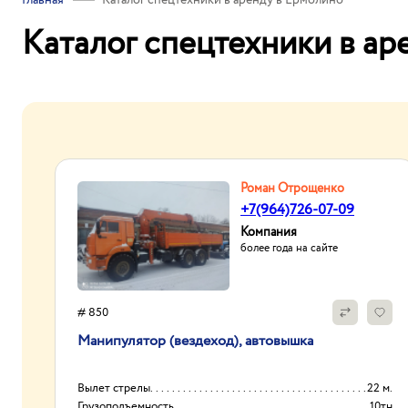
Главная
Каталог спецтехники в аренду в Ермолино
Каталог спецтехники в ар
Роман Отрощенко
+7(964)726-07-09
Компания
более года на сайте
# 850
Манипулятор (вездеход), автовышка
Вылет стрелы
22 м.
Грузоподъемность
10тн