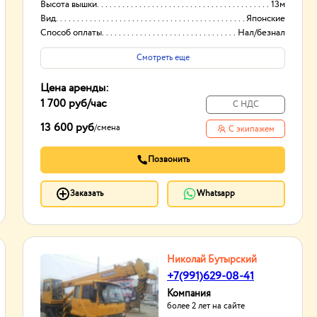
Высота вышки
13м
Вид
Японские
Способ оплаты
Нал/безнал
Смотреть еще
Цена аренды:
1 700 руб
/час
С НДС
13 600 руб
/
смена
С экипажем
Позвонить
Заказать
Whatsapp
Николай Бутырский
+7(991)629-08-41
Компания
более 2 лет на сайте