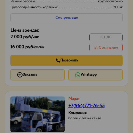
Режим работы:
круглосуточно
Грузоподьемность корзины:
200кг
Боковой вылет стрелы
6
Смотреть еще
Цена аренды:
2 000 руб
/час
С НДС
16 000 руб
/
смена
С экипажем
Позвонить
Заказать
Whatsapp
Марат
+7(964)771-76-45
Компания
более 2 лет на сайте