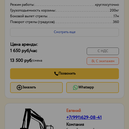
Режим работы:
круглосуточно
Грузоподьемность корзины:
200кг
Боковой вылет стрелы
17м
Поворот стрелы (градусов)
360
Смотреть еще
Цена аренды:
1 650 руб
/час
С НДС
13 500 руб
/
смена
С экипажем
Позвонить
Заказать
Whatsapp
Евгений
+7(991)629-08-41
Компания