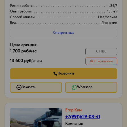
Режим работы:
24/7
Опыт работы:
13 лет
Способ оплаты
Нал/безнал
Вид
Японские
Смотреть еще
Цена аренды:
1 700 руб
/час
С НДС
13 600 руб
/
смена
С экипажем
Позвонить
Заказать
Whatsapp
Егор Ким
+7(991)629-08-41
Компания