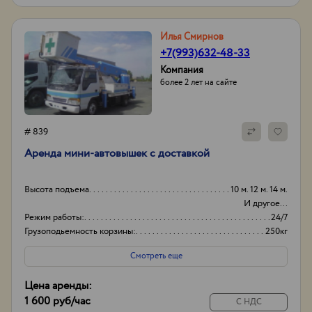
Илья Смирнов
+7(993)632-48-33
Компания
более 2 лет на сайте
# 839
Аренда мини-автовышек с доставкой
Высота подъема
10 м. 12 м. 14 м.
И другое...
Режим работы:
24/7
Грузоподьемность корзины:
250кг
Боковой вылет стрелы
8м
Смотреть еще
Цена аренды:
1 600 руб
/час
С НДС