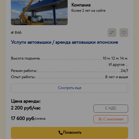
Компания
более 2 лет на сайте
# 846
Услуги автовышки / аренда автовышки японские
Высота подъема
10 м. 12 м. 14 м.
И другое...
Режим работы:
24/7
Опыт работы:
8 лет и выше
Способ оплаты
Наличные и
Смотреть еще
безналичный
Цена аренды:
2 200 руб
/час
С НДС
17 600 руб
/
смена
С экипажем
Позвонить