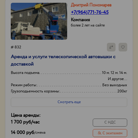
Дмитрий Пономарев
+7(964)771-76-45
Компания
более 2 лет на сайте
# 832
Аренда и услуги телескопической автовышки с
доставкой
Высота подъема
10 м. 12 м. 14 м.
И другое...
Режим работы:
Без выходных
Грузоподьемность корзины:
200кг
Боковой вылет стрелы
10м
Смотреть еще
Цена аренды:
1 700 руб
/час
С НДС
14 000 руб
/
смена
С экипажем