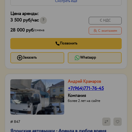
Смотреть еще
Вид
Колесные
Гусеничные
Цена аренды:
Полноповоротные
3 500 руб
/час
И другое...
?
С НДС
Способ оплаты
нал/без нал с ндс и
28 000 руб
/
смена
С экипажем
без
Опыт работы:
20лет
Позвонить
Заказать
Whatsapp
Андрей Крамаров
+7(964)771-76-45
Компания
более 2 лет на сайте
# 847
Японские автовышки - Аренда в любое время