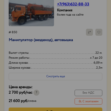
+7(963)632-88-33
Компания
более года на сайте
# 850
Манипулятор (вездеход), автовышка
Вылет стрелы
22 м.
Режим работы:
с 7 до 20
Длина кузова:
6,09 м
Ширина кузова:
2,5м
Смотреть еще
Цена аренды:
2 700 руб
/час
?
Без НДС
21 600 руб
/
смена
С экипажем