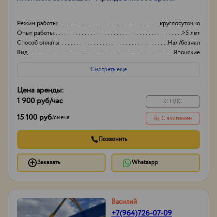
Режим работы:
круглосуточно
Опыт работы:
>5 лет
Способ оплаты
Нал/безнал
Вид
Японские
Смотреть еще
Цена аренды:
1 900 руб
/час
С НДС
15 100 руб
/
смена
С экипажем
Позвонить
Заказать
Whatsapp
Василий
+7(964)726-07-09