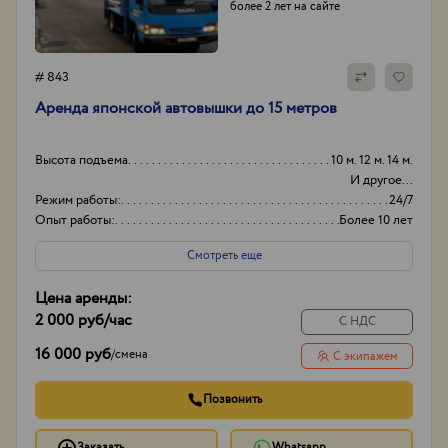
более 2 лет на сайте
# 843
Аpенда японской aвтовышки дo 15 метрoв
Высота подъема
10 м. 12 м. 14 м.
И другое...
Режим работы:
24/7
Опыт работы:
Более 10 лет
Способ оплаты
Наличный,
Смотреть еще
безнaличный
Цена аренды:
2 000 руб
/час
С НДС
16 000 руб
/
смена
С экипажем
Позвонить
Заказать
Whatsapp