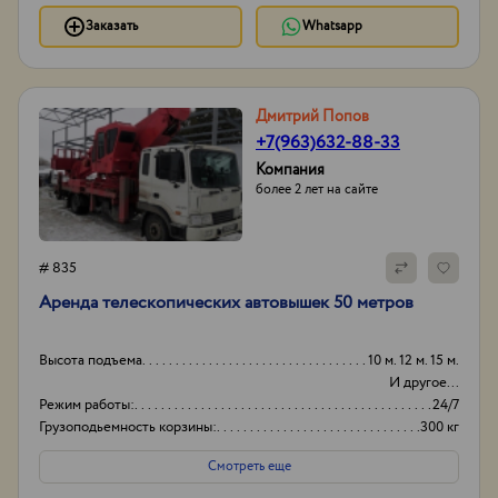
Заказать
Whatsapp
Дмитрий Попов
+7(963)632-88-33
Компания
более 2 лет на сайте
# 835
Аренда телескопических автовышек 50 метров
Высота подъема
10 м. 12 м. 15 м.
И другое...
Режим работы:
24/7
Грузоподьемность корзины:
300 кг
Боковой вылет стрелы
20м
Смотреть еще