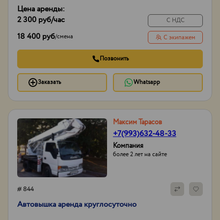
Цена аренды:
2 300 руб
/час
С НДС
18 400 руб
/
смена
С экипажем
Позвонить
Заказать
Whatsapp
Максим Тарасов
+7(993)632-48-33
Компания
более 2 лет на сайте
# 844
Автовышка аренда круглосуточно