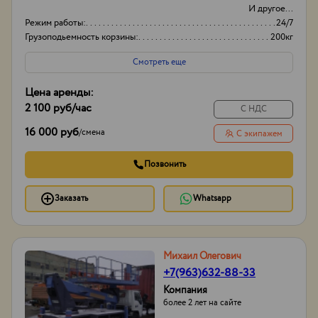
И другое...
Режим работы:
24/7
Грузоподьемность корзины:
200кг
Боковой вылет стрелы
6м
Смотреть еще
Цена аренды:
2 100 руб
/час
С НДС
16 000 руб
/
смена
С экипажем
Позвонить
Заказать
Whatsapp
Михаил Олегович
+7(963)632-88-33
Компания
более 2 лет на сайте