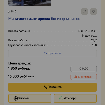
# 840
Мини-автовышки аренда без посредников
Высота подъема
10 м. 12 м. 14 м.
И другое...
Режим работы:
24/7
Грузоподьемность корзины:
500
Боковой вылет стрелы
8м
Смотреть еще
Цена аренды:
1 850 руб
/час
С НДС
15 000 руб
/
смена
С экипажем
Позвонить
Заказать
Whatsapp