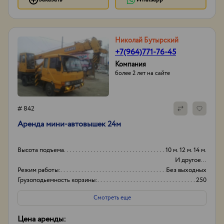
Николай Бутырский
+7(964)771-76-45
Компания
более 2 лет на сайте
# 842
Аренда мини-автовышек 24м
Высота подъема
10 м. 12 м. 14 м.
И другое...
Режим работы:
Без выходных
Грузоподьемность корзины:
250
Боковой вылет стрелы
10
Смотреть еще
Цена аренды: