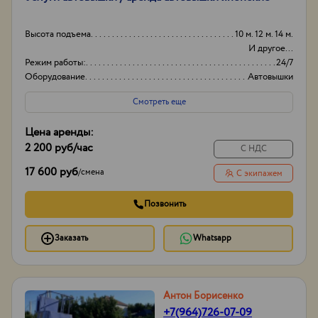
Высота подъема
10 м. 12 м. 14 м.
И другое...
Режим работы:
24/7
Оборудование
Автовышки
Вид
Японские
Смотреть еще
Цена аренды:
2 200 руб
/час
С НДС
17 600 руб
/
смена
С экипажем
Позвонить
Заказать
Whatsapp
Антон Борисенко
+7(964)726-07-09