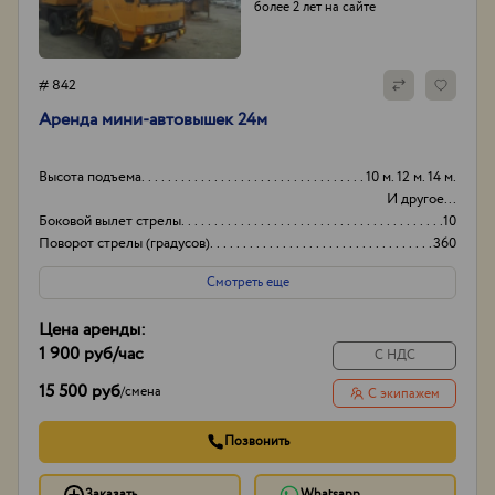
более 2 лет на сайте
# 842
Аренда мини-автовышек 24м
Высота подъема
10 м. 12 м. 14 м.
И другое...
Боковой вылет стрелы
10
Поворот стрелы (градусов)
360
Грузоподьемность корзины:
250
Смотреть еще
Цена аренды:
1 900 руб
/час
С НДС
15 500 руб
/
смена
С экипажем
Позвонить
Заказать
Whatsapp