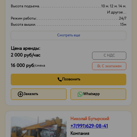
Высота подъема
10 м. 12 м. 14 м.
И другое...
Режим работы:
24/7
Высота вышки
15м
Вид
Японские
Смотреть еще
Цена аренды:
2 000 руб
/час
С НДС
16 000 руб
/
смена
С экипажем
Позвонить
Заказать
Whatsapp
Николай Бутырский
+7(991)629-08-41
Компания