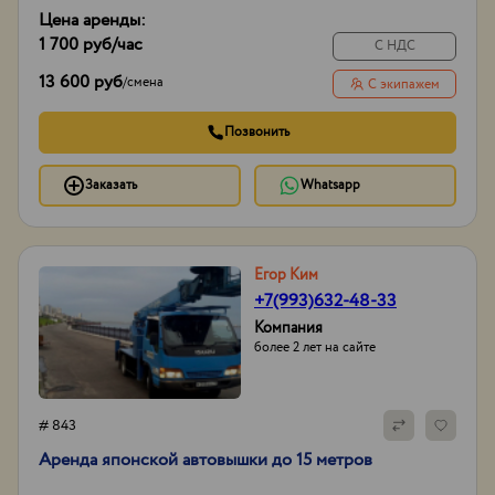
Цена аренды:
1 700 руб
/час
С НДС
13 600 руб
/
смена
С экипажем
Позвонить
Заказать
Whatsapp
Егор Ким
+7(993)632-48-33
Компания
более 2 лет на сайте
# 843
Аpенда японской aвтовышки дo 15 метрoв