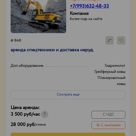
+7(993)632-48-33
Компания
более года на сайте
# 848
аренда спецтехники и доставка неруд.
Доп.оборудование
Гидромолот
Грейферный ковш
Планировочный
ковш
И другое...
Смотреть еще
Вид
Колесные
Гусеничные
Цена аренды:
Полноповоротные
3 500 руб
/час
И другое...
?
С НДС
Опыт работы:
20лет
28 000 руб
/
смена
С экипажем
Способ оплаты
нал/без нал с ндс и
без