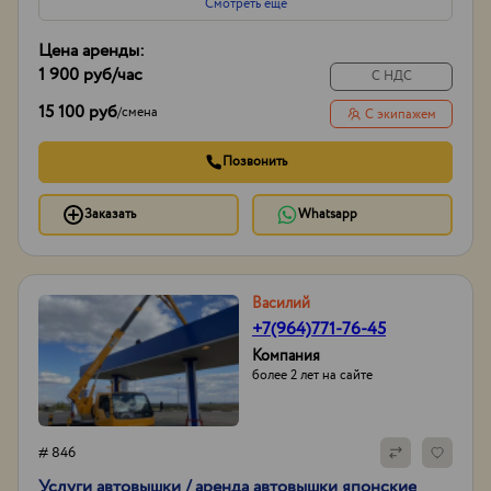
Смотреть еще
Цена аренды:
1 900 руб
/час
С НДС
15 100 руб
/
смена
С экипажем
Позвонить
Заказать
Whatsapp
Василий
+7(964)771-76-45
Компания
более 2 лет на сайте
# 846
Услуги автовышки / аренда автовышки японские