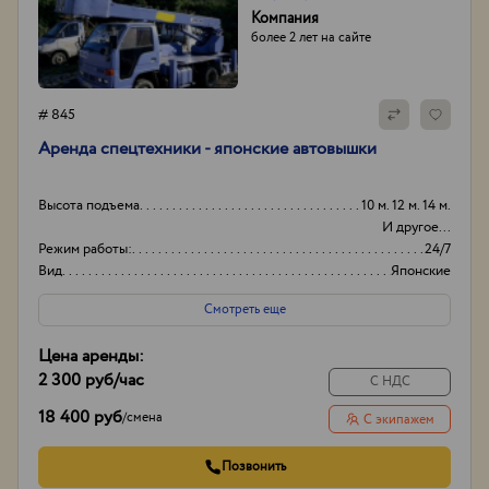
Компания
более 2 лет на сайте
# 845
Аренда спецтехники - японские автовышки
Высота подъема
10 м. 12 м. 14 м.
И другое...
Режим работы:
24/7
Вид
Японские
Способ оплаты
Нал/безнал
Смотреть еще
Цена аренды:
2 300 руб
/час
С НДС
18 400 руб
/
смена
С экипажем
Позвонить