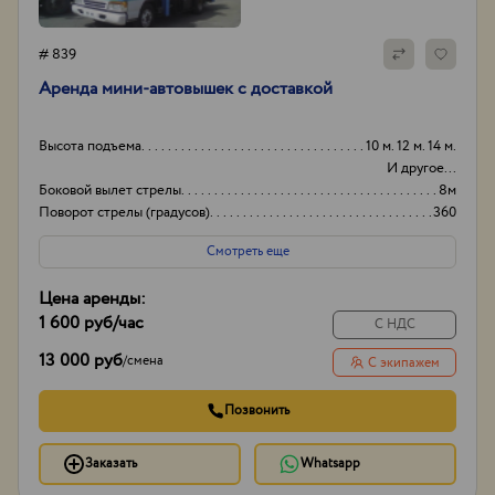
# 839
Аренда мини-автовышек с доставкой
Высота подъема
10 м. 12 м. 14 м.
И другое...
Боковой вылет стрелы
8м
Поворот стрелы (градусов)
360
Грузоподьемность корзины:
250кг
Смотреть еще
Цена аренды:
1 600 руб
/час
С НДС
13 000 руб
/
смена
С экипажем
Позвонить
Заказать
Whatsapp