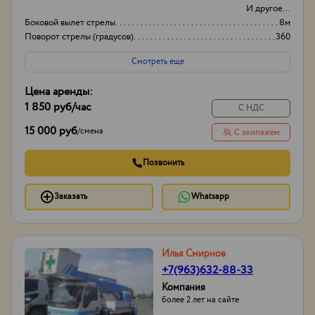
И другое...
Боковой вылет стрелы
8м
Поворот стрелы (градусов)
360
Грузоподьемность корзины:
500
Смотреть еще
Цена аренды:
1 850 руб
/час
С НДС
15 000 руб
/
смена
С экипажем
Позвонить
Заказать
Whatsapp
Илья Смирнов
+7(963)632-88-33
Компания
более 2 лет на сайте