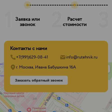
1
2
3
Заявка или
Расчет
З
звонок
стоимости
Контакты с нами
+7(991)629-08-41
info@rutehnik.ru
г. Москва, Ивана Бабушкина 16А
Заказать обратный звонок