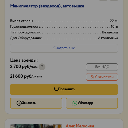
Манипулятор (вездеход), автовышка
Вылет стрелы
22 м.
Грузоподъемность
10тн
Тип проходимости
Вездеход
Доп.Оборудование
Автолюлька
Смотреть еще
Цена аренды:
2 700 руб
/час
?
Без НДС
21 600 руб
/
смена
С экипажем
Позвонить
Заказать
Whatsapp
Алик Мелконян