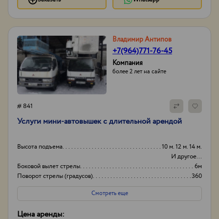
Владимир Антипов
+7(964)771-76-45
Компания
более 2 лет на сайте
# 841
Услуги мини-автовышек с длительной арендой
Высота подъема
10 м. 12 м. 14 м.
И другое...
Боковой вылет стрелы
6м
Поворот стрелы (градусов)
360
Грузоподьемность корзины:
200кг
Смотреть еще
Цена аренды: