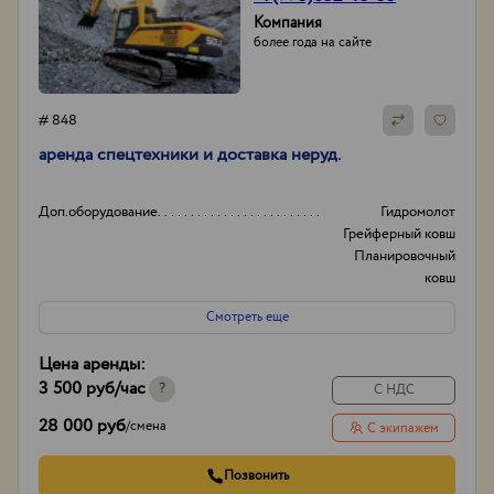
Компания
более года на сайте
# 848
аренда спецтехники и доставка неруд.
Доп.оборудование
Гидромолот
Грейферный ковш
Планировочный
ковш
И другое...
Смотреть еще
Вид
Колесные
Гусеничные
Цена аренды:
Полноповоротные
3 500 руб
/час
И другое...
?
С НДС
Опыт работы:
20лет
28 000 руб
/
смена
С экипажем
Способ оплаты
нал/без нал с ндс и
без
Позвонить