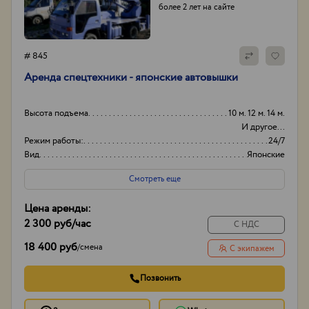
более 2 лет на сайте
# 845
Аренда спецтехники - японские автовышки
Высота подъема
10 м. 12 м. 14 м.
И другое...
Режим работы:
24/7
Вид
Японские
Способ оплаты
Нал/безнал
Смотреть еще
Цена аренды:
2 300 руб
/час
С НДС
18 400 руб
/
смена
С экипажем
Позвонить