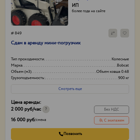
ИП
более года на сайте
# 849
Сдам в аренду мини-погрузчик
Тип проходимости
Колесные
Марка
Bobcat
Объем (м3)
Объем ковша 0.48
Грузоподъемность:
900 кг
Смотреть еще
Цена аренды:
2 000 руб
/час
?
Без НДС
16 000 руб
/
смена
С экипажем
Позвонить