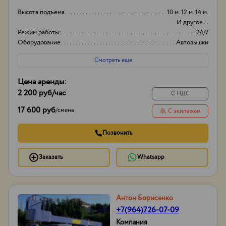
Высота подъема
10 м. 12 м. 14 м.
И другое...
Режим работы:
24/7
Оборудование
Автовышки
Вид
Японские
Смотреть еще
Цена аренды:
2 200 руб
/час
С НДС
17 600 руб
/
смена
С экипажем
Позвонить
Заказать
Whatsapp
Антон Борисенко
+7(964)726-07-09
Компания