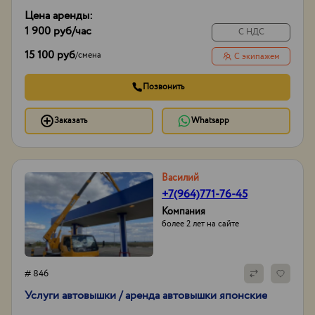
Цена аренды:
1 900 руб
/час
С НДС
15 100 руб
/
смена
С экипажем
Позвонить
Заказать
Whatsapp
Василий
+7(964)771-76-45
Компания
более 2 лет на сайте
# 846
Услуги автовышки / аренда автовышки японские