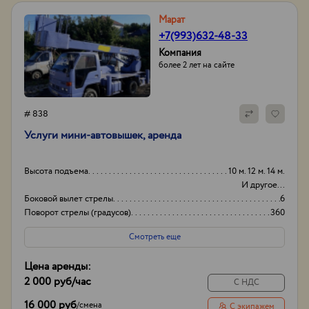
Марат
+7(993)632-48-33
Компания
более 2 лет на сайте
# 838
Услуги мини-автовышек, аренда
Высота подъема
10 м. 12 м. 14 м.
И другое...
Боковой вылет стрелы
6
Поворот стрелы (градусов)
360
Грузоподьемность корзины:
200кг
Смотреть еще
Цена аренды:
2 000 руб
/час
С НДС
16 000 руб
/
смена
С экипажем