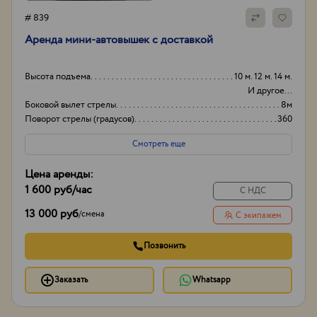
# 839
Аренда мини-автовышек с доставкой
Высота подъема
10 м. 12 м. 14 м.
И другое...
Боковой вылет стрелы
8м
Поворот стрелы (градусов)
360
Грузоподьемность корзины:
250кг
Смотреть еще
Цена аренды:
1 600 руб
/час
С НДС
13 000 руб
/
смена
С экипажем
Позвонить
Заказать
Whatsapp