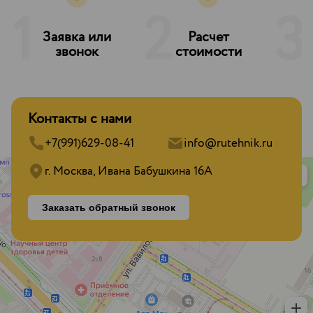
1
2
3
Заявка или
Расчет
З
звонок
стоимости
Контакты с нами
+7(991)629-08-41
info@rutehnik.ru
г. Москва, Ивана Бабушкина 16А
Заказать обратный звонок