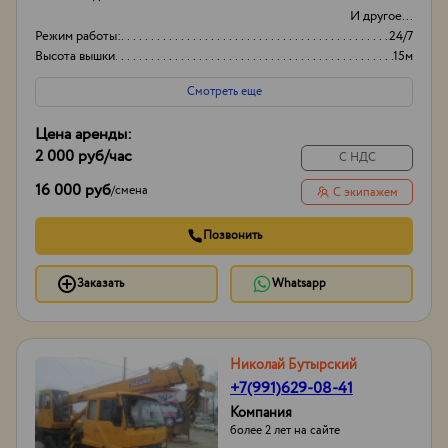
И другое...
Режим работы:
24/7
Высота вышки
15м
Вид
Японские
Смотреть еще
Цена аренды:
2 000 руб
/час
С НДС
16 000 руб
/
смена
С экипажем
Позвонить
Заказать
Whatsapp
Николай Бутырский
+7(991)629-08-41
Компания
более 2 лет на сайте