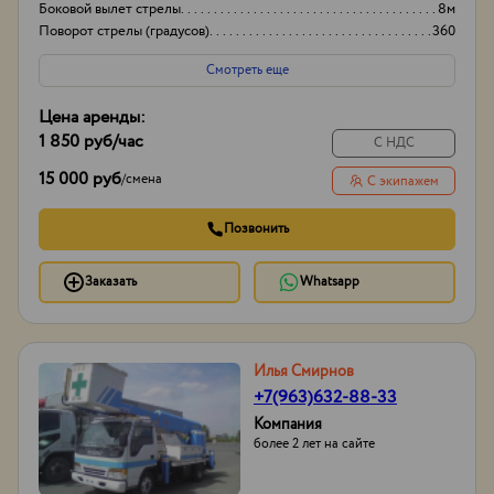
Боковой вылет стрелы
8м
Поворот стрелы (градусов)
360
Грузоподьемность корзины:
500
Смотреть еще
Цена аренды:
1 850 руб
/час
С НДС
15 000 руб
/
смена
С экипажем
Позвонить
Заказать
Whatsapp
Илья Смирнов
+7(963)632-88-33
Компания
более 2 лет на сайте