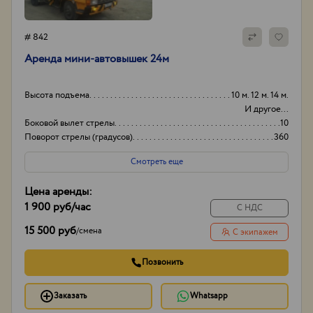
# 842
Аренда мини-автовышек 24м
Высота подъема
10 м. 12 м. 14 м.
И другое...
Боковой вылет стрелы
10
Поворот стрелы (градусов)
360
Грузоподьемность корзины:
250
Смотреть еще
Цена аренды:
1 900 руб
/час
С НДС
15 500 руб
/
смена
С экипажем
Позвонить
Заказать
Whatsapp