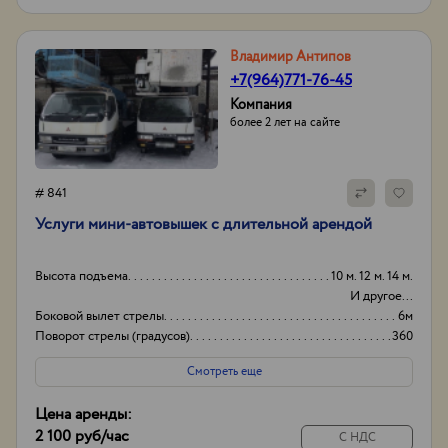
Владимир Антипов
+7(964)771-76-45
Компания
более 2 лет на сайте
# 841
Услуги мини-автовышек с длительной арендой
Высота подъема
10 м. 12 м. 14 м.
И другое...
Боковой вылет стрелы
6м
Поворот стрелы (градусов)
360
Грузоподьемность корзины:
200кг
Смотреть еще
Цена аренды:
2 100 руб
/час
С НДС