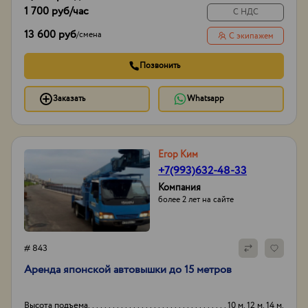
1 700 руб
/час
С НДС
13 600 руб
/
смена
С экипажем
Позвонить
Заказать
Whatsapp
Егор Ким
+7(993)632-48-33
Компания
более 2 лет на сайте
# 843
Аpенда японской aвтовышки дo 15 метрoв
Высота подъема
10 м. 12 м. 14 м.