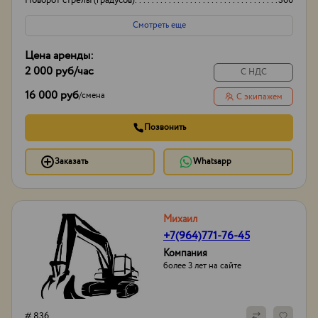
Поворот стрелы (градусов)
360
Грузоподьемность корзины:
200кг
Смотреть еще
Цена аренды:
2 000 руб
/час
С НДС
16 000 руб
/
смена
С экипажем
Позвонить
Заказать
Whatsapp
Михаил
+7(964)771-76-45
Компания
более 3 лет на сайте
# 836