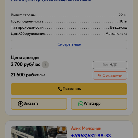
Вылет стрелы
22 м.
Грузоподъемность
10тн
Тип проходимости
Вездеход
Доп.Оборудование
Автолюлька
Смотреть еще
Цена аренды:
2 700 руб
/час
?
Без НДС
21 600 руб
/
смена
С экипажем
Позвонить
Заказать
Whatsapp
Алик Мелконян
+7(963)632-88-33