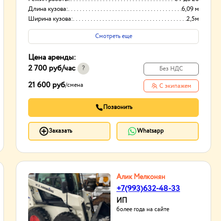
Длина кузова:
6,09 м
Ширина кузова:
2,5м
Смотреть еще
Цена аренды:
2 700 руб
/час
?
Без НДС
21 600 руб
/
смена
С экипажем
Позвонить
Заказать
Whatsapp
Алик Мелконян
+7(993)632-48-33
ИП
более года на сайте