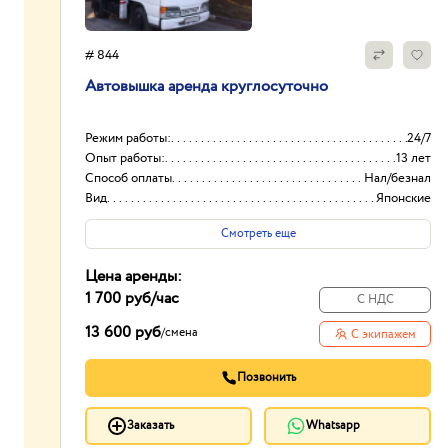
# 844
Автовышка аренда круглосуточно
Режим работы:
24/7
Опыт работы:
13 лет
Способ оплаты
Нал/безнал
Вид
Японские
Смотреть еще
Цена аренды:
1 700 руб
/час
С НДС
13 600 руб
/
смена
С экипажем
Позвонить
Заказать
Whatsapp