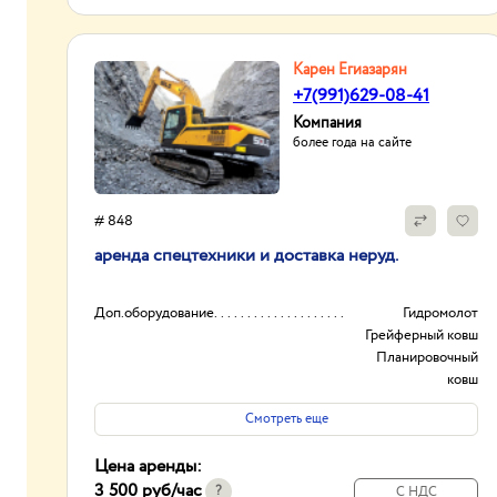
Карен Егиазарян
+7(991)629-08-41
Компания
более года на сайте
# 848
аренда спецтехники и доставка неруд.
Доп.оборудование
Гидромолот
Грейферный ковш
Планировочный
ковш
И другое...
Смотреть еще
Вид
Колесные
Гусеничные
Цена аренды:
Полноповоротные
3 500 руб
/час
И другое...
?
С НДС