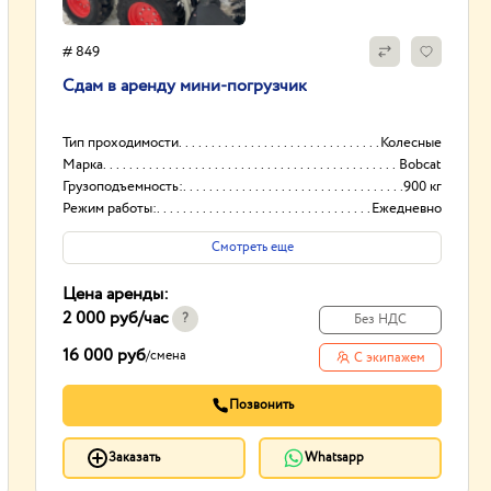
# 849
Сдам в аренду мини-погрузчик
Тип проходимости
Колесные
Марка
Bobcat
Грузоподъемность:
900 кг
Режим работы:
Ежедневно
Смотреть еще
Цена аренды:
2 000 руб
/час
?
Без НДС
16 000 руб
/
смена
С экипажем
Позвонить
Заказать
Whatsapp