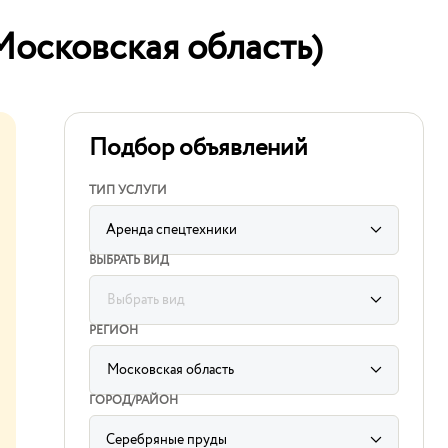
Московская область)
Подбор объявлений
ТИП УСЛУГИ
Аренда спецтехники
ВЫБРАТЬ ВИД
Выбрать вид
label
for
РЕГИОН
sorting
subcategory
input
Московская область
label
for
ГОРОД/РАЙОН
sorting
region
input
Серебряные пруды