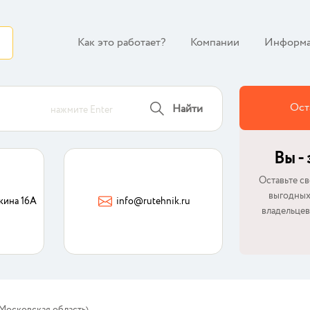
Как это работает?
Компании
Информа
Ост
Найти
нажмите Enter
Вы -
Оставьте св
выгодных
кина 16А
info@rutehnik.ru
владельцев