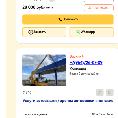
Способ оплаты
нал/без нал с ндс и
28 000 руб
/
смена
С экипажем
без
Опыт работы:
20лет
Позвонить
Заказать
Whatsapp
Василий
+7(964)726-07-09
Компания
более 2 лет на сайте
# 846
Услуги автовышки / аренда автовышки японские
Высота подъема
10 м. 12 м. 14 м.