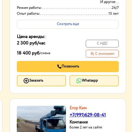
И другое...
Режим работы:
24/7
Опыт работы:
15 лет
Способ оплаты
Нал/безнал
Смотреть еще
Цена аренды:
2 300 руб
/час
С НДС
18 400 руб
/
смена
С экипажем
Позвонить
Заказать
Whatsapp
Егор Ким
+7(991)629-08-41
Компания
более 2 лет на сайте