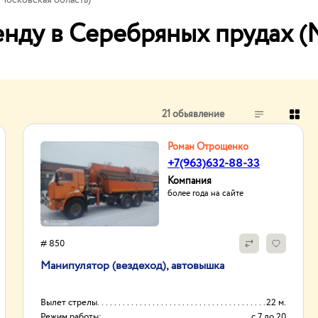
(Московская область)
енду в Серебряных прудах (
21 обьявление
Роман Отрощенко
+7(963)632-88-33
Компания
более года на сайте
# 850
Манипулятор (вездеход), автовышка
Вылет стрелы
22 м.
Режим работы:
с 7 до 20