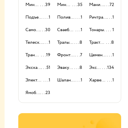
Мини-погрузчики
39
Мини-экскаваторы
35
Манипуляторы
72
Подъемники
1
Поливомоечные машины
1
Ричтраки
1
Самосвалы
30
Сваебойные машины
1
Тонары
1
Телескопические погрузчики
1
Тралы и низкорамные платформы
8
Тракторы
8
Траншеекопатели
19
Фронтальный погрузчик
7
Цементовозы
1
Экскаваторы-погрузчики
51
Эвакуаторы
8
Экскаваторы
134
Электропогрузчики
1
Шаланды
1
Харвестеры
1
Ямобуры
23