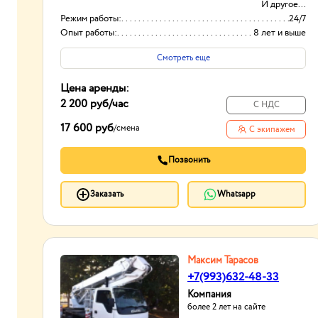
И другое...
Режим работы:
24/7
Опыт работы:
8 лет и выше
Способ оплаты
Наличные и
Смотреть еще
безналичный
Цена аренды:
2 200 руб
/час
С НДС
17 600 руб
/
смена
С экипажем
Позвонить
Заказать
Whatsapp
Максим Тарасов
+7(993)632-48-33
Компания
более 2 лет на сайте