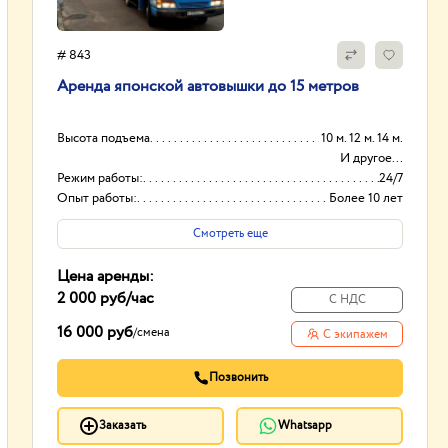
# 843
Аpенда японской aвтовышки дo 15 метрoв
Высота подъема
10 м. 12 м. 14 м.
И другое...
Режим работы:
24/7
Опыт работы:
Более 10 лет
Способ оплаты
Наличный,
Смотреть еще
безнaличный
Цена аренды:
2 000 руб
/час
С НДС
16 000 руб
/
смена
С экипажем
Позвонить
Заказать
Whatsapp