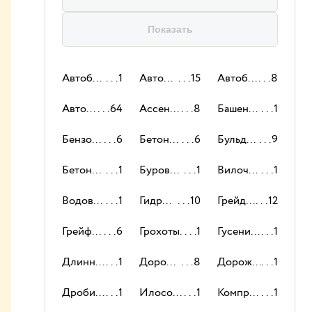
Показать
Автобетоносмесители
1
Автокраны
15
Автобетононасосы
8
Автовышки
64
Ассенизаторы
8
Башенные краны
1
Бензовозы
6
Бетоновозы
6
Бульдозеры
9
Бетоноукладчики
1
Буровые установки
1
Вилочные погрузчики
1
Водовозы
1
Гидромолоты
10
Грейдеры
12
Грейферы
6
Грохоты
1
Гусеничные краны
1
Длинномеры
1
Дорожные катки
8
Дорожные фрезы
1
Дробилки
1
Илососы
1
Компрессоры
1