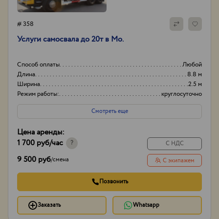
# 358
Услуги самосвала до 20т в Мо.
Способ оплаты
Любой
Длина
8.8 м
Ширина
2.5 м
Режим работы:
круглосуточно
Смотреть еще
Цена аренды:
1 700 руб
/час
?
С НДС
9 500 руб
/
смена
С экипажем
Позвонить
Заказать
Whatsapp