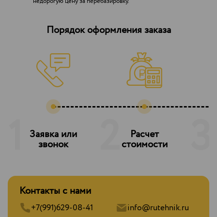
недорогую цену за перебазировку.
Порядок оформления заказа
1
2
3
Заявка или
Расчет
З
звонок
стоимости
Контакты с нами
+7(991)629-08-41
info@rutehnik.ru