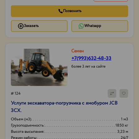
Позвонить
Заказать
Whatsapp
Семен
+7(993)632-48-33
более 3 лет на сайте
# 124
Услуги экскаватора-погрузчика с ямобуром JCB
3CX.
Объем (м3)
1 м3
Грузоподъемность:
1850 кг
Высота высыпания:
3,23 м
Режим работы:
24/7