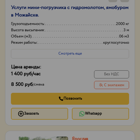
Услуги мини-погрузчика с гидромолотом, ямобуром
в Можайске.
Грузоподъемность:
2000 кг
Высота высыпания:
3 м
Объем (м3)
06 м3
Режим работы:
круглосуточно
Смотреть еще
Цена аренды:
1 400 руб
/час
Без НДС
8 500 руб
/
смена
С экипажем
Позвонить
Заказать
Whatsapp
Ярослав