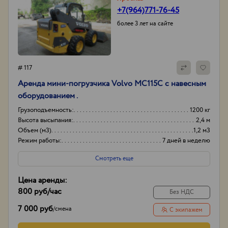
+7(964)771-76-45
более 3 лет на сайте
# 117
Аренда мини-погрузчика Volvo MC115C с навесным
оборудованием .
Грузоподъемность:
1200 кг
Высота высыпания:
2,4 м
Объем (м3)
1,2 м3
Режим работы:
7 дней в неделю
Смотреть еще
Цена аренды:
800 руб
/час
Без НДС
7 000 руб
/
смена
С экипажем