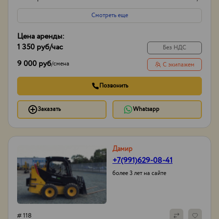
Смотреть еще
Цена аренды:
1 350 руб
/час
Без НДС
9 000 руб
/
смена
С экипажем
Позвонить
Заказать
Whatsapp
Дамир
+7(991)629-08-41
более 3 лет на сайте
# 118