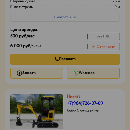
Ширина кузова:
2.2м
Вылет стрелы:
9 м
Смотреть еще
Цена аренды:
500 руб
/час
Без НДС
6 000 руб
/
смена
С экипажем
Позвонить
Заказать
Whatsapp
Никита
+7(964)726-07-09
более 3 лет на сайте