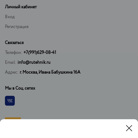
Личный кабинет
Вход
Регистрация
Связаться
Телефон:
+7(991)629-08-41
Email:
info@rutehnik.ru
Адрес:
г. Москва, Ивана Бабушкина 16А
Мы в Соц. сетях
Vkontakte