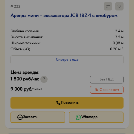
# 222
Аренда мини – экскаватора JCB 18Z-1 с ямобуром.
Глубина копания
2.4 м
Высота высыпания:
3.5 м
Ширина техники:
0.98 м
Объем (м3)
0.20 м 3
Смотреть еще
Цена аренды:
1 800 руб
/час
?
Без НДС
9 000 руб
/
смена
С экипажем
Позвонить
Заказать
Whatsapp