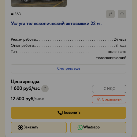
# 363
Услуга телескопический автовышки 22 м .
Режим работы:
24 часа
Опыт работы:
3 года
Тип
коленчато
телескопический
Тип корзины
Люлька
Смотреть еще
Цена аренды:
1 600 руб
/час
?
С НДС
12 500 руб
/
смена
С экипажем
Позвонить
Заказать
Whatsapp