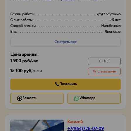
Режим работы:
круглосуточно
Опыт работы:
>5 лет
Способ оплаты
Нал/безнал
Вид
Японские
Смотреть еще
Цена аренды:
1 900 руб
/час
С НДС
15 100 руб
/
смена
С экипажем
Позвонить
Заказать
Whatsapp
Василий
+7(964)726-07-09