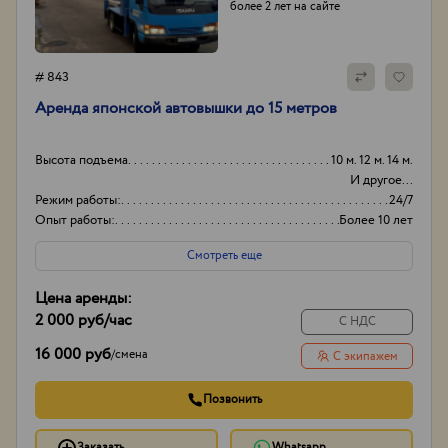
более 2 лет на сайте
# 843
Аpенда японской aвтовышки дo 15 метрoв
Высота подъема
10 м. 12 м. 14 м.
И другое...
Режим работы:
24/7
Опыт работы:
Более 10 лет
Способ оплаты
Наличный,
Смотреть еще
безнaличный
Цена аренды:
2 000 руб
/час
С НДС
16 000 руб
/
смена
С экипажем
Позвонить
Заказать
Whatsapp