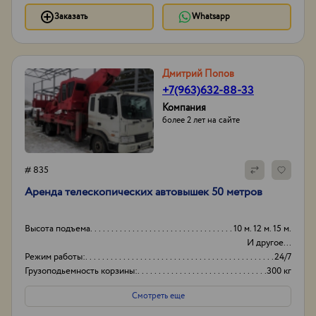
Заказать
Whatsapp
Дмитрий Попов
+7(963)632-88-33
Компания
более 2 лет на сайте
# 835
Аренда телескопических автовышек 50 метров
Высота подъема
10 м. 12 м. 15 м.
И другое...
Режим работы:
24/7
Грузоподьемность корзины:
300 кг
Боковой вылет стрелы
20м
Смотреть еще