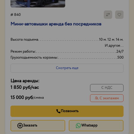
# 840
Мини-автовышки аренда без посредников
Высота подъема
10 м. 12 м. 14 м.
И другое...
Режим работы:
24/7
Грузоподьемность корзины:
500
Боковой вылет стрелы
8м
Смотреть еще
Цена аренды:
1 850 руб
/час
С НДС
15 000 руб
/
смена
С экипажем
Позвонить
Заказать
Whatsapp