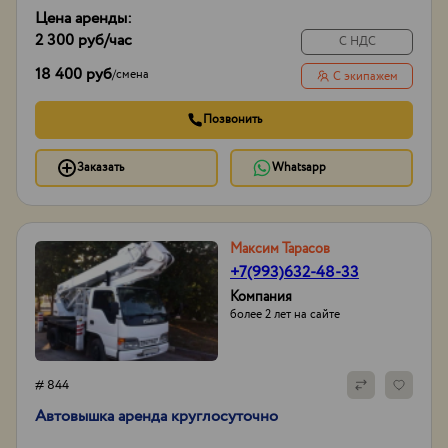
Цена аренды:
2 300 руб
/час
С НДС
18 400 руб
/
смена
С экипажем
Позвонить
Заказать
Whatsapp
Максим Тарасов
+7(993)632-48-33
Компания
более 2 лет на сайте
# 844
Автовышка аренда круглосуточно