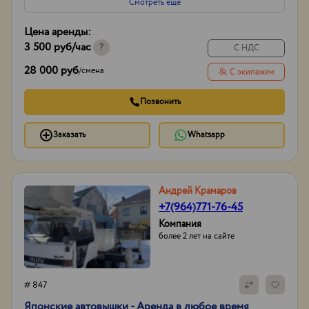
Смотреть еще
Вид
Колесные
Гусеничные
Цена аренды:
Полноповоротные
3 500 руб
/час
И другое...
?
С НДС
Способ оплаты
нал/без нал с ндс и
28 000 руб
/
смена
С экипажем
без
Опыт работы:
20лет
Позвонить
Заказать
Whatsapp
Андрей Крамаров
+7(964)771-76-45
Компания
более 2 лет на сайте
# 847
Японские автовышки - Аренда в любое время