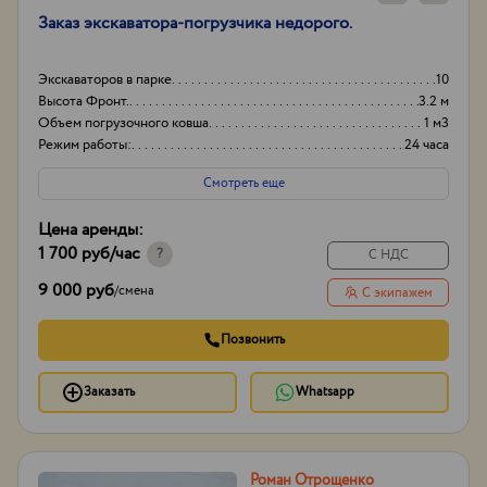
Заказ экскаватора-погрузчика недорого.
Экскаваторов в парке
10
Высота Фронт.
3.2 м
Объем погрузочного ковша
1 м3
Режим работы:
24 часа
Смотреть еще
Цена аренды:
1 700 руб
/час
?
С НДС
9 000 руб
/
смена
С экипажем
Позвонить
Заказать
Whatsapp
Роман Отрощенко