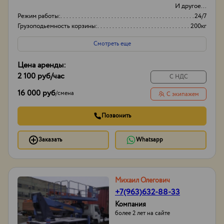
И другое...
Режим работы:
24/7
Грузоподьемность корзины:
200кг
Боковой вылет стрелы
6м
Смотреть еще
Цена аренды:
2 100 руб
/час
С НДС
16 000 руб
/
смена
С экипажем
Позвонить
Заказать
Whatsapp
Михаил Олегович
+7(963)632-88-33
Компания
более 2 лет на сайте