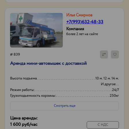
Илья Смирнов
+7(993)632-48-33
Компания
более 2 лет на сайте
# 839
Аренда мини-автовышек с доставкой
Высота подъема
10 м. 12 м. 14 м.
И другое...
Режим работы:
24/7
Грузоподьемность корзины:
250кг
Боковой вылет стрелы
8м
Смотреть еще
Цена аренды:
1 600 руб
/час
С НДС