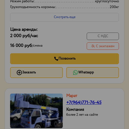
Режим работы:
круглосуточно
Грузоподьемность корзины:
200кг
Боковой вылет стрелы
6
Смотреть еще
Цена аренды:
2 000 руб
/час
С НДС
16 000 руб
/
смена
С экипажем
Позвонить
Заказать
Whatsapp
Марат
+7(964)771-76-45
Компания
более 2 лет на сайте