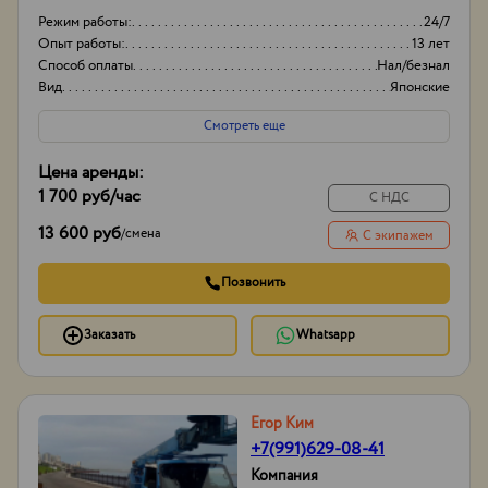
Режим работы:
24/7
Опыт работы:
13 лет
Способ оплаты
Нал/безнал
Вид
Японские
Смотреть еще
Цена аренды:
1 700 руб
/час
С НДС
13 600 руб
/
смена
С экипажем
Позвонить
Заказать
Whatsapp
Егор Ким
+7(991)629-08-41
Компания