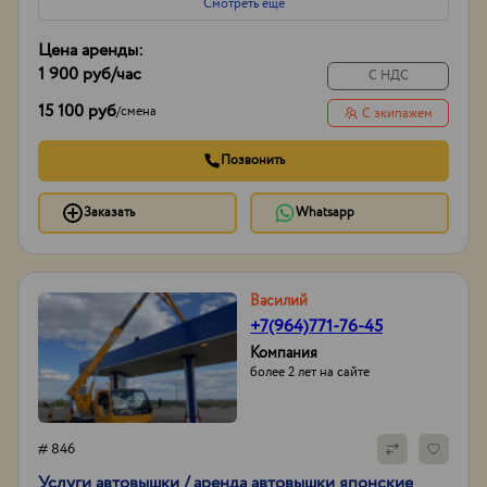
Смотреть еще
Цена аренды:
1 900 руб
/час
С НДС
15 100 руб
/
смена
С экипажем
Позвонить
Заказать
Whatsapp
Василий
+7(964)771-76-45
Компания
более 2 лет на сайте
# 846
Услуги автовышки / аренда автовышки японские