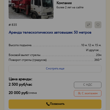
Компания
более 2 лет на сайте
# 835
Аренда телескопических автовышек 50 метров
Высота подъема
10 м. 12 м. 15 м.
И другое...
Боковой вылет стрелы
20м
Поворот стрелы (градусов)
360 °
Грузоподьемность корзины:
300 кг
Смотреть еще
Цена аренды:
2 500 руб
/час
С НДС
20 000 руб
/
смена
С экипажем
Позвонить