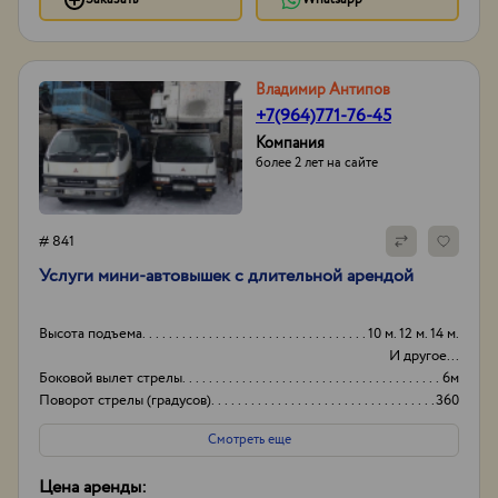
Владимир Антипов
+7(964)771-76-45
Компания
более 2 лет на сайте
# 841
Услуги мини-автовышек с длительной арендой
Высота подъема
10 м. 12 м. 14 м.
И другое...
Боковой вылет стрелы
6м
Поворот стрелы (градусов)
360
Грузоподьемность корзины:
200кг
Смотреть еще
Цена аренды: