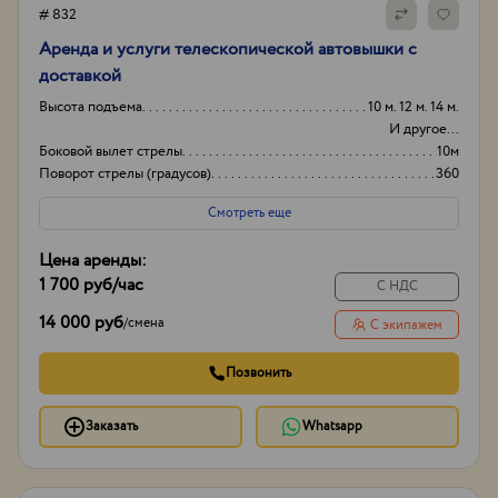
# 832
Аренда и услуги телескопической автовышки с
доставкой
Высота подъема
10 м. 12 м. 14 м.
И другое...
Боковой вылет стрелы
10м
Поворот стрелы (градусов)
360
Грузоподьемность корзины:
200кг
Смотреть еще
Цена аренды:
1 700 руб
/час
С НДС
14 000 руб
/
смена
С экипажем
Позвонить
Заказать
Whatsapp