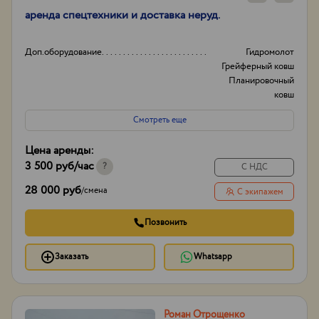
аренда спецтехники и доставка неруд.
Доп.оборудование
Гидромолот
Грейферный ковш
Планировочный
ковш
И другое...
Смотреть еще
Вид
Колесные
Гусеничные
Цена аренды:
Полноповоротные
3 500 руб
/час
И другое...
?
С НДС
Опыт работы:
20лет
28 000 руб
/
смена
С экипажем
Способ оплаты
нал/без нал с ндс и
без
Позвонить
Заказать
Whatsapp
Роман Отрощенко