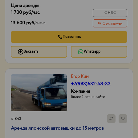
Цена аренды:
1 700 руб
/час
С НДС
13 600 руб
/
смена
С экипажем
Позвонить
Заказать
Whatsapp
Егор Ким
+7(993)632-48-33
Компания
более 2 лет на сайте
# 843
Аpенда японской aвтовышки дo 15 метрoв