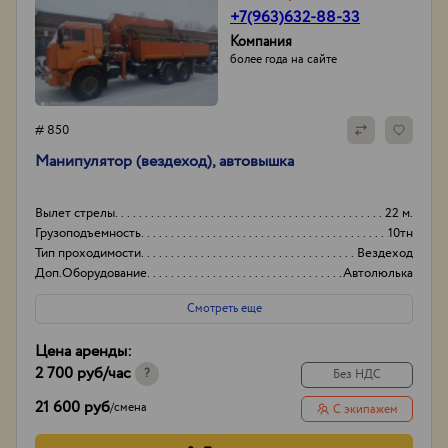
+7(963)632-88-33
Компания
более года на сайте
# 850
Манипулятор (вездеход), автовышка
Вылет стрелы
22 м.
Грузоподъемность
10тн
Тип проходимости
Вездеход
Доп.Оборудование
Автолюлька
Смотреть еще
Цена аренды:
2 700 руб
/час
?
Без НДС
21 600 руб
/
смена
С экипажем