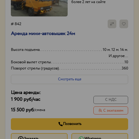
более 2 лет на сайте
# 842
Аренда мини-автовышек 24м
Высота подъема
10 м. 12 м. 14 м.
И другое...
Боковой вылет стрелы
10
Поворот стрелы (градусов)
360
Грузоподьемность корзины:
250
Смотреть еще
Цена аренды:
1 900 руб
/час
С НДС
15 500 руб
/
смена
С экипажем
Позвонить
Заказать
Whatsapp