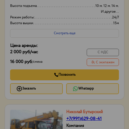
Высота подъема
10 м. 12 м. 14 м.
И другое...
Режим работы:
24/7
Высота вышки
15м
Вид
Японские
Смотреть еще
Цена аренды:
2 000 руб
/час
С НДС
16 000 руб
/
смена
С экипажем
Позвонить
Заказать
Whatsapp
Николай Бутырский
+7(991)629-08-41
Компания