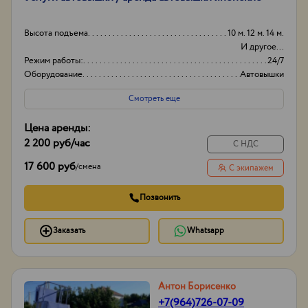
Высота подъема
10 м. 12 м. 14 м.
И другое...
Режим работы:
24/7
Оборудование
Автовышки
Вид
Японские
Смотреть еще
Цена аренды:
2 200 руб
/час
С НДС
17 600 руб
/
смена
С экипажем
Позвонить
Заказать
Whatsapp
Антон Борисенко
+7(964)726-07-09