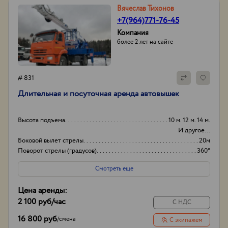
Вячеслав Тихонов
+7(964)771-76-45
Компания
более 2 лет на сайте
# 831
Длительная и посуточная аренда автовышек
Высота подъема
10 м. 12 м. 14 м.
И другое...
Боковой вылет стрелы
20м
Поворот стрелы (градусов)
360°
Грузоподьемность корзины:
300кг
Смотреть еще
Цена аренды:
2 100 руб
/час
С НДС
16 800 руб
/
смена
С экипажем