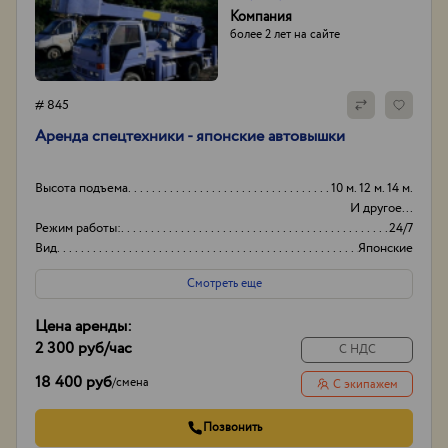
Компания
более 2 лет на сайте
# 845
Аренда спецтехники - японские автовышки
Высота подъема
10 м. 12 м. 14 м.
И другое...
Режим работы:
24/7
Вид
Японские
Способ оплаты
Нал/безнал
Смотреть еще
Цена аренды:
2 300 руб
/час
С НДС
18 400 руб
/
смена
С экипажем
Позвонить