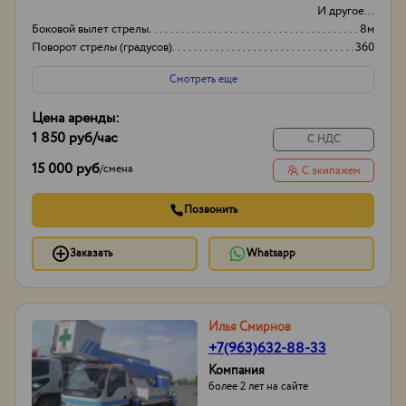
И другое...
Боковой вылет стрелы
8м
Поворот стрелы (градусов)
360
Грузоподьемность корзины:
500
Смотреть еще
Цена аренды:
1 850 руб
/час
С НДС
15 000 руб
/
смена
С экипажем
Позвонить
Заказать
Whatsapp
Илья Смирнов
+7(963)632-88-33
Компания
более 2 лет на сайте