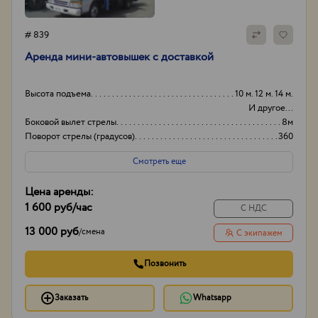
# 839
Аренда мини-автовышек с доставкой
Высота подъема
10 м. 12 м. 14 м.
И другое...
Боковой вылет стрелы
8м
Поворот стрелы (градусов)
360
Грузоподьемность корзины:
250кг
Смотреть еще
Цена аренды:
1 600 руб
/час
С НДС
13 000 руб
/
смена
С экипажем
Позвонить
Заказать
Whatsapp