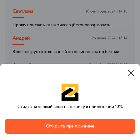
Светлана
16 сентября. 2024 | 14:10
Прошу прислать кп на миксер (бетоновоз) . возить...
Андрей
26 июня. 2024 | 16:14
Вывезти грунт котлованный по оссиг,оплата по без.нал...
Алексей
3 октября. 2023 | 18:49
Прокапать траншею и выкопать под колодезное кольцо
яму
Скидка на первый заказ на технику в приложении 10%
Все заказы
Открыть приложение
Наши преимущества