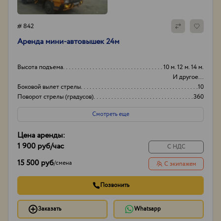
# 842
Аренда мини-автовышек 24м
Высота подъема
10 м. 12 м. 14 м.
И другое...
Боковой вылет стрелы
10
Поворот стрелы (градусов)
360
Грузоподьемность корзины:
250
Смотреть еще
Цена аренды:
1 900 руб
/час
С НДС
15 500 руб
/
смена
С экипажем
Позвонить
Заказать
Whatsapp