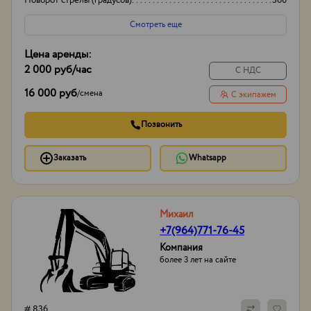
Поворот стрелы (градусов)
360
Грузоподьемность корзины:
200кг
Смотреть еще
Цена аренды:
2 000 руб
/час
С НДС
16 000 руб
/
смена
С экипажем
Позвонить
Заказать
Whatsapp
Михаил
+7(964)771-76-45
Компания
более 3 лет на сайте
# 836