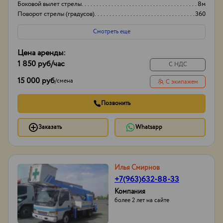
Боковой вылет стрелы
8м
Поворот стрелы (градусов)
360
Грузоподьемность корзины:
500
Смотреть еще
Цена аренды:
1 850 руб
/час
С НДС
15 000 руб
/
смена
С экипажем
Позвонить
Заказать
Whatsapp
Илья Смирнов
+7(963)632-88-33
Компания
более 2 лет на сайте