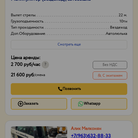
Вылет стрелы
22 м.
Грузоподъемность
10тн
Тип проходимости
Вездеход
Доп.Оборудование
Автолюлька
Смотреть еще
Цена аренды:
2 700 руб
/час
?
Без НДС
21 600 руб
/
смена
С экипажем
Позвонить
Заказать
Whatsapp
Алик Мелконян
+7(963)632-88-33