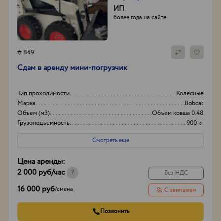
ИП
более года на сайте
# 849
Сдам в аренду мини-погрузчик
Тип проходимости
Колесные
Марка
Bobcat
Объем (м3)
Объем ковша 0.48
Грузоподъемность:
900 кг
Смотреть еще
Цена аренды:
2 000 руб
/час
?
Без НДС
16 000 руб
/
смена
С экипажем
Позвонить