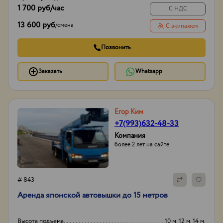
1 700 руб
/час
С НДС
13 600 руб
/
смена
С экипажем
Позвонить
Заказать
Whatsapp
Егор Ким
+7(993)632-48-33
Компания
более 2 лет на сайте
# 843
Аpенда японской aвтовышки дo 15 метрoв
Высота подъема
10 м. 12 м. 14 м.