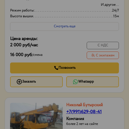
И другое...
Режим работы:
24/7
Высота вышки
15м
Вид
Японские
Смотреть еще
Цена аренды:
2 000 руб
/час
С НДС
16 000 руб
/
смена
С экипажем
Позвонить
Заказать
Whatsapp
Николай Бутырский
+7(991)629-08-41
Компания
более 2 лет на сайте