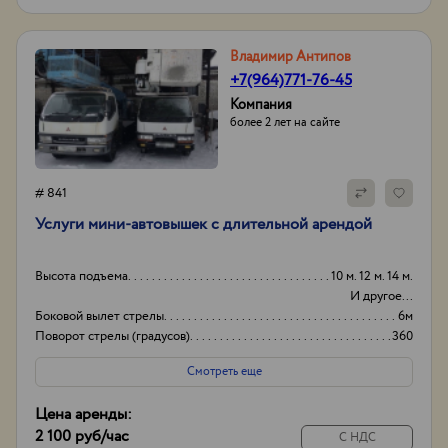
Владимир Антипов
+7(964)771-76-45
Компания
более 2 лет на сайте
# 841
Услуги мини-автовышек с длительной арендой
Высота подъема
10 м. 12 м. 14 м.
И другое...
Боковой вылет стрелы
6м
Поворот стрелы (градусов)
360
Грузоподьемность корзины:
200кг
Смотреть еще
Цена аренды:
2 100 руб
/час
С НДС