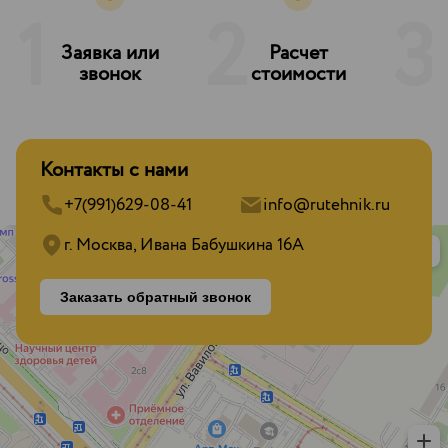
1
2
3
Заявка или
Расчет
З
звонок
стоимости
Контакты с нами
+7(991)629-08-41
info@rutehnik.ru
г. Москва, Ивана Бабушкина 16А
Заказать обратный звонок