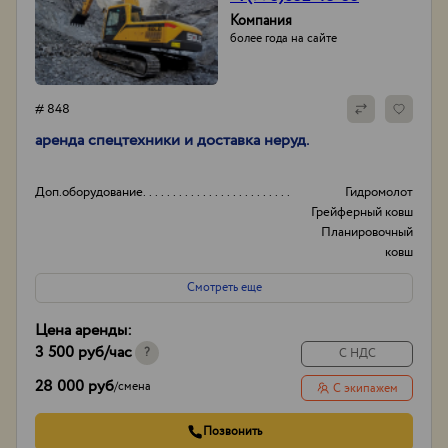
Компания
более года на сайте
# 848
аренда спецтехники и доставка неруд.
Доп.оборудование
Гидромолот
Грейферный ковш
Планировочный
ковш
И другое...
Смотреть еще
Вид
Колесные
Гусеничные
Цена аренды:
Полноповоротные
3 500 руб
/час
И другое...
?
С НДС
Опыт работы:
20лет
28 000 руб
/
смена
С экипажем
Способ оплаты
нал/без нал с ндс и
без
Позвонить