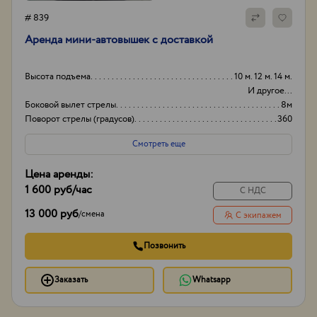
# 839
Аренда мини-автовышек с доставкой
Высота подъема
10 м. 12 м. 14 м.
И другое...
Боковой вылет стрелы
8м
Поворот стрелы (градусов)
360
Грузоподьемность корзины:
250кг
Смотреть еще
Цена аренды:
1 600 руб
/час
С НДС
13 000 руб
/
смена
С экипажем
Позвонить
Заказать
Whatsapp