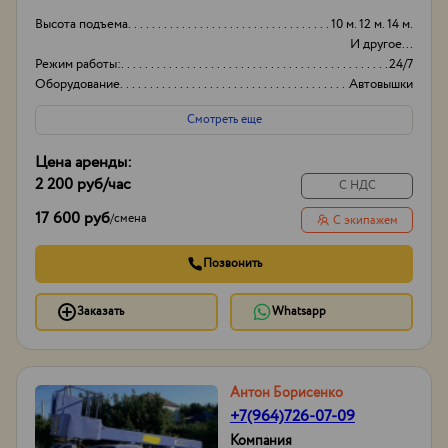
Высота подъема
10 м. 12 м. 14 м.
И другое...
Режим работы:
24/7
Оборудование
Автовышки
Вид
Японские
Смотреть еще
Цена аренды:
2 200 руб
/час
С НДС
17 600 руб
/
смена
С экипажем
Позвонить
Заказать
Whatsapp
Антон Борисенко
+7(964)726-07-09
Компания