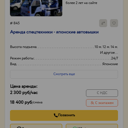
более 2 лет на сайте
# 845
Аренда спецтехники - японские автовышки
Высота подъема
10 м. 12 м. 14 м.
И другое...
Режим работы:
24/7
Вид
Японские
Способ оплаты
Нал/безнал
Смотреть еще
Цена аренды:
2 300 руб
/час
С НДС
18 400 руб
/
смена
С экипажем
Позвонить