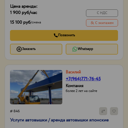
Цена аренды:
1 900 руб
/час
С НДС
15 100 руб
/
смена
С экипажем
Позвонить
Заказать
Whatsapp
Василий
+7(964)771-76-45
Компания
более 2 лет на сайте
# 846
Услуги автовышки / аренда автовышки японские