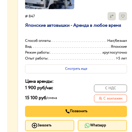
# 847
Японские автовышки - Аренда в любое время
Способ оплаты
Нал/безнал
Вид
Японские
Режим работы:
круглосуточно
Опыт работы:
>5 лет
Смотреть еще
Цена аренды:
1 900 руб
/час
С НДС
15 100 руб
/
смена
С экипажем
Позвонить
Заказать
Whatsapp