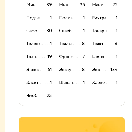
Мини-погрузчики
39
Мини-экскаваторы
35
Манипуляторы
72
Подъемники
1
Поливомоечные машины
1
Ричтраки
1
Самосвалы
30
Сваебойные машины
1
Тонары
1
Телескопические погрузчики
1
Тралы и низкорамные платформы
8
Тракторы
8
Траншеекопатели
19
Фронтальный погрузчик
7
Цементовозы
1
Экскаваторы-погрузчики
51
Эвакуаторы
8
Экскаваторы
134
Электропогрузчики
1
Шаланды
1
Харвестеры
1
Ямобуры
23