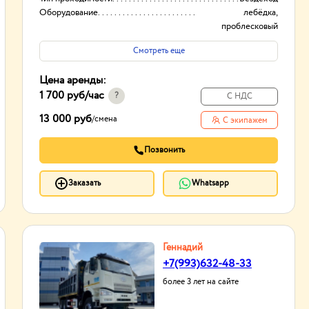
Оборудование
лебёдка,
проблесковый
маячок.
Смотреть еще
Высота вышки
45 м
Цена аренды:
1 700 руб
/час
?
С НДС
13 000 руб
/
смена
С экипажем
Позвонить
Заказать
Whatsapp
Геннадий
+7(993)632-48-33
более 3 лет на сайте