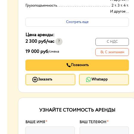
Грузоподъемность
2 т. 3 т. 4 т.
И другое...
Ширина кузова:
2.5 м.
Смотреть еще
Длина кузова:
3-10 метров
Цена аренды:
2 300 руб
/час
?
С НДС
19 000 руб
/
смена
С экипажем
Позвонить
Заказать
Whatsapp
УЗНАЙТЕ СТОИМОСТЬ АРЕНДЫ
ВАШЕ ИМЯ
*
ВАШ ТЕЛЕФОН
*