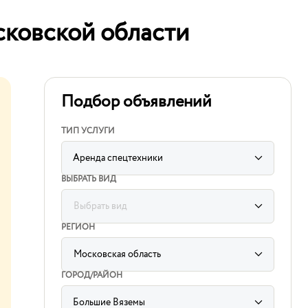
сковской области
Подбор объявлений
ТИП УСЛУГИ
Аренда спецтехники
ВЫБРАТЬ ВИД
Выбрать вид
label
for
РЕГИОН
sorting
subcategory
input
Московская область
label
for
ГОРОД/РАЙОН
sorting
region
input
Большие Вяземы