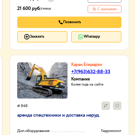
21 600 руб
/
смена
С экипажем
Позвонить
Заказать
Whatsapp
Карен Егиазарян
+7(963)632-88-33
Компания
более года на сайте
# 848
аренда спецтехники и доставка неруд.
Доп.оборудование
Гидромолот