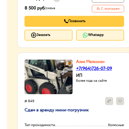
8 500 руб
/
смена
С экипажем
Позвонить
Заказать
Whatsapp
Алик Мелконян
+7(964)726-07-09
ИП
более года на сайте
# 849
Сдам в аренду мини-погрузчик
Тип проходимости
Колесные