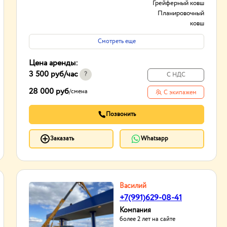
Грейферный ковш
Планировочный
ковш
И другое...
Смотреть еще
Вид
Колесные
Гусеничные
Цена аренды:
Полноповоротные
3 500 руб
/час
И другое...
?
С НДС
Режим работы:
24
28 000 руб
/
смена
С экипажем
Опыт работы:
20лет
Позвонить
Заказать
Whatsapp
Василий
+7(991)629-08-41
Компания
более 2 лет на сайте