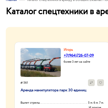
Главная
Каталог спецтехники в аренду в Больших Вяземах Мо
Каталог спецтехники в ар
Игорь
+7(964)726-07-09
более 3 лет на сайте
# 561
Аренда манипулятора парк 30 единиц
Вылет стрелы
5 м. 6 м. 7 м.
И другое...