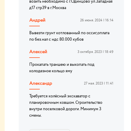
возить необходимо с г.Одинцово ул.Западная
д17 стр39 в г.Москва
Андрей
26 июня. 2024 | 16:14
Вывезти грунт котлованный по оссиг,оплата
по без.нал с ндс 80.000 кубов
Алексей
3 октября. 2023 | 18:49
Прокапать траншею и выкопать под
колодезное кольцо яму
Александр
27 мая. 2023 | 11:41
Требуется колёсный экскаватор с
планировочным ковшом. Строительство
внутри поселковой дороги. Минимум 3
смены.