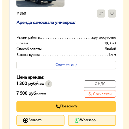
# 360
Аренда самосвала универсал
Режим работы:
круглосуточно
Объем
19,3 м3
Способ оплаты
Любой
Высота кузова
1.4 м
Смотреть еще
Цена аренды:
1 300 руб
/час
?
С НДС
7 500 руб
/
смена
С экипажем
Позвонить
Заказать
Whatsapp