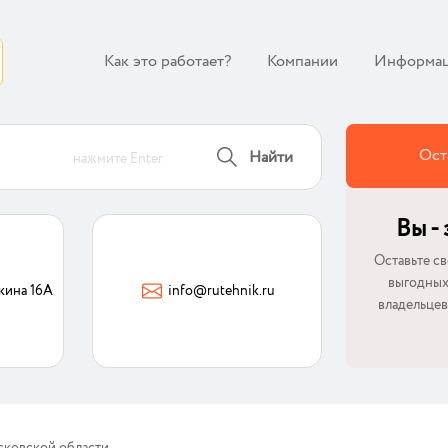
Как это работает?
Компании
Информа
Ост
Найти
нажмите Enter
Вы -
Оставьте св
выгодных
кина 16А
info@rutehnik.ru
владельцев