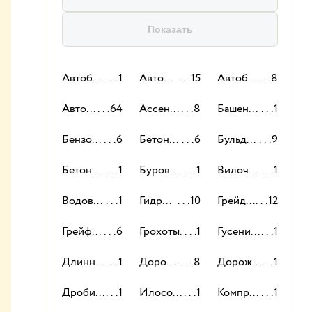
Показать
Автобетоносмесители
1
Автокраны
15
Автобетононасосы
8
Автовышки
64
Ассенизаторы
8
Башенные краны
1
Бензовозы
6
Бетоновозы
6
Бульдозеры
9
Бетоноукладчики
1
Буровые установки
1
Вилочные погрузчики
1
Водовозы
1
Гидромолоты
10
Грейдеры
12
Грейферы
6
Грохоты
1
Гусеничные краны
1
Длинномеры
1
Дорожные катки
8
Дорожные фрезы
1
Дробилки
1
Илососы
1
Компрессоры
1