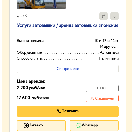
# 846
Услуги автовышки / аренда автовышки японские
Высота подъема
10 м. 12 м. 14 м.
И другое...
Оборудование
Автовышки
Способ оплаты
Наличные и
безналичный
Смотреть еще
Вид
Японские
Цена аренды:
2 200 руб
/час
С НДС
17 600 руб
/
смена
С экипажем
Позвонить
Заказать
Whatsapp