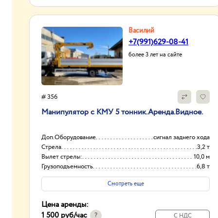
Василий
+7(991)629-08-41
более 3 лет на сайте
# 356
Манипулятор с КМУ 5 тонник.Аренда.Видное.
Доп.Оборудование
сигнал заднего хода
Стрела
3,2 т
Вылет стрелы:
10,0 м
Грузоподъемность
6,8 т
Смотреть еще
Цена аренды:
1 500 руб
/час
?
С НДС