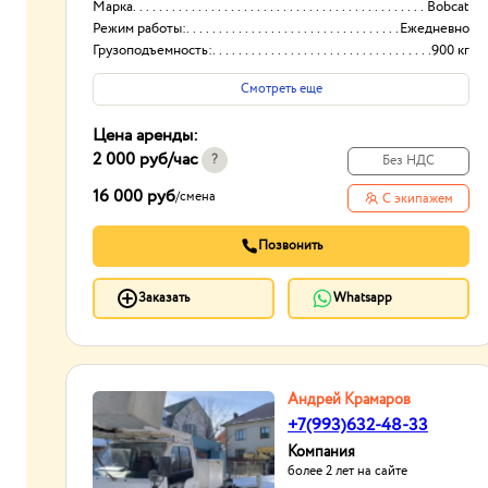
Марка
Bobcat
Режим работы:
Ежедневно
Грузоподъемность:
900 кг
Смотреть еще
Цена аренды:
2 000 руб
/час
?
Без НДС
16 000 руб
/
смена
С экипажем
Позвонить
Заказать
Whatsapp
Андрей Крамаров
+7(993)632-48-33
Компания
более 2 лет на сайте