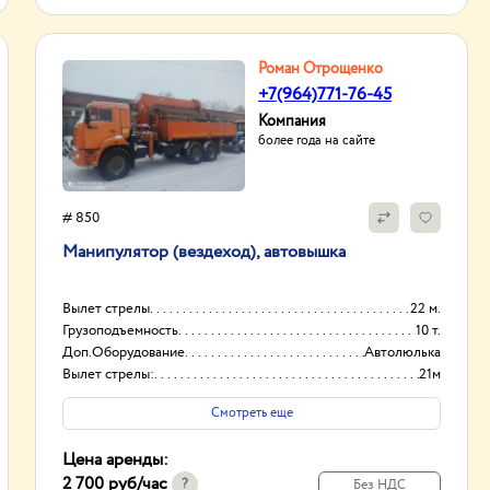
Роман Отрощенко
+7(964)771-76-45
Компания
более года на сайте
# 850
Манипулятор (вездеход), автовышка
Вылет стрелы
22 м.
Грузоподъемность
10 т.
Доп.Оборудование
Автолюлька
Вылет стрелы:
21м
Смотреть еще
Цена аренды:
2 700 руб
/час
?
Без НДС