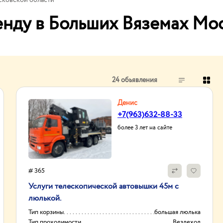
сковской области
енду в Больших Вяземах Мо
24 обьявления
Денис
+7(963)632-88-33
более 3 лет на сайте
# 365
Услуги телескопической автовышки 45м с
люлькой.
Тип корзины
большая люлька
Тип проходимости
Вездеход