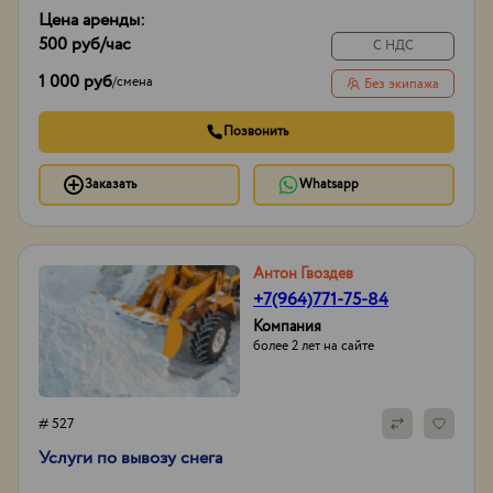
Цена аренды:
500 руб
/час
С НДС
1 000 руб
/
смена
Без экипажа
Позвонить
Заказать
Whatsapp
Антон Гвоздев
+7(964)771-75-84
Компания
более 2 лет на сайте
# 527
Услуги по вывозу снега