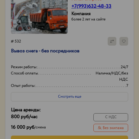
+7(993)632-48-33
Компания
более 2 лет на сайте
# 532
Вывоз снега - без посредников
Режим работы:
24/7
Способ оплаты
Наличка/НДС/без
НДС
Опыт работы:
7
Объем
20-35
Смотреть еще
Цена аренды:
800 руб
/час
С НДС
16 000 руб
/
смена
Без экипажа