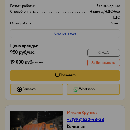
Режим работы:
Без выходных
Способ оплаты
Наличка/НДС/без
НДС
Опыт работы:
5 лет
Объем
20-30
Смотреть еще
Цена аренды:
950 руб
/час
С НДС
19 000 руб
/
смена
Без экипажа
Позвонить
Заказать
Whatsapp
Михаил Крупнов
+7(993)632-48-33
Компания