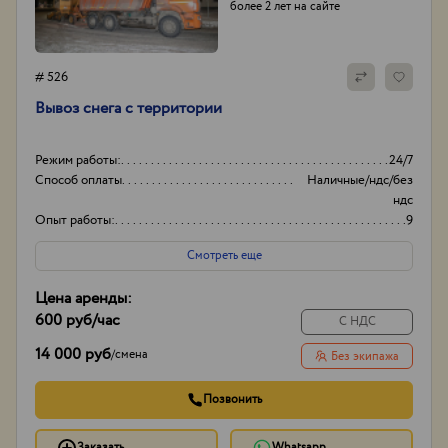
более 2 лет на сайте
# 526
Вывоз снега с территории
Режим работы:
24/7
Способ оплаты
Наличные/ндс/без
ндс
Опыт работы:
9
Объем
20-35
Смотреть еще
Цена аренды:
600 руб
/час
С НДС
14 000 руб
/
смена
Без экипажа
Позвонить
Заказать
Whatsapp