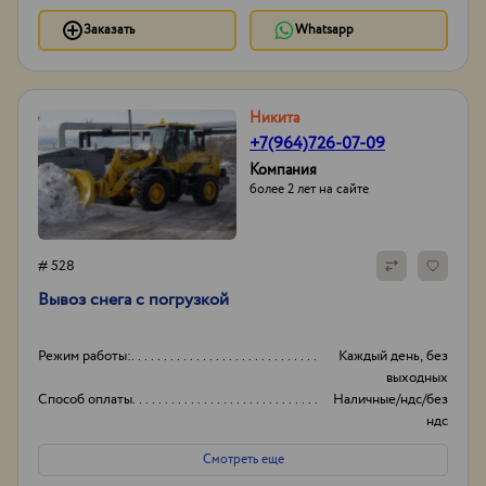
Заказать
Whatsapp
Никита
+7(964)726-07-09
Компания
более 2 лет на сайте
# 528
Вывоз снега с погрузкой
Режим работы:
Каждый день, без
выходных
Способ оплаты
Наличные/ндс/без
ндс
Опыт работы:
12
Смотреть еще
Объем
20-35