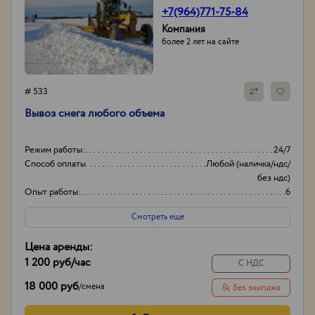
+7(964)771-75-84
Компания
более 2 лет на сайте
# 533
Вывоз снега любого объема
Режим работы:
24/7
Способ оплаты
Любой (наличка/ндс/
без ндс)
Опыт работы:
6
Объем
20-30
Смотреть еще
Цена аренды:
1 200 руб
/час
С НДС
18 000 руб
/
смена
Без экипажа