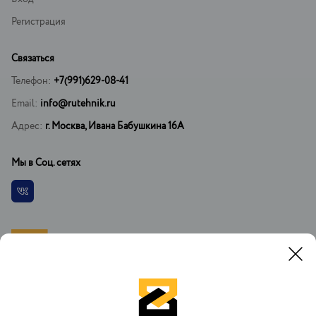
Регистрация
Связаться
Телефон:
+7(991)629-08-41
Email:
info@rutehnik.ru
Адрес:
г. Москва, Ивана Бабушкина 16А
Мы в Соц. сетях
Vkontakte
При копировании материалов установка ссылки на официальный
сайт РусТехника.ру обязательна. При регистрации на сайте вы