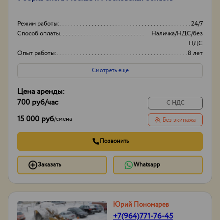
Режим работы:
24/7
Способ оплаты
Наличка/НДС/без
НДС
Опыт работы:
8 лет
Объем
20-30
Смотреть еще
Цена аренды:
700 руб
/час
С НДС
15 000 руб
/
смена
Без экипажа
Позвонить
Заказать
Whatsapp
Юрий Пономарев
+7(964)771-76-45