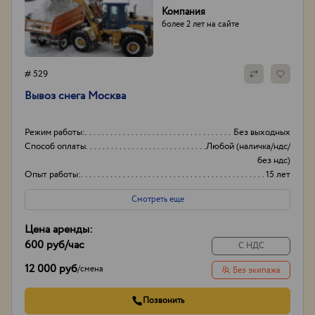
Компания
более 2 лет на сайте
# 529
Вывоз снега Москва
Режим работы:
Без выходных
Способ оплаты
Любой (наличка/ндс/
без ндс)
Опыт работы:
15 лет
Объем
20-30
Смотреть еще
Цена аренды:
600 руб
/час
С НДС
12 000 руб
/
смена
Без экипажа
Позвонить