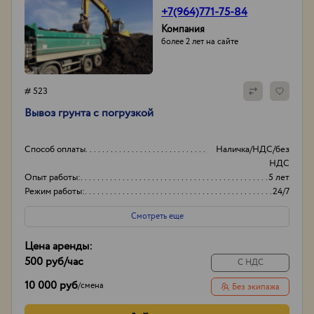
+7(964)771-75-84
Компания
более 2 лет на сайте
# 523
Вывоз грунта с погрузкой
Способ оплаты
Наличка/НДС/без
НДС
Опыт работы:
5 лет
Режим работы:
24/7
Объем
20-35
Смотреть еще
Цена аренды:
500 руб
/час
С НДС
10 000 руб
/
смена
Без экипажа