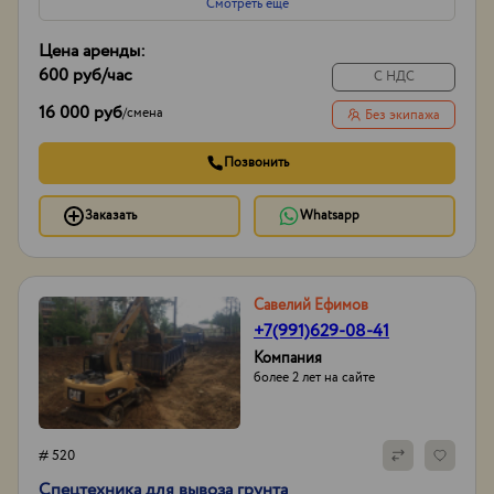
Смотреть еще
Объем
20-30
Цена аренды:
600 руб
/час
С НДС
16 000 руб
/
смена
Без экипажа
Позвонить
Заказать
Whatsapp
Савелий Ефимов
+7(991)629-08-41
Компания
более 2 лет на сайте
# 520
Спецтехника для вывоза грунта