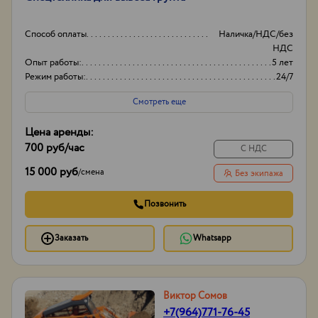
Способ оплаты
Наличка/НДС/без
НДС
Опыт работы:
5 лет
Режим работы:
24/7
Объем
20-30
Смотреть еще
Цена аренды:
700 руб
/час
С НДС
15 000 руб
/
смена
Без экипажа
Позвонить
Заказать
Whatsapp
Виктор Сомов
+7(964)771-76-45