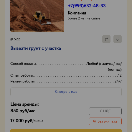
+7(993)632-48-33
Компания
более 2 лет на сайте
# 522
Вывезти грунт с участка
Способ оплаты
Любой (наличка/ндс/
без ндс)
Опыт работы:
12
Режим работы:
24/7
Объем
20-35
Смотреть еще
Цена аренды:
850 руб
/час
С НДС
17 000 руб
/
смена
Без экипажа