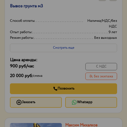
Вывоз грунта м3
Способ оплаты
Наличка/НДС/без
НДС
Опыт работы:
9 лет
Режим работы:
Без выходных
Объем
20-30
Смотреть еще
Цена аренды:
900 руб
/час
С НДС
20 000 руб
/
смена
Без экипажа
Позвонить
Заказать
Whatsapp
Максим Михалков