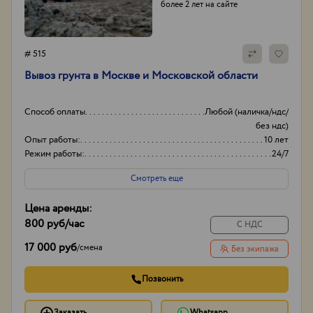
более 2 лет на сайте
# 515
Вывоз грунта в Москве и Московской области
Способ оплаты
Любой (наличка/ндс/
без ндс)
Опыт работы:
10 лет
Режим работы:
24/7
Объем
20-30
Смотреть еще
Цена аренды:
800 руб
/час
С НДС
17 000 руб
/
смена
Без экипажа
Позвонить
Заказать
Whatsapp