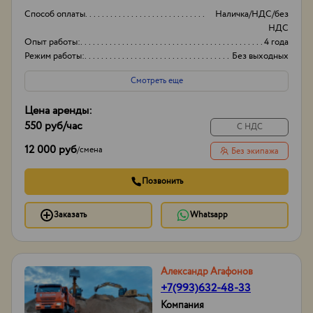
Способ оплаты
Наличка/НДС/без
НДС
Опыт работы:
4 года
Режим работы:
Без выходных
Объем
20-35
Смотреть еще
Цена аренды:
550 руб
/час
С НДС
12 000 руб
/
смена
Без экипажа
Позвонить
Заказать
Whatsapp
Александр Агафонов
+7(993)632-48-33
Компания