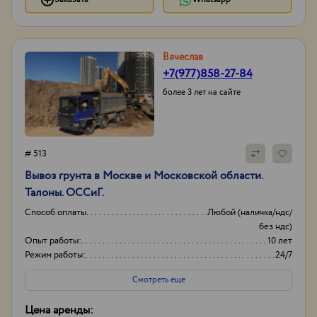
Вячеслав
+7(977)858-27-84
более 3 лет на сайте
# 513
Вывоз грунта в Москве и Московской области.
Талоны. ОССиГ.
Способ оплаты
Любой (наличка/ндс/
без ндс)
Опыт работы:
10 лет
Режим работы:
24/7
Объем
20-30 кубов
Смотреть еще
Цена аренды: