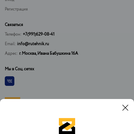
Регистрация
Связаться
Телефон:
+7(991)629-08-41
Email:
info@rutehnik.ru
Адрес:
г. Москва, Ивана Бабушкина 16А
Мы в Соц. сетях
Vkontakte
При копировании материалов установка ссылки на официальный
сайт РусТехника.ру обязательна. При регистрации на сайте вы