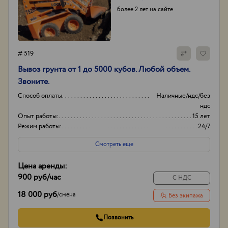
более 2 лет на сайте
# 519
Вывоз грунта от 1 до 5000 кубов. Любой объем.
Звоните.
Способ оплаты
Наличные/ндс/без
ндс
Опыт работы:
15 лет
Режим работы:
24/7
Объем
20-35
Смотреть еще
Цена аренды:
900 руб
/час
С НДС
18 000 руб
/
смена
Без экипажа
Позвонить