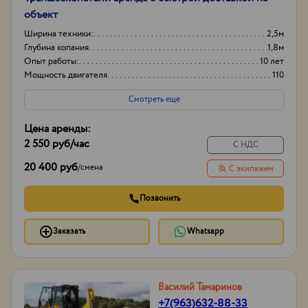
объект
Ширина техники:
2,5м
Глубина копания
1,8м
Опыт работы:
10 лет
Мощность двигателя
110
Смотреть еще
Цена аренды:
2 550 руб
/час
С НДС
20 400 руб
/
смена
С экипажем
Позвонить
Заказать
Whatsapp
Василий Тамаринов
+7(963)632-88-33