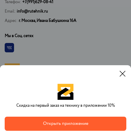
Телефон:
+7(991)629-08-41
Email:
info@rutehnik.ru
Адрес:
г. Москва, Ивана Бабушкина 16А
Мы в Соц. сетях
Vkontakte
При копировании материалов установка ссылки на официальный
сайт РусТехника.ру обязательна. При регистрации на сайте вы
соглашаетесь с договором оферты об оказании платных услуг.
Скидка на первый заказ на технику в приложении 10%
Открыть приложение
2007-2026 © RuTehnik