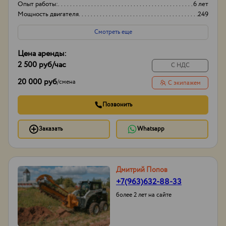
Опыт работы:
6 лет
Мощность двигателя
249
Смотреть еще
Цена аренды:
2 500 руб
/час
С НДС
20 000 руб
/
смена
С экипажем
Позвонить
Заказать
Whatsapp
Дмитрий Попов
+7(963)632-88-33
более 2 лет на сайте