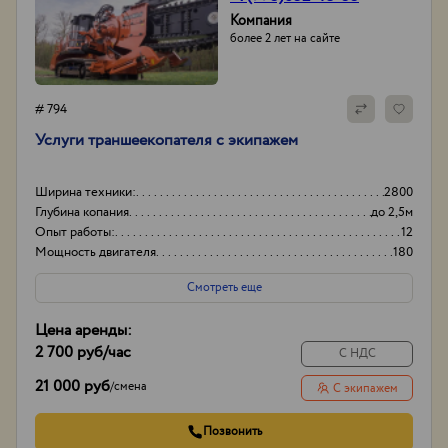
Компания
более 2 лет на сайте
# 794
Услуги траншеекопателя с экипажем
Ширина техники:
2800
Глубина копания
до 2,5м
Опыт работы:
12
Мощность двигателя
180
Смотреть еще
Цена аренды:
2 700 руб
/час
С НДС
21 000 руб
/
смена
С экипажем
Позвонить