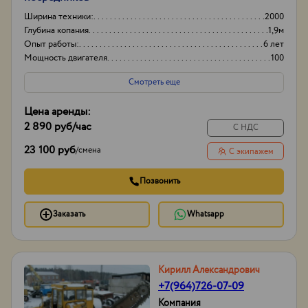
Ширина техники:
2000
Глубина копания
1,9м
Опыт работы:
6 лет
Мощность двигателя
100
Смотреть еще
Цена аренды:
2 890 руб
/час
С НДС
23 100 руб
/
смена
С экипажем
Позвонить
Заказать
Whatsapp
Кирилл Александрович
+7(964)726-07-09
Компания