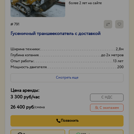
более 2 лет на сайте
# 791
Гусеничный траншеекопатель с доставкой
Ширина техники:
2,8м
Глубина копания
до 2х метров
Опыт работы:
13 лет
Мощность двигателя
200
Смотреть еще
Цена аренды:
3 300 руб
/час
С НДС
26 400 руб
/
смена
С экипажем
Позвонить