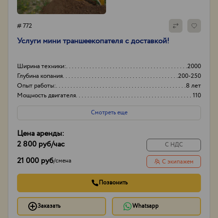
# 772
Услуги мини траншеекопателя с доставкой!
Ширина техники:
2000
Глубина копания
200-250
Опыт работы:
8 лет
Мощность двигателя
110
Смотреть еще
Цена аренды:
2 800 руб
/час
С НДС
21 000 руб
/
смена
С экипажем
Позвонить
Заказать
Whatsapp