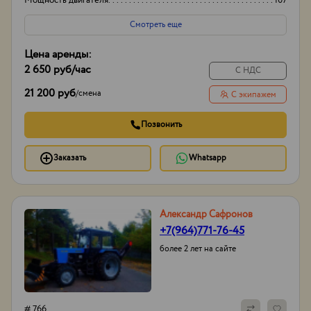
Мощность двигателя
107
Смотреть еще
Цена аренды:
2 650 руб
/час
С НДС
21 200 руб
/
смена
С экипажем
Позвонить
Заказать
Whatsapp
Александр Сафронов
+7(964)771-76-45
более 2 лет на сайте
# 766