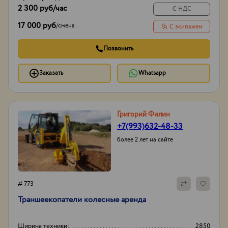
2 300 руб
/час
С НДС
17 000 руб
/
смена
С экипажем
Позвонить
Заказать
Whatsapp
Григорий Филин
+7(993)632-48-33
более 2 лет на сайте
# 773
Траншеекопатели колесные аренда
Ширина техники:
2850