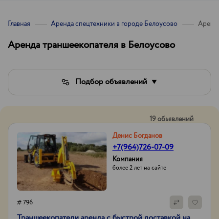
Главная
Аренда спецтехники в городе Белоусово
Аренда
Аренда траншеекопателя в Белоусово
Подбор объявлений
19 обьявлений
Денис Богданов
+7(964)726-07-09
Компания
более 2 лет на сайте
# 796
Траншеекопатели аренда с быстрой доставкой на