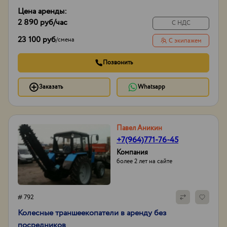
Цена аренды:
2 890 руб
/час
С НДС
23 100 руб
/
смена
С экипажем
Позвонить
Заказать
Whatsapp
Павел Аникин
+7(964)771-76-45
Компания
более 2 лет на сайте
# 792
Колесные траншеекопатели в аренду без
посредников