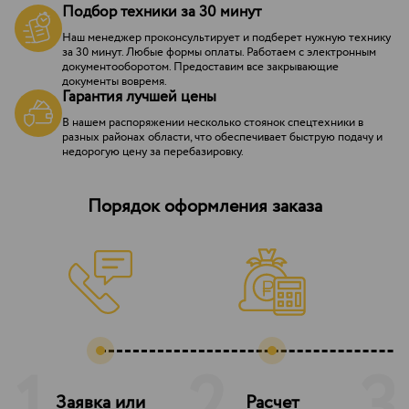
Подбор техники за 30 минут
Наш менеджер проконсультирует и подберет нужную технику
за 30 минут. Любые формы оплаты. Работаем с электронным
документооборотом. Предоставим все закрывающие
документы вовремя.
Гарантия лучшей цены
В нашем распоряжении несколько стоянок спецтехники в
разных районах области, что обеспечивает быструю подачу и
недорогую цену за перебазировку.
Порядок оформления заказа
Заявка или
Расчет
З