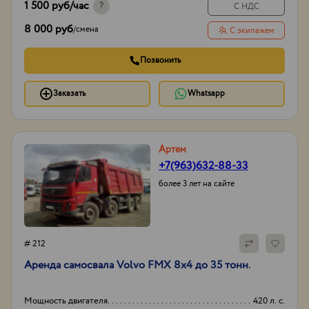
1 500 руб
/час
?
С НДС
8 000 руб
/
смена
С экипажем
Позвонить
Заказать
Whatsapp
Артем
+7(963)632-88-33
более 3 лет на сайте
# 212
Аренда самосвала Volvo FMX 8х4 до 35 тонн.
Мощность двигателя
420 л. с.