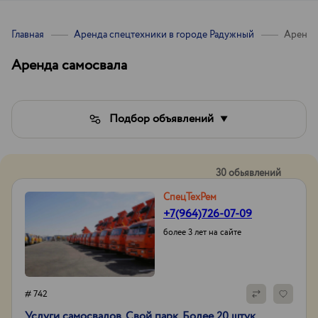
Главная
Аренда спецтехники в городе Радужный
Аренда
Аренда самосвала
Подбор объявлений
30 обьявлений
СпецТехРем
+7(964)726-07-09
более 3 лет на сайте
# 742
Услуги самосвалов. Свой парк. Более 20 штук.