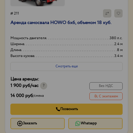
# 211
Аренда самосвала HOWO 6x6, объемом 18 куб.
Мощность двигателя
380 л.с.
Ширина
2.4 м
Длина
8 м
Высота кузова
3.4 м
Смотреть еще
Цена аренды:
1 900 руб
/час
?
Без НДС
14 000 руб
/
смена
С экипажем
Позвонить
Заказать
Whatsapp