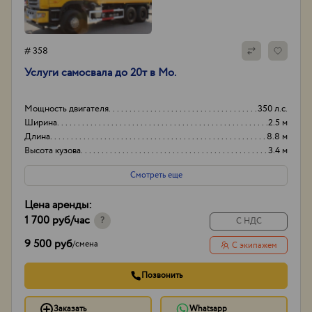
# 358
Услуги самосвала до 20т в Мо.
Мощность двигателя
350 л.с.
Ширина
2.5 м
Длина
8.8 м
Высота кузова
3.4 м
Смотреть еще
Цена аренды:
1 700 руб
/час
?
С НДС
9 500 руб
/
смена
С экипажем
Позвонить
Заказать
Whatsapp