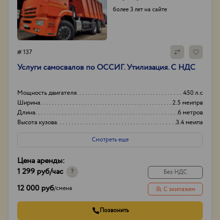
более 3 лет на сайте
# 137
Услуги самосвалов по ОССИГ. Утилизация. С НДС
Мощность двигателя
450 л.с
Ширина
2.5 меипрв
Длина
6 метров
Высота кузова
3.4 меипа
Смотреть еще
Цена аренды:
1 299 руб
/час
?
Без НДС
12 000 руб
/
смена
С экипажем
Позвонить