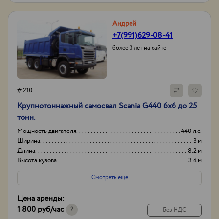
Андрей
+7(991)629-08-41
более 3 лет на сайте
# 210
Крупнотоннажный самосвал Scania G440 6х6 до 25
тонн.
Мощность двигателя
440 л.с.
Ширина
3 м
Длина
8.2 м
Высота кузова
3.4 м
Смотреть еще
Цена аренды:
1 800 руб
/час
?
Без НДС