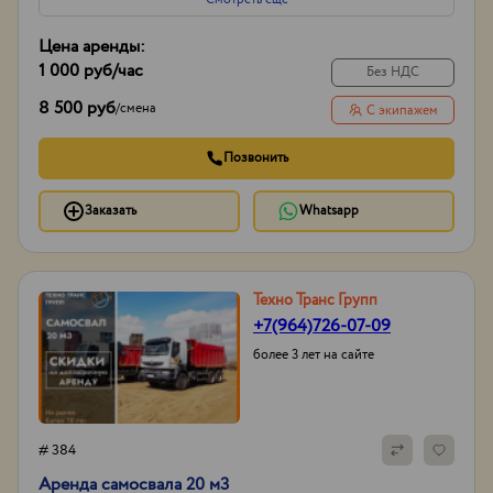
Цена аренды:
1 000 руб
/час
Без НДС
8 500 руб
/
смена
С экипажем
Позвонить
Заказать
Whatsapp
Техно Транс Групп
+7(964)726-07-09
более 3 лет на сайте
# 384
Аренда самосвала 20 м3