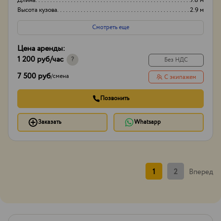
Длина
7.8 м
Высота кузова
2.9 м
Смотреть еще
Цена аренды:
1 200 руб
/час
?
Без НДС
7 500 руб
/
смена
С экипажем
Позвонить
Заказать
Whatsapp
1
2
Вперед