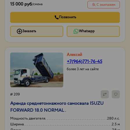
15 000 руб
/
смена
С экипажем
Позвонить
Заказать
Whatsapp
Алексей
+7(964)771-76-45
более 3 лет на сайте
# 209
Аренда среднетоннажного самосвала ISUZU
FORWARD 18.0 NORMAL .
Мощность двигателя
280 л.с.
Ширина
2.5 м