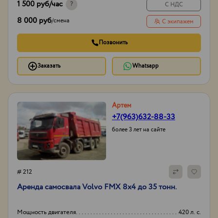
1 500 руб
/час
?
С НДС
8 000 руб
/
смена
С экипажем
Позвонить
Заказать
Whatsapp
Артем
+7(963)632-88-33
более 3 лет на сайте
# 212
Аренда самосвала Volvo FMX 8х4 до 35 тонн.
Мощность двигателя
420 л. с.