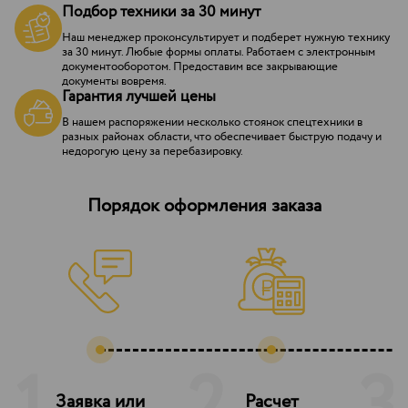
Подбор техники за 30 минут
Наш менеджер проконсультирует и подберет нужную технику
за 30 минут. Любые формы оплаты. Работаем с электронным
документооборотом. Предоставим все закрывающие
документы вовремя.
Гарантия лучшей цены
В нашем распоряжении несколько стоянок спецтехники в
разных районах области, что обеспечивает быструю подачу и
недорогую цену за перебазировку.
Порядок оформления заказа
Заявка или
Расчет
З