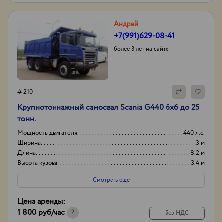
Андрей
+7(991)629-08-41
более 3 лет на сайте
# 210
Крупнотоннажный самосвал Scania G440 6х6 до 25
тонн.
Мощность двигателя
440 л.с.
Ширина
3 м
Длина
8.2 м
Высота кузова
3.4 м
Смотреть еще
Цена аренды:
1 800 руб
/час
?
Без НДС