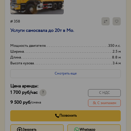
# 358
Услуги самосвала до 20т в Мо.
Мощность двигателя
350 л.с.
Ширина
2.5 м
Длина
8.8 м
Высота кузова
3.4 м
Смотреть еще
Цена аренды:
1 700 руб
/час
?
С НДС
9 500 руб
/
смена
С экипажем
Позвонить
Заказать
Whatsapp