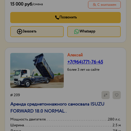
15 000 руб
/
смена
С экипажем
Позвонить
Заказать
Whatsapp
Алексей
+7(964)771-76-45
более 3 лет на сайте
# 209
Аренда среднетоннажного самосвала ISUZU
FORWARD 18.0 NORMAL .
Мощность двигателя
280 л.с.
Ширина
2.5 м