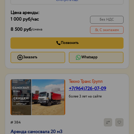
Цена аренды:
1 000 руб
/час
Без НДС
8 500 руб
/
смена
С экипажем
Позвонить
Заказать
Whatsapp
Техно Транс Групп
+7(964)726-07-09
более 3 лет на сайте
# 384
Аренда самосвала 20 м3