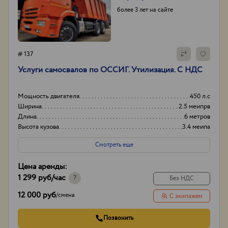
более 3 лет на сайте
# 137
Услуги самосвалов по ОССИГ. Утилизация. С НДС
Мощность двигателя
450 л.с
Ширина
2.5 меипрв
Длина
6 метров
Высота кузова
3.4 меипа
Смотреть еще
Цена аренды:
1 299 руб
/час
?
Без НДС
12 000 руб
/
смена
С экипажем
Позвонить