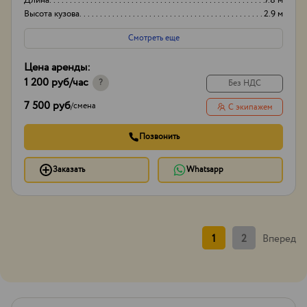
Длина
7.8 м
Высота кузова
2.9 м
Смотреть еще
Цена аренды:
1 200 руб
/час
?
Без НДС
7 500 руб
/
смена
С экипажем
Позвонить
Заказать
Whatsapp
1
2
Вперед