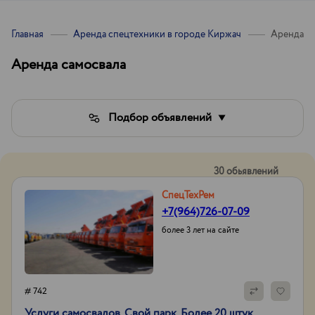
Главная
Аренда спецтехники в городе Киржач
Аренда с
Аренда самосвала
Подбор объявлений
30 обьявлений
СпецТехРем
+7(964)726-07-09
более 3 лет на сайте
# 742
Услуги самосвалов. Свой парк. Более 20 штук.