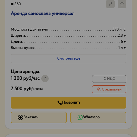
# 360
Аренда самосвала универсал
Мощность двигателя
370 л. с.
Ширина
2.3 м
Длина
6 м
Высота кузова
1.4 м
Смотреть еще
Цена аренды:
1 300 руб
/час
?
С НДС
7 500 руб
/
смена
С экипажем
Позвонить
Заказать
Whatsapp