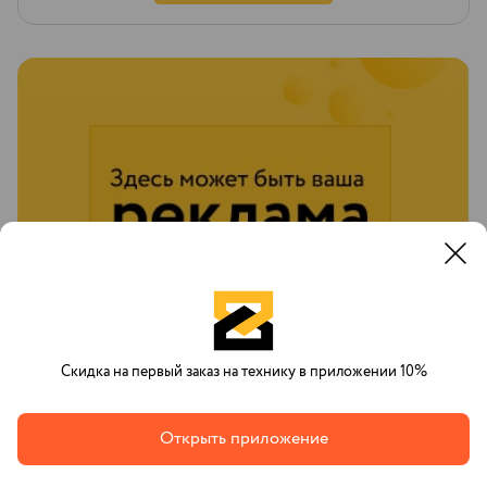
Скидка на первый заказ на технику в приложении 10%
Открыть приложение
Заказы от клиентов