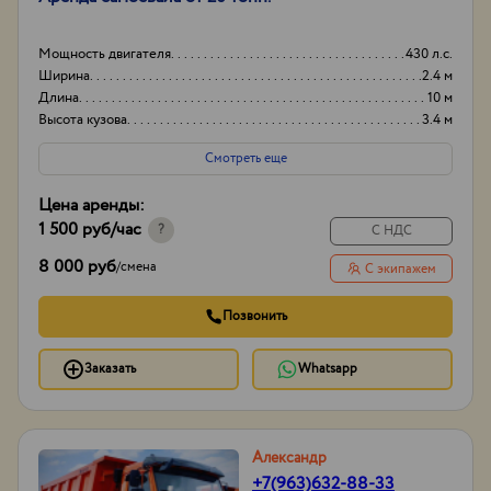
Мощность двигателя
430 л.с.
Ширина
2.4 м
Длина
10 м
Высота кузова
3.4 м
Смотреть еще
Цена аренды:
1 500 руб
/час
?
С НДС
8 000 руб
/
смена
С экипажем
Позвонить
Заказать
Whatsapp
Александр
+7(963)632-88-33