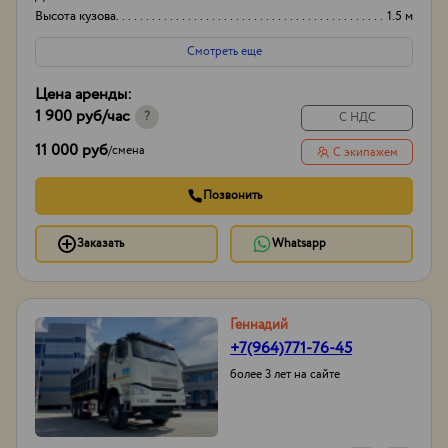
Высота кузова
1.5 м
Смотреть еще
Цена аренды:
1 900 руб
/час
?
С НДС
11 000 руб
/
смена
С экипажем
Позвонить
Заказать
Whatsapp
Геннадий
+7(964)771-76-45
более 3 лет на сайте