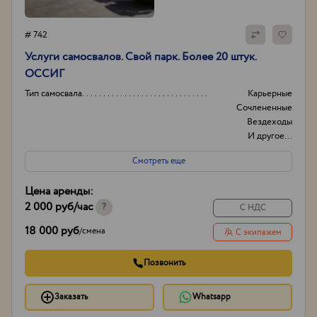
# 742
Услуги самосвалов. Свой парк. Более 20 штук.
ОССИГ​​
Тип самосвала
Карьерные
Сочлененные
Вездеходы
И другое...
Грузоподъемность тонн
2 тонны 3 тонны 4
Смотреть еще
тонны
И другое...
Цена аренды:
Марка
FAW FORD HOWO
2 000 руб
/час
И другое...
?
С НДС
Вместимость кубов
2 куба 3 куба 4 куба
18 000 руб
/
смена
С экипажем
И другое...
Позвонить
Заказать
Whatsapp