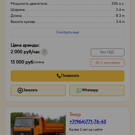
Мощность двигателя
336 л.с.
Ширина
2.4 м
Длина
8.3 м
Высота кузова
3.4 м
Смотреть еще
Цена аренды:
2 000 руб
/час
?
Без НДС
15 000 руб
/
смена
С экипажем
Позвонить
Заказать
Whatsapp
Тимур
+7(964)771-76-45
более 3 лет на сайте