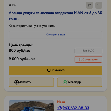
# 109
Аренда услуги самосвала вездехода MAN от 5 до 30
тонн .
Характеристики нужно уточнить.
Смотреть еще
Цена аренды:
800 руб
/час
Без НДС
9 000 руб
/
смена
С экипажем
Позвонить
Заказать
Whatsapp
Иван
+7(963)632-88-33