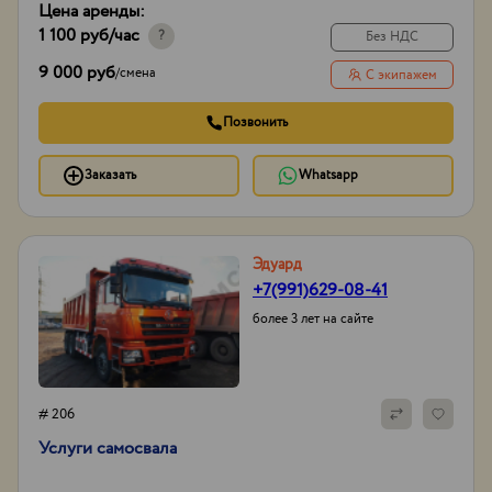
Цена аренды:
1 100 руб
/час
?
Без НДС
9 000 руб
/
смена
С экипажем
Позвонить
Заказать
Whatsapp
Эдуард
+7(991)629-08-41
более 3 лет на сайте
# 206
Услуги самосвала