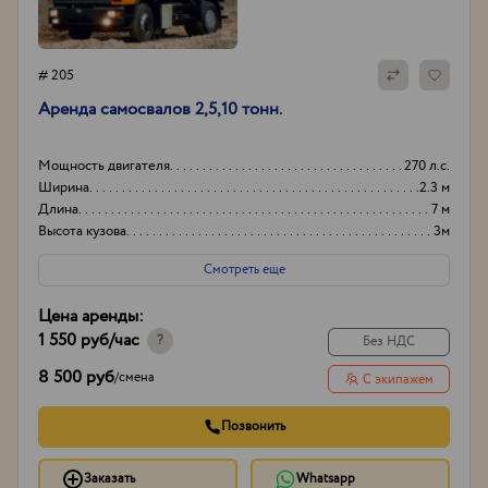
# 205
Аренда самосвалов 2,5,10 тонн.
Мощность двигателя
270 л.с.
Ширина
2.3 м
Длина
7 м
Высота кузова
3м
Смотреть еще
Цена аренды:
1 550 руб
/час
?
Без НДС
8 500 руб
/
смена
С экипажем
Позвонить
Заказать
Whatsapp