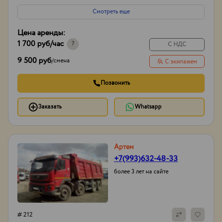
Смотреть еще
Цена аренды:
1 700 руб
/час
?
С НДС
9 500 руб
/
смена
С экипажем
Позвонить
Заказать
Whatsapp
Артем
+7(993)632-48-33
более 3 лет на сайте
# 212