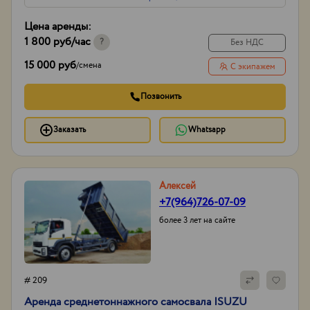
Цена аренды:
1 800 руб
/час
?
Без НДС
15 000 руб
/
смена
С экипажем
Позвонить
Заказать
Whatsapp
Алексей
+7(964)726-07-09
более 3 лет на сайте
# 209
Аренда среднетоннажного самосвала ISUZU