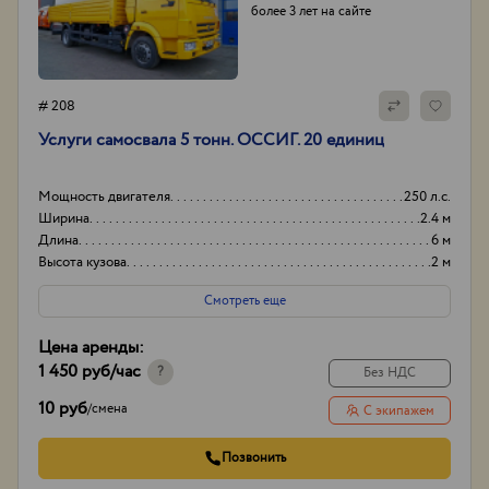
более 3 лет на сайте
# 208
Услуги самосвала 5 тонн. ОССИГ. 20 единиц
Мощность двигателя
250 л.с.
Ширина
2.4 м
Длина
6 м
Высота кузова
2 м
Смотреть еще
Цена аренды:
1 450 руб
/час
?
Без НДС
10 руб
/
смена
С экипажем
Позвонить