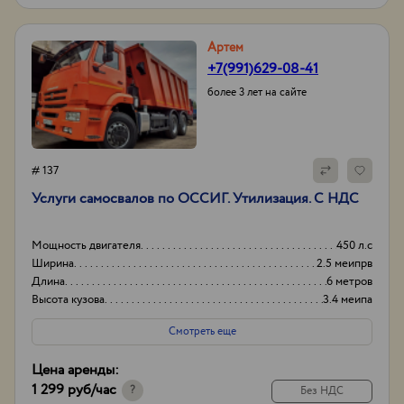
Артем
+7(991)629-08-41
более 3 лет на сайте
# 137
Услуги самосвалов по ОССИГ. Утилизация. С НДС
Мощность двигателя
450 л.с
Ширина
2.5 меипрв
Длина
6 метров
Высота кузова
3.4 меипа
Смотреть еще
Цена аренды:
1 299 руб
/час
?
Без НДС