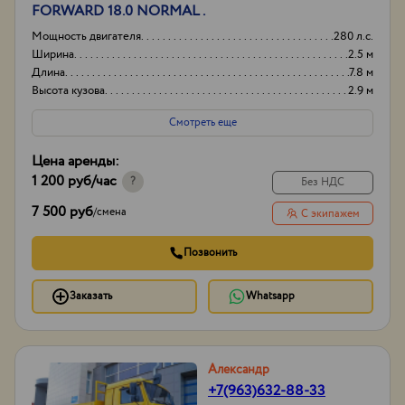
FORWARD 18.0 NORMAL .
Мощность двигателя
280 л.с.
Ширина
2.5 м
Длина
7.8 м
Высота кузова
2.9 м
Смотреть еще
Цена аренды:
1 200 руб
/час
?
Без НДС
7 500 руб
/
смена
С экипажем
Позвонить
Заказать
Whatsapp
Александр
+7(963)632-88-33