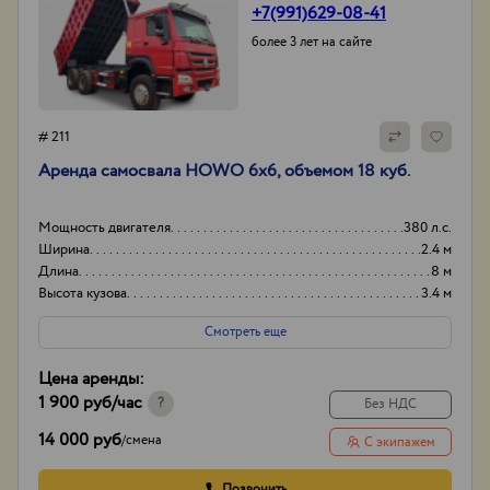
+7(991)629-08-41
более 3 лет на сайте
# 211
Аренда самосвала HOWO 6x6, объемом 18 куб.
Мощность двигателя
380 л.с.
Ширина
2.4 м
Длина
8 м
Высота кузова
3.4 м
Смотреть еще
Цена аренды:
1 900 руб
/час
?
Без НДС
14 000 руб
/
смена
С экипажем
Позвонить