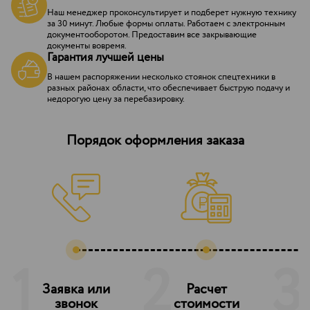
Наш менеджер проконсультирует и подберет нужную технику
за 30 минут. Любые формы оплаты. Работаем с электронным
документооборотом. Предоставим все закрывающие
документы вовремя.
Гарантия лучшей цены
В нашем распоряжении несколько стоянок спецтехники в
разных районах области, что обеспечивает быструю подачу и
недорогую цену за перебазировку.
Порядок оформления заказа
1
2
3
Заявка или
Расчет
З
звонок
стоимости