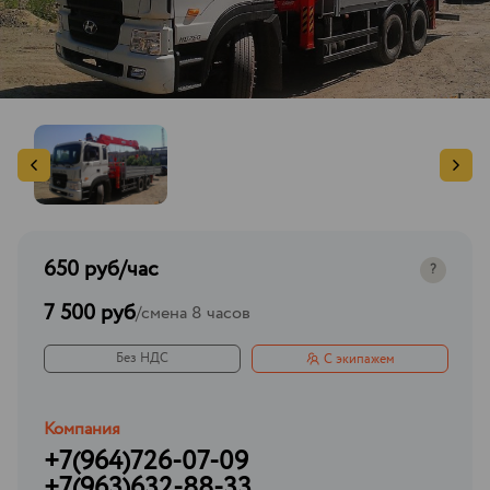
650 руб
/час
?
7 500 руб
/
смена 8 часов
Без НДС
С экипажем
Компания
+7(964)726-07-09
+7(963)632-88-33