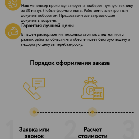
Наш менеджер проконсультирует и подберет нужную технику
за 30 минут. Любые формы оплаты. Работаем с электронным
документооборотом. Предоставим все закрывающие
документы вовремя.
Гарантия лучшей цены
В нашем распоряжении несколько стоянок спецтехники в
разных районах области, что обеспечивает быструю подачу и
недорогую цену за перебазировку.
Порядок оформления заказа
1
2
3
Заявка или
Расчет
З
звонок
стоимости