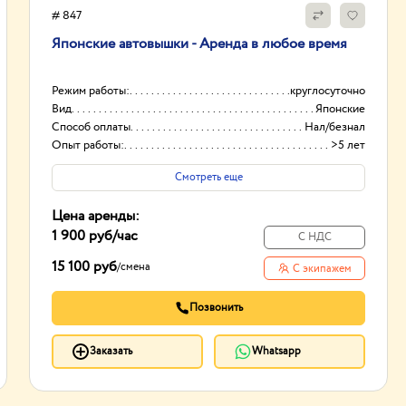
# 847
Японские автовышки - Аренда в любое время
Режим работы:
круглосуточно
Вид
Японские
Способ оплаты
Нал/безнал
Опыт работы:
>5 лет
Смотреть еще
Цена аренды:
1 900 руб
/час
С НДС
15 100 руб
/
смена
С экипажем
Позвонить
Заказать
Whatsapp