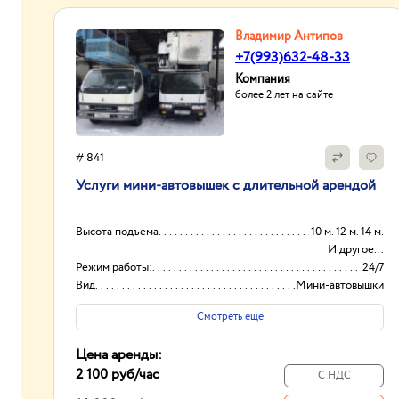
Владимир Антипов
+7(993)632-48-33
Компания
более 2 лет на сайте
# 841
Услуги мини-автовышек с длительной арендой
Высота подъема
10 м. 12 м. 14 м.
И другое...
Режим работы:
24/7
Вид
Мини-автовышки
Высота вышки
16м
Смотреть еще
Цена аренды:
2 100 руб
/час
С НДС