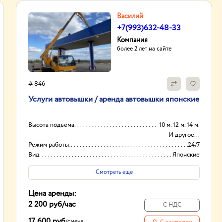
Василий
+7(993)632-48-33
Компания
более 2 лет на сайте
# 846
Услуги автовышки / аренда автовышки японские
Высота подъема
10 м. 12 м. 14 м.
И другое...
Режим работы:
24/7
Вид
Японские
Оборудование
Автовышки
Смотреть еще
Цена аренды:
2 200 руб
/час
С НДС
17 600 руб
/
смена