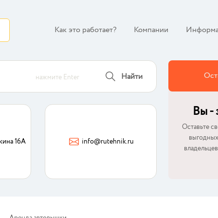
Как это работает?
Компании
Информа
Ост
Найти
нажмите Enter
Вы -
Оставьте св
выгодных
кина 16А
info@rutehnik.ru
владельцев