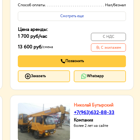
Способ оплаты
Нал/безнал
Смотреть еще
Цена аренды:
1 700 руб
/час
С НДС
13 600 руб
/
смена
С экипажем
Позвонить
Заказать
Whatsapp
Николай Бутырский
+7(963)632-88-33
Компания
более 2 лет на сайте