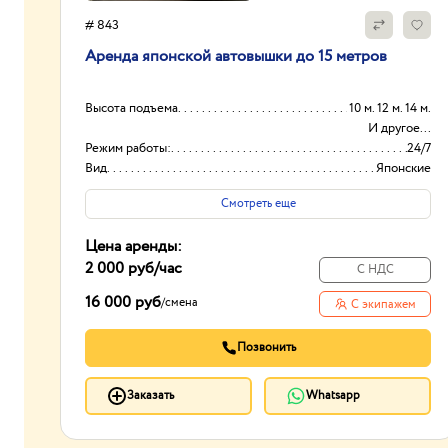
# 843
Аpенда японской aвтовышки дo 15 метрoв
Высота подъема
10 м. 12 м. 14 м.
И другое...
Режим работы:
24/7
Вид
Японские
Высота вышки
15м
Смотреть еще
Цена аренды:
2 000 руб
/час
С НДС
16 000 руб
/
смена
С экипажем
Позвонить
Заказать
Whatsapp