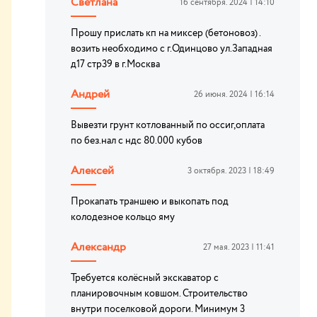
Светлана
16 сентября. 2024 | 14:10
Прошу прислать кп на миксер (бетоновоз) .
возить необходимо с г.Одинцово ул.Западная
д17 стр39 в г.Москва
Андрей
26 июня. 2024 | 16:14
Вывезти грунт котлованный по оссиг,оплата
по без.нал с ндс 80.000 кубов
Алексей
3 октября. 2023 | 18:49
Прокапать траншею и выкопать под
колодезное кольцо яму
Александр
27 мая. 2023 | 11:41
Требуется колёсный экскаватор с
планировочным ковшом. Строительство
внутри поселковой дороги. Минимум 3