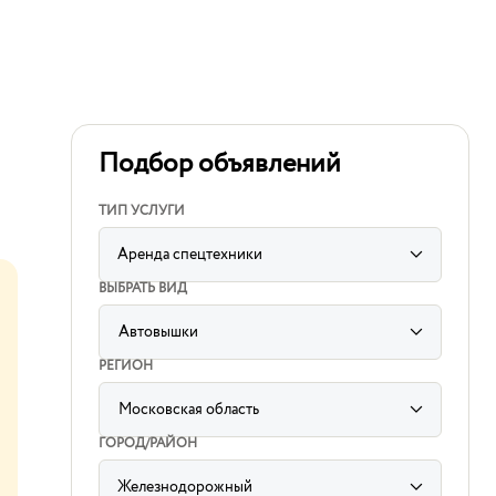
Подбор объявлений
ТИП УСЛУГИ
Аренда спецтехники
ВЫБРАТЬ ВИД
Автовышки
label
for
РЕГИОН
sorting
subcategory
input
Московская область
label
for
ГОРОД/РАЙОН
sorting
region
input
Железнодорожный