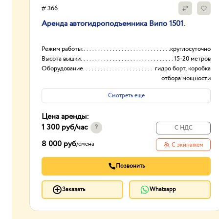
# 366
Аренда автогидроподъемника Випо 1501.
Режим работы:
круглосуточно
Высота вышки
15-20 метров
Оборудование
гидро борт, коробка
отбора мощности
(ком)
Смотреть еще
Тип проходимости
Вездеход
Цена аренды:
1 300 руб
/час
?
С НДС
8 000 руб
/
смена
С экипажем
Позвонить
Заказать
Whatsapp