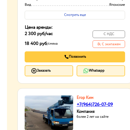
Вид
Японские
Способ оплаты
Нал/безнал
Смотреть еще
Цена аренды:
2 300 руб
/час
С НДС
18 400 руб
/
смена
С экипажем
Позвонить
Заказать
Whatsapp
Егор Ким
+7(964)726-07-09
Компания
более 2 лет на сайте