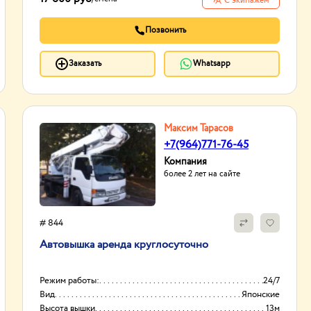
С экипажем
Позвонить
Заказать
Whatsapp
Максим Тарасов
+7(964)771-76-45
Компания
более 2 лет на сайте
# 844
Автовышка аренда круглосуточно
Режим работы:
24/7
Вид
Японские
Высота вышки
13м