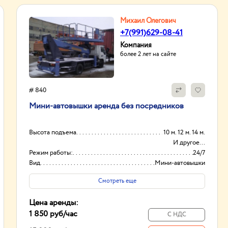
Михаил Олегович
+7(991)629-08-41
Компания
более 2 лет на сайте
# 840
Мини-автовышки аренда без посредников
Высота подъема
10 м. 12 м. 14 м.
И другое...
Режим работы:
24/7
Вид
Мини-автовышки
Высота вышки
17м
Смотреть еще
Цена аренды:
1 850 руб
/час
С НДС