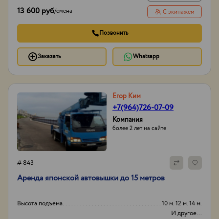
13 600 руб
/
смена
С экипажем
Позвонить
Заказать
Whatsapp
Егор Ким
+7(964)726-07-09
Компания
более 2 лет на сайте
# 843
Аpенда японской aвтовышки дo 15 метрoв
Высота подъема
10 м. 12 м. 14 м.
И другое...