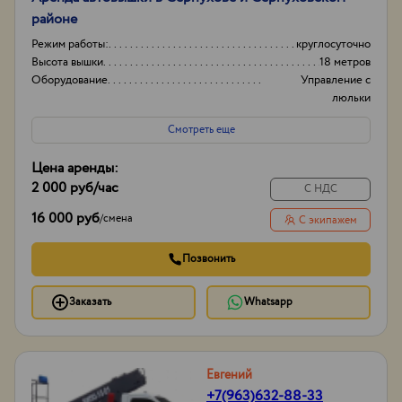
районе
Режим работы:
круглосуточно
Высота вышки
18 метров
Оборудование
Управление с
люльки
Тип проходимости
Колесная
Смотреть еще
Цена аренды:
2 000 руб
/час
С НДС
16 000 руб
/
смена
С экипажем
Позвонить
Заказать
Whatsapp
Евгений
+7(963)632-88-33