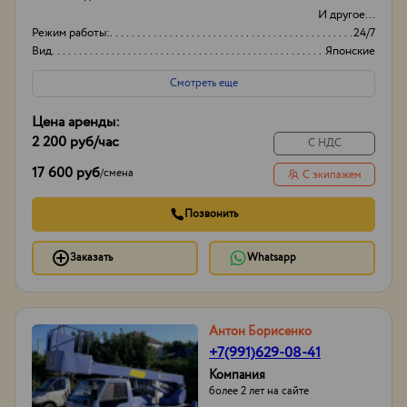
И другое...
Режим работы:
24/7
Вид
Японские
Оборудование
Автовышки
Смотреть еще
Цена аренды:
2 200 руб
/час
С НДС
17 600 руб
/
смена
С экипажем
Позвонить
Заказать
Whatsapp
Антон Борисенко
+7(991)629-08-41
Компания
более 2 лет на сайте