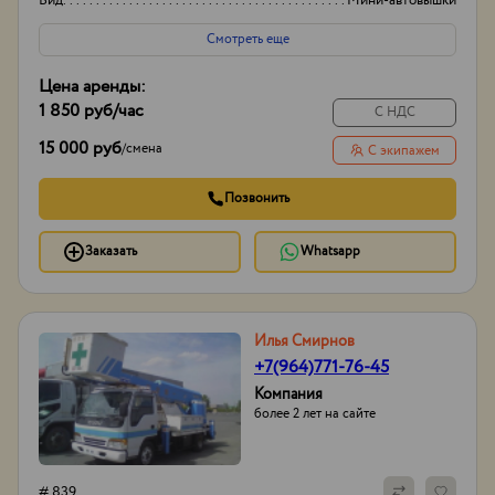
Вид
Мини-автовышки
Высота вышки
17м
Смотреть еще
Цена аренды:
1 850 руб
/час
С НДС
15 000 руб
/
смена
С экипажем
Позвонить
Заказать
Whatsapp
Илья Смирнов
+7(964)771-76-45
Компания
более 2 лет на сайте
# 839