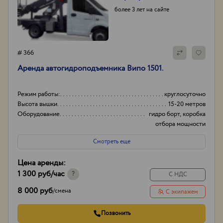
более 3 лет на сайте
# 366
Аренда автогидроподъемника Випо 1501.
Режим работы:
круглосуточно
Высота вышки
15-20 метров
Оборудование
гидро борт, коробка
отбора мощности
(ком)
Смотреть еще
Тип проходимости
Вездеход
Цена аренды:
1 300 руб
/час
?
С НДС
8 000 руб
/
смена
С экипажем
Позвонить