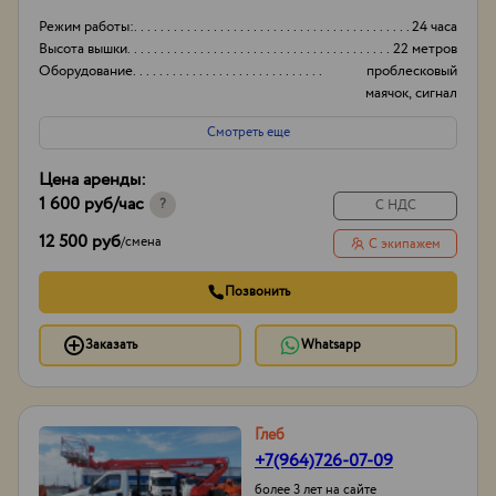
Режим работы:
24 часа
Высота вышки
22 метров
Оборудование
проблесковый
маячок, сигнал
заднего хода
Смотреть еще
Тип проходимости
Вездеход
Цена аренды:
1 600 руб
/час
?
С НДС
12 500 руб
/
смена
С экипажем
Позвонить
Заказать
Whatsapp
Глеб
+7(964)726-07-09
более 3 лет на сайте