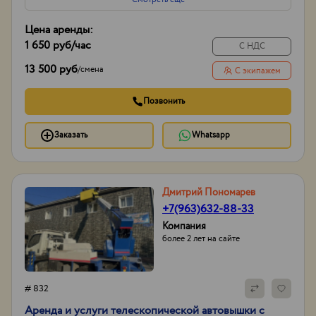
Цена аренды:
1 650 руб
/час
С НДС
13 500 руб
/
смена
С экипажем
Позвонить
Заказать
Whatsapp
Дмитрий Пономарев
+7(963)632-88-33
Компания
более 2 лет на сайте
# 832
Аренда и услуги телескопической автовышки с