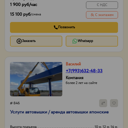
1 900 руб
/час
С НДС
15 100 руб
/
смена
С экипажем
Позвонить
Заказать
Whatsapp
Василий
+7(993)632-48-33
Компания
более 2 лет на сайте
# 846
Услуги автовышки / аренда автовышки японские
Высота подъема
10 м. 12 м. 14 м.