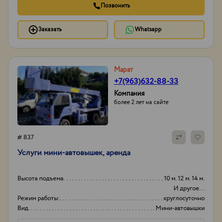
Позвонить
Заказать
Whatsapp
Марат
+7(963)632-88-33
Компания
более 2 лет на сайте
# 837
Услуги мини-автовышек, аренда
Высота подъема
10 м. 12 м. 14 м.
И другое...
Режим работы:
круглосуточно
Вид
Мини-автовышки
Высота вышки
15