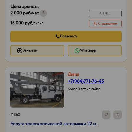
ГЛОНАСС/GPS,
Цена аренды:
сигнал заднего хода
2 000 руб
/час
Тип проходимости
Вездеход
?
С НДС
15 000 руб
/
смена
С экипажем
Позвонить
Заказать
Whatsapp
Давид
+7(964)771-76-45
более 3 лет на сайте
# 363
Услуга телескопический автовышки 22 м .