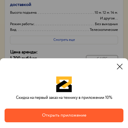
доставкой
Высота подъема
10 м. 12 м. 14 м.
И другое...
Режим работы:
Без выходных
Вид
Телескопические
Высота вышки
17м
Смотреть еще
Цена аренды:
1 700 руб
/час
С НДС
14 000 руб
/
смена
С экипажем
Позвонить
Заказать
Whatsapp
Скидка на первый заказ на технику в приложении 10%
Открыть приложение
Вячеслав Тихонов
+7(993)632-48-33