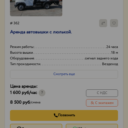
# 362
Аренда автовышки с люлькой.
Режим работы:
24 часа
Высота вышки
18 м
Оборудование
сигнал заднего хода
Тип проходимости
Вездеход
Смотреть еще
Цена аренды:
1 600 руб
/час
?
С НДС
8 500 руб
/
смена
С экипажем
Позвонить