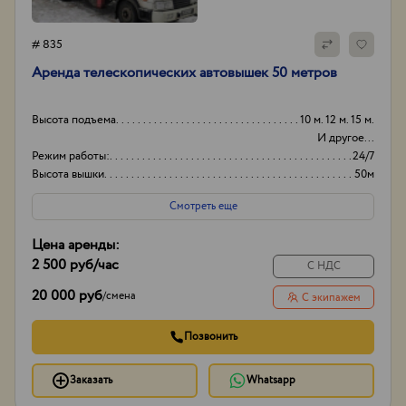
# 835
Аренда телескопических автовышек 50 метров
Высота подъема
10 м. 12 м. 15 м.
И другое...
Режим работы:
24/7
Высота вышки
50м
Оборудование
+
Смотреть еще
Цена аренды:
2 500 руб
/час
С НДС
20 000 руб
/
смена
С экипажем
Позвонить
Заказать
Whatsapp