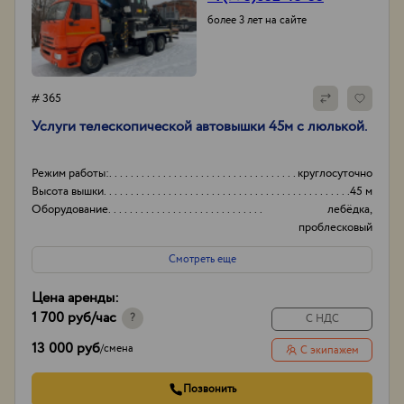
более 3 лет на сайте
# 365
Услуги телескопической автовышки 45м с люлькой.
Режим работы:
круглосуточно
Высота вышки
45 м
Оборудование
лебёдка,
проблесковый
маячок.
Смотреть еще
Тип проходимости
Вездеход
Цена аренды:
1 700 руб
/час
?
С НДС
13 000 руб
/
смена
С экипажем
Позвонить