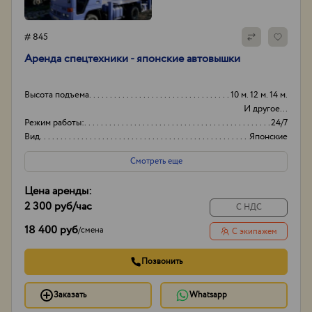
# 845
Аренда спецтехники - японские автовышки
Высота подъема
10 м. 12 м. 14 м.
И другое...
Режим работы:
24/7
Вид
Японские
Способ оплаты
Нал/безнал
Смотреть еще
Цена аренды:
2 300 руб
/час
С НДС
18 400 руб
/
смена
С экипажем
Позвонить
Заказать
Whatsapp