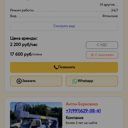
И другое...
Режим работы:
24/7
Вид
Японские
Оборудование
Автовышки
Смотреть еще
Цена аренды:
2 200 руб
/час
С НДС
17 600 руб
/
смена
С экипажем
Позвонить
Заказать
Whatsapp
Антон Борисенко
+7(991)629-08-41
Компания
более 2 лет на сайте