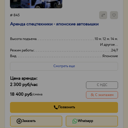
# 845
Аренда спецтехники - японские автовышки
Высота подъема
10 м. 12 м. 14 м.
И другое...
Режим работы:
24/7
Вид
Японские
Способ оплаты
Нал/безнал
Смотреть еще
Цена аренды:
2 300 руб
/час
С НДС
18 400 руб
/
смена
С экипажем
Позвонить
Заказать
Whatsapp