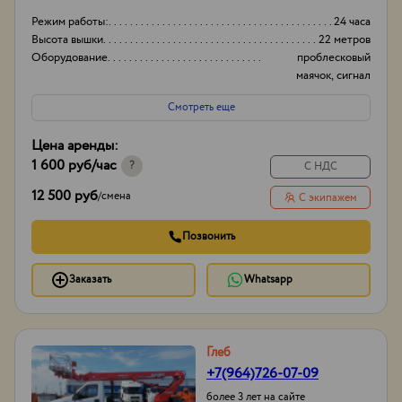
Режим работы:
24 часа
Высота вышки
22 метров
Оборудование
проблесковый
маячок, сигнал
заднего хода
Смотреть еще
Тип проходимости
Вездеход
Цена аренды:
1 600 руб
/час
?
С НДС
12 500 руб
/
смена
С экипажем
Позвонить
Заказать
Whatsapp
Глеб
+7(964)726-07-09
более 3 лет на сайте