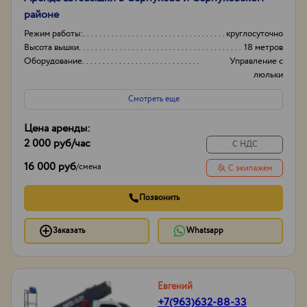
районе
Режим работы:
круглосуточно
Высота вышки
18 метров
Оборудование
Управление с
люльки
Тип проходимости
Колесная
Смотреть еще
Цена аренды:
2 000 руб
/час
С НДС
16 000 руб
/
смена
С экипажем
Позвонить
Заказать
Whatsapp
Евгений
+7(963)632-88-33