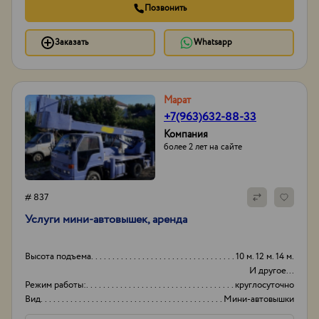
Позвонить
Заказать
Whatsapp
Марат
+7(963)632-88-33
Компания
более 2 лет на сайте
# 837
Услуги мини-автовышек, аренда
Высота подъема
10 м. 12 м. 14 м.
И другое...
Режим работы:
круглосуточно
Вид
Мини-автовышки
Высота вышки
15