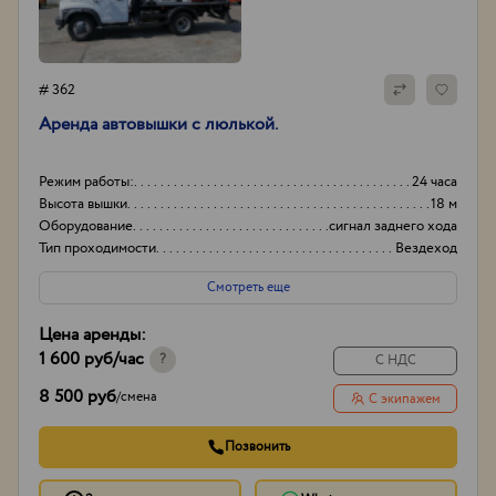
# 362
Аренда автовышки с люлькой.
Режим работы:
24 часа
Высота вышки
18 м
Оборудование
сигнал заднего хода
Тип проходимости
Вездеход
Смотреть еще
Цена аренды:
1 600 руб
/час
?
С НДС
8 500 руб
/
смена
С экипажем
Позвонить