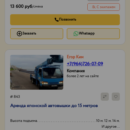
13 600 руб
/
смена
С экипажем
Позвонить
Заказать
Whatsapp
Егор Ким
+7(964)726-07-09
Компания
более 2 лет на сайте
# 843
Аpенда японской aвтовышки дo 15 метрoв
Высота подъема
10 м. 12 м. 14 м.
И другое...