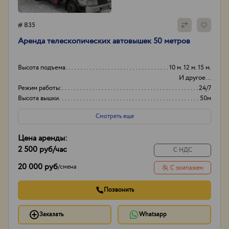
# 835
Аренда телескопических автовышек 50 метров
Высота подъема
10 м. 12 м. 15 м.
И другое...
Режим работы:
24/7
Высота вышки
50м
Оборудование
+
Смотреть еще
Цена аренды:
2 500 руб
/час
С НДС
20 000 руб
/
смена
С экипажем
Позвонить
Заказать
Whatsapp