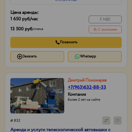
Цена аренды:
1 650 руб
/час
С НДС
13 500 руб
/
смена
С экипажем
Позвонить
Заказать
Whatsapp
Дмитрий Пономарев
+7(963)632-88-33
Компания
более 2 лет на сайте
# 832
Аренда и услуги телескопической автовышки с