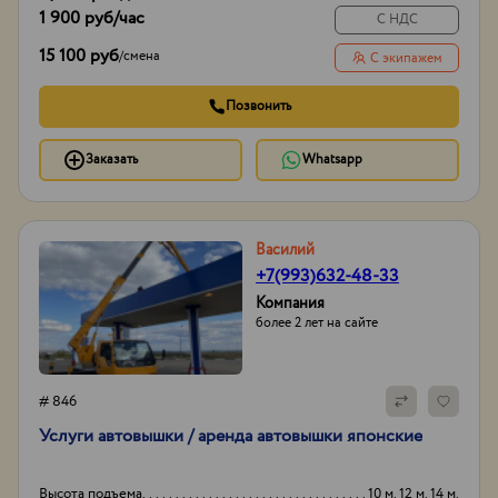
1 900 руб
/час
С НДС
15 100 руб
/
смена
С экипажем
Позвонить
Заказать
Whatsapp
Василий
+7(993)632-48-33
Компания
более 2 лет на сайте
# 846
Услуги автовышки / аренда автовышки японские
Высота подъема
10 м. 12 м. 14 м.