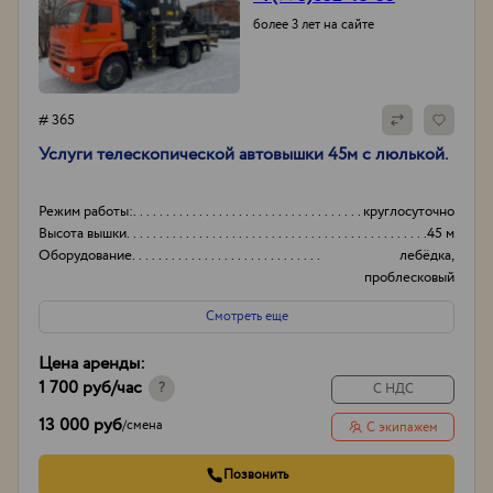
более 3 лет на сайте
# 365
Услуги телескопической автовышки 45м с люлькой.
Режим работы:
круглосуточно
Высота вышки
45 м
Оборудование
лебёдка,
проблесковый
маячок.
Смотреть еще
Тип проходимости
Вездеход
Цена аренды:
1 700 руб
/час
?
С НДС
13 000 руб
/
смена
С экипажем
Позвонить