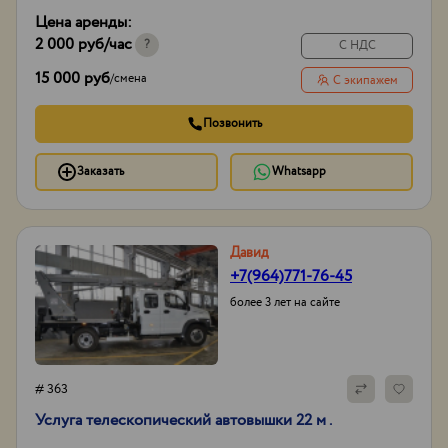
ГЛОНАСС/GPS,
Цена аренды:
сигнал заднего хода
2 000 руб
/час
Тип проходимости
Вездеход
?
С НДС
15 000 руб
/
смена
С экипажем
Позвонить
Заказать
Whatsapp
Давид
+7(964)771-76-45
более 3 лет на сайте
# 363
Услуга телескопический автовышки 22 м .