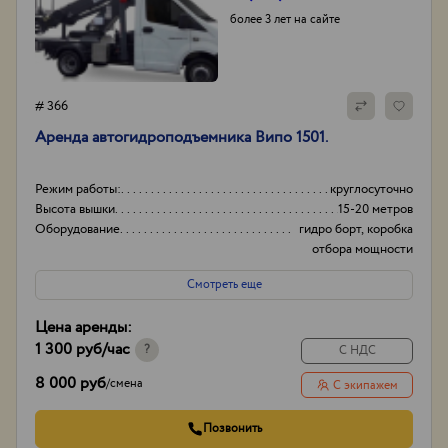
более 3 лет на сайте
# 366
Аренда автогидроподъемника Випо 1501.
Режим работы:
круглосуточно
Высота вышки
15-20 метров
Оборудование
гидро борт, коробка
отбора мощности
(ком)
Смотреть еще
Тип проходимости
Вездеход
Цена аренды:
1 300 руб
/час
?
С НДС
8 000 руб
/
смена
С экипажем
Позвонить