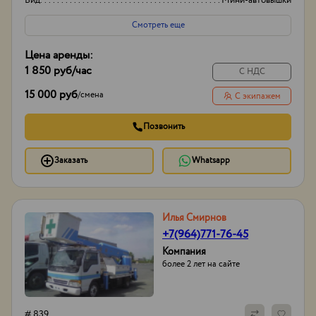
Вид
Мини-автовышки
Высота вышки
17м
Смотреть еще
Цена аренды:
1 850 руб
/час
С НДС
15 000 руб
/
смена
С экипажем
Позвонить
Заказать
Whatsapp
Илья Смирнов
+7(964)771-76-45
Компания
более 2 лет на сайте
# 839