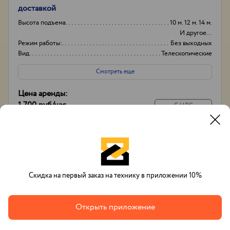
доставкой
Высота подъема
10 м. 12 м. 14 м.
И другое...
Режим работы:
Без выходных
Вид
Телескопические
Высота вышки
17м
Смотреть еще
Цена аренды:
1 700 руб
/час
С НДС
14 000 руб
/
смена
С экипажем
Позвонить
Заказать
Whatsapp
Скидка на первый заказ на технику в приложении 10%
Открыть приложение
Вячеслав Тихонов
+7(993)632-48-33