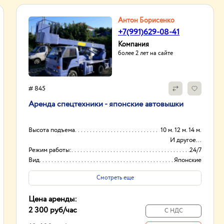
Антон Борисенко
+7(991)629-08-41
Компания
более 2 лет на сайте
# 845
Аренда спецтехники - японские автовышки
Высота подъема
10 м. 12 м. 14 м.
И другое...
Режим работы:
24/7
Вид
Японские
Способ оплаты
Нал/безнал
Смотреть еще
Цена аренды:
2 300 руб
/час
С НДС