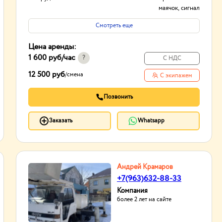
маячок, сигнал
заднего хода
Смотреть еще
Тип проходимости
Вездеход
Цена аренды:
1 600 руб
/час
?
С НДС
12 500 руб
/
смена
С экипажем
Позвонить
Заказать
Whatsapp
Андрей Крамаров
+7(963)632-88-33
Компания
более 2 лет на сайте