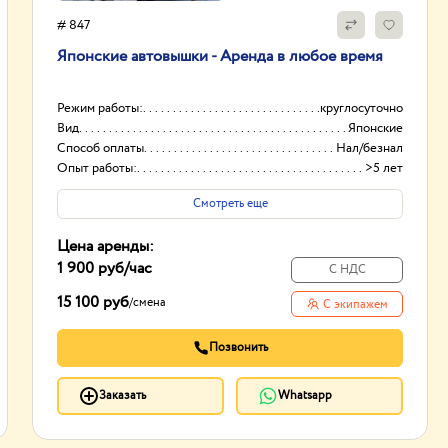
# 847
Японские автовышки - Аренда в любое время
Режим работы:
круглосуточно
Вид
Японские
Способ оплаты
Нал/безнал
Опыт работы:
>5 лет
Смотреть еще
Цена аренды:
1 900 руб
/час
С НДС
15 100 руб
/
смена
С экипажем
Позвонить
Заказать
Whatsapp