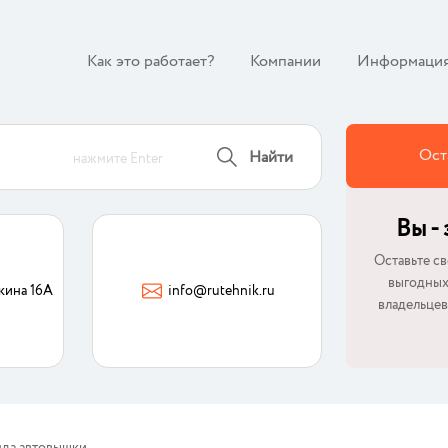
Как это работает?
Компании
Информаци
Ост
Найти
нажмите Enter
Вы -
Оставьте св
выгодных
кина 16А
info@rutehnik.ru
владельцев