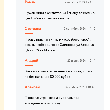
Роман
2 октября. 2024 | 23:08
Нужен мини экскаватор на 1 смену, возможно
две. Глубина траншеи 2 метра.
Светлана
16 сентября. 2024 | 14:10
Прошу прислать кп на миксер (бетоновоз) .
возить необходимо с г.Одинцово ул.Западная
д17 стр39 в г.Москва
Андрей
26 июня. 2024 | 16:14
Вывезти грунт котлованный по оссиг,оплата
по без.нал с ндс 80.000 кубов
Алексей
3 октября. 2023 | 18:49
Прокапать траншею и выкопать под
колодезное кольцо яму