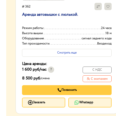
# 362
Аренда автовышки с люлькой.
Режим работы:
24 часа
Высота вышки
18 м
Оборудование
сигнал заднего хода
Тип проходимости
Вездеход
Смотреть еще
Цена аренды:
1 600 руб
/час
?
С НДС
8 500 руб
/
смена
С экипажем
Позвонить
Заказать
Whatsapp