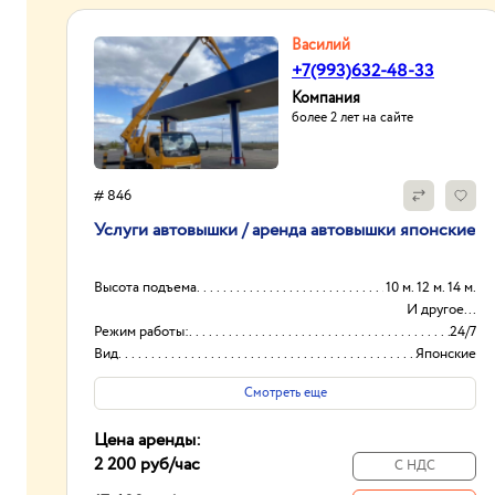
Василий
+7(993)632-48-33
Компания
более 2 лет на сайте
# 846
Услуги автовышки / аренда автовышки японские
Высота подъема
10 м. 12 м. 14 м.
И другое...
Режим работы:
24/7
Вид
Японские
Оборудование
Автовышки
Смотреть еще
Цена аренды:
2 200 руб
/час
С НДС