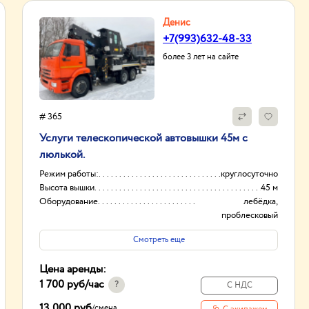
Денис
+7(993)632-48-33
более 3 лет на сайте
# 365
Услуги телескопической автовышки 45м с
люлькой.
Режим работы:
круглосуточно
Высота вышки
45 м
Оборудование
лебёдка,
проблесковый
маячок.
Смотреть еще
Тип проходимости
Вездеход
Цена аренды:
1 700 руб
/час
?
С НДС
13 000 руб
/
смена