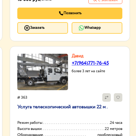
С экипажем
Позвонить
Заказать
Whatsapp
Давид
+7(964)771-76-45
более 3 лет на сайте
# 363
Услуга телескопический автовышки 22 м .
Режим работы:
24 часа
Высота вышки
22 метров
Оборудование
проблесковый