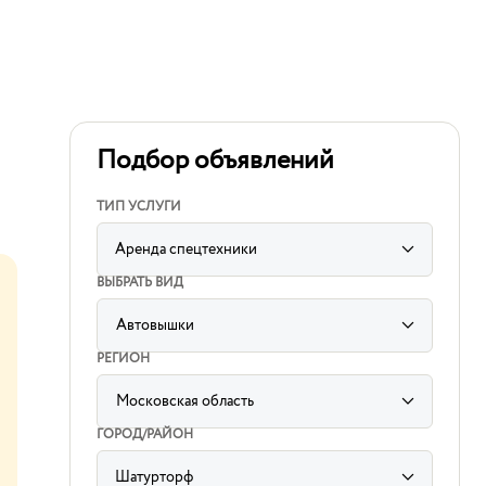
Подбор объявлений
ТИП УСЛУГИ
Аренда спецтехники
ВЫБРАТЬ ВИД
Автовышки
label
for
РЕГИОН
sorting
subcategory
input
Московская область
label
for
ГОРОД/РАЙОН
sorting
region
input
Шатурторф