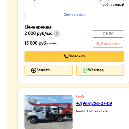
проблесковый
маячок,
Смотреть еще
видеорегистратор,
ГЛОНАСС/GPS,
Цена аренды:
сигнал заднего хода
2 000 руб
/час
Тип проходимости
Вездеход
?
С НДС
15 000 руб
/
смена
С экипажем
Позвонить
Заказать
Whatsapp
Глеб
+7(964)726-07-09
более 3 лет на сайте