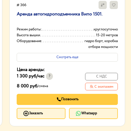
# 366
Аренда автогидроподъемника Випо 1501.
Режим работы:
круглосуточно
Высота вышки
15-20 метров
Оборудование
гидро борт, коробка
отбора мощности
(ком)
Смотреть еще
Тип проходимости
Вездеход
Цена аренды:
1 300 руб
/час
?
С НДС
8 000 руб
/
смена
С экипажем
Позвонить
Заказать
Whatsapp