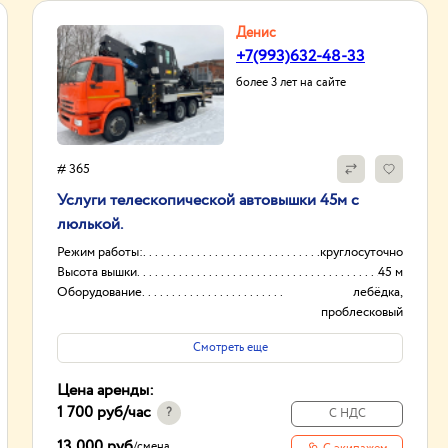
Денис
+7(993)632-48-33
более 3 лет на сайте
# 365
Услуги телескопической автовышки 45м с
люлькой.
Режим работы:
круглосуточно
Высота вышки
45 м
Оборудование
лебёдка,
проблесковый
маячок.
Смотреть еще
Тип проходимости
Вездеход
Цена аренды:
1 700 руб
/час
?
С НДС
13 000 руб
/
смена