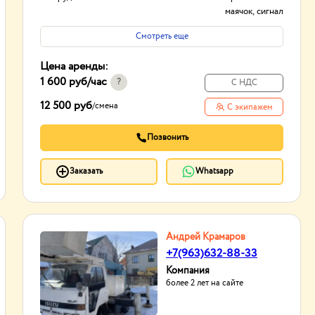
маячок, сигнал
заднего хода
Смотреть еще
Тип проходимости
Вездеход
Цена аренды:
1 600 руб
/час
?
С НДС
12 500 руб
/
смена
С экипажем
Позвонить
Заказать
Whatsapp
Андрей Крамаров
+7(963)632-88-33
Компания
более 2 лет на сайте