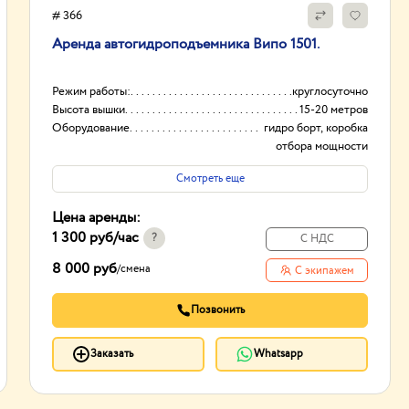
# 366
Аренда автогидроподъемника Випо 1501.
Режим работы:
круглосуточно
Высота вышки
15-20 метров
Оборудование
гидро борт, коробка
отбора мощности
(ком)
Смотреть еще
Тип проходимости
Вездеход
Цена аренды:
1 300 руб
/час
?
С НДС
8 000 руб
/
смена
С экипажем
Позвонить
Заказать
Whatsapp