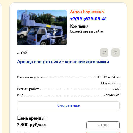
Антон Борисенко
+7(991)629-08-41
Компания
более 2 лет на сайте
# 845
Аренда спецтехники - японские автовышки
Высота подъема
10 м. 12 м. 14 м.
И другое...
Режим работы:
24/7
Вид
Японские
Способ оплаты
Нал/безнал
Смотреть еще
Цена аренды:
2 300 руб
/час
С НДС