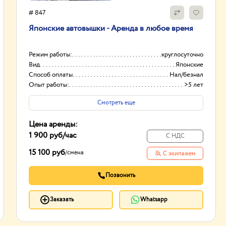
# 847
Японские автовышки - Аренда в любое время
Режим работы:
круглосуточно
Вид
Японские
Способ оплаты
Нал/безнал
Опыт работы:
>5 лет
Смотреть еще
Цена аренды:
1 900 руб
/час
С НДС
15 100 руб
/
смена
С экипажем
Позвонить
Заказать
Whatsapp