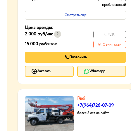
проблесковый
маячок,
Смотреть еще
видеорегистратор,
ГЛОНАСС/GPS,
Цена аренды:
сигнал заднего хода
2 000 руб
/час
Тип проходимости
Вездеход
?
С НДС
15 000 руб
/
смена
С экипажем
Позвонить
Заказать
Whatsapp
Глеб
+7(964)726-07-09
более 3 лет на сайте