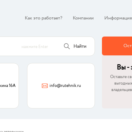
Как это работает?
Компании
Информация
Ост
Найти
нажмите Enter
Вы -
Оставьте св
выгодных
кина 16А
info@rutehnik.ru
владельцев