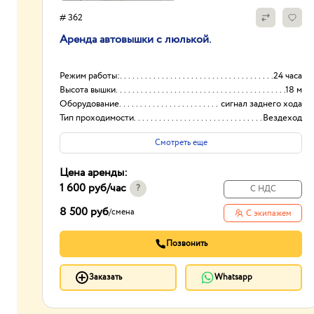
# 362
Аренда автовышки с люлькой.
Режим работы:
24 часа
Высота вышки
18 м
Оборудование
сигнал заднего хода
Тип проходимости
Вездеход
Смотреть еще
Цена аренды:
1 600 руб
/час
?
С НДС
8 500 руб
/
смена
С экипажем
Позвонить
Заказать
Whatsapp