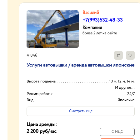
Василий
+7(993)632-48-33
Компания
более 2 лет на сайте
# 846
Услуги автовышки / аренда автовышки японские
Высота подъема
10 м. 12 м. 14 м.
И другое...
Режим работы:
24/7
Вид
Японские
Оборудование
Автовышки
Смотреть еще
Цена аренды:
2 200 руб
/час
С НДС