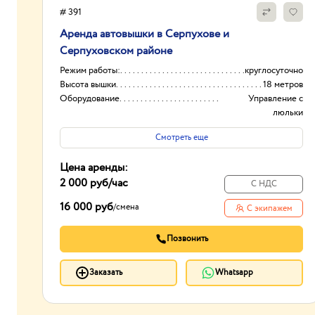
# 391
Аренда автовышки в Серпухове и
Серпуховском районе
Режим работы:
круглосуточно
Высота вышки
18 метров
Оборудование
Управление с
люльки
Тип проходимости
Колесная
Смотреть еще
Цена аренды:
2 000 руб
/час
С НДС
16 000 руб
/
смена
С экипажем
Позвонить
Заказать
Whatsapp