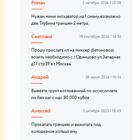
Роман
2 октября. 2024 | 23:08
Нужен мини экскаватор на 1 смену, возможно
две. Глубина траншеи 2 метра.
Светлана
16 сентября. 2024 | 14:10
Прошу прислать кп на миксер (бетоновоз) .
возить необходимо с г.Одинцово ул.Западная
д17 стр39 в г.Москва
Андрей
26 июня. 2024 | 16:14
Вывезти грунт котлованный по оссиг,оплата
по без.нал с ндс 80.000 кубов
Алексей
3 октября. 2023 | 18:49
Прокапать траншею и выкопать под
колодезное кольцо яму