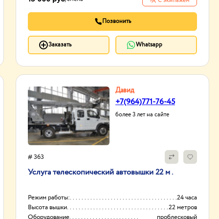
С экипажем
Позвонить
Заказать
Whatsapp
Давид
+7(964)771-76-45
более 3 лет на сайте
# 363
Услуга телескопический автовышки 22 м .
Режим работы:
24 часа
Высота вышки
22 метров
Оборудование
проблесковый