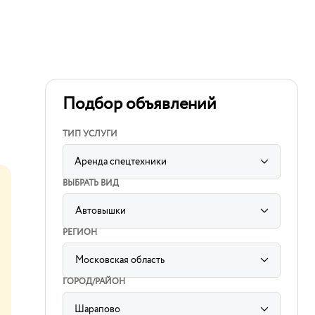
Подбор объявлений
ТИП УСЛУГИ
Аренда спецтехники
ВЫБРАТЬ ВИД
Автовышки
label
for
РЕГИОН
sorting
subcategory
input
Московская область
label
for
ГОРОД/РАЙОН
sorting
region
input
Шарапово