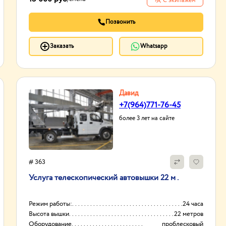
С экипажем
Позвонить
Заказать
Whatsapp
Давид
+7(964)771-76-45
более 3 лет на сайте
# 363
Услуга телескопический автовышки 22 м .
Режим работы:
24 часа
Высота вышки
22 метров
Оборудование
проблесковый