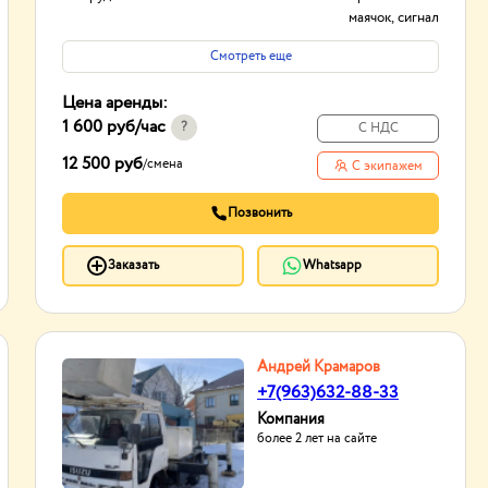
маячок, сигнал
заднего хода
Смотреть еще
Тип проходимости
Вездеход
Цена аренды:
1 600 руб
/час
?
С НДС
12 500 руб
/
смена
С экипажем
Позвонить
Заказать
Whatsapp
Андрей Крамаров
+7(963)632-88-33
Компания
более 2 лет на сайте