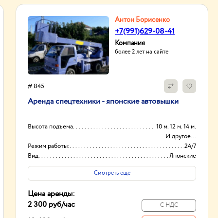
Антон Борисенко
+7(991)629-08-41
Компания
более 2 лет на сайте
# 845
Аренда спецтехники - японские автовышки
Высота подъема
10 м. 12 м. 14 м.
И другое...
Режим работы:
24/7
Вид
Японские
Способ оплаты
Нал/безнал
Смотреть еще
Цена аренды:
2 300 руб
/час
С НДС