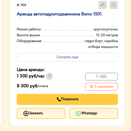
# 366
Аренда автогидроподъемника Випо 1501.
Режим работы:
круглосуточно
Высота вышки
15-20 метров
Оборудование
гидро борт, коробка
отбора мощности
(ком)
Смотреть еще
Тип проходимости
Вездеход
Цена аренды:
1 300 руб
/час
?
С НДС
8 000 руб
/
смена
С экипажем
Позвонить
Заказать
Whatsapp