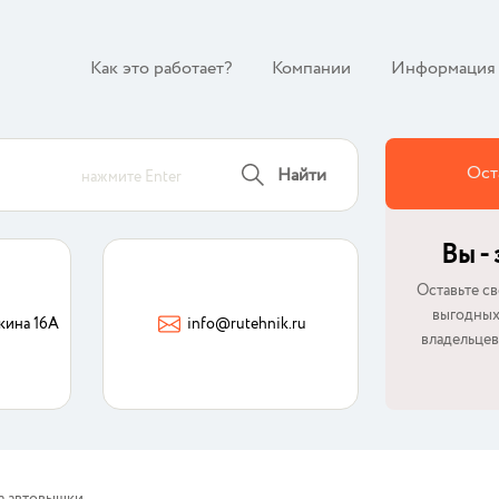
Как это работает?
Компании
Информация
Ост
Найти
нажмите Enter
Вы -
Оставьте св
выгодных
кина 16А
info@rutehnik.ru
владельцев