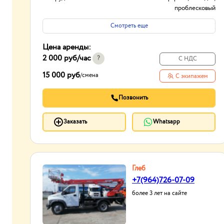
проблесковый
маячок,
Смотреть еще
видеорегистратор,
ГЛОНАСС/GPS,
Цена аренды:
сигнал заднего хода
2 000 руб
/час
Тип проходимости
Вездеход
?
С НДС
15 000 руб
/
смена
С экипажем
Позвонить
Заказать
Whatsapp
Глеб
+7(964)726-07-09
более 3 лет на сайте