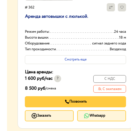
# 362
Аренда автовышки с люлькой.
Режим работы:
24 часа
Высота вышки
18 м
Оборудование
сигнал заднего хода
Тип проходимости
Вездеход
Смотреть еще
Цена аренды:
1 600 руб
/час
?
С НДС
8 500 руб
/
смена
С экипажем
Позвонить
Заказать
Whatsapp