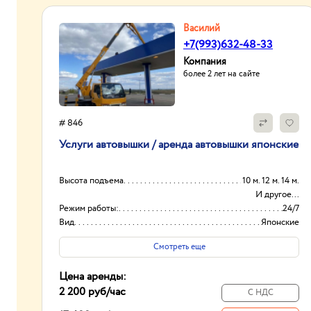
Василий
+7(993)632-48-33
Компания
более 2 лет на сайте
# 846
Услуги автовышки / аренда автовышки японские
Высота подъема
10 м. 12 м. 14 м.
И другое...
Режим работы:
24/7
Вид
Японские
Оборудование
Автовышки
Смотреть еще
Цена аренды:
2 200 руб
/час
С НДС