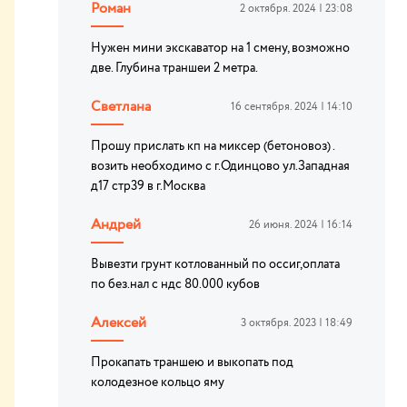
Роман
2 октября. 2024 | 23:08
Нужен мини экскаватор на 1 смену, возможно
две. Глубина траншеи 2 метра.
Светлана
16 сентября. 2024 | 14:10
Прошу прислать кп на миксер (бетоновоз) .
возить необходимо с г.Одинцово ул.Западная
д17 стр39 в г.Москва
Андрей
26 июня. 2024 | 16:14
Вывезти грунт котлованный по оссиг,оплата
по без.нал с ндс 80.000 кубов
Алексей
3 октября. 2023 | 18:49
Прокапать траншею и выкопать под
колодезное кольцо яму