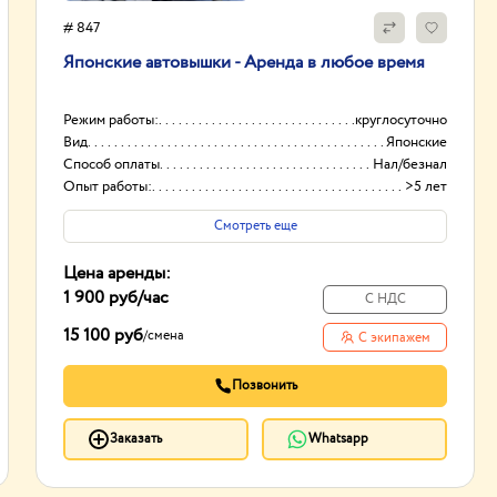
# 847
Японские автовышки - Аренда в любое время
Режим работы:
круглосуточно
Вид
Японские
Способ оплаты
Нал/безнал
Опыт работы:
>5 лет
Смотреть еще
Цена аренды:
1 900 руб
/час
С НДС
15 100 руб
/
смена
С экипажем
Позвонить
Заказать
Whatsapp