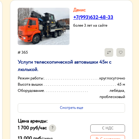
Денис
+7(993)632-48-33
более 3 лет на сайте
# 365
Услуги телескопической автовышки 45м с
люлькой.
Режим работы:
круглосуточно
Высота вышки
45 м
Оборудование
лебёдка,
проблесковый
маячок.
Смотреть еще
Тип проходимости
Вездеход
Цена аренды:
1 700 руб
/час
?
С НДС
13 000 руб
/
смена