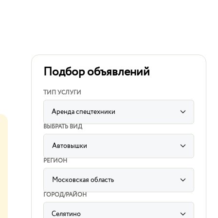
Подбор объявлений
ТИП УСЛУГИ
Аренда спецтехники
ВЫБРАТЬ ВИД
Автовышки
label
for
РЕГИОН
sorting
subcategory
input
Московская область
label
for
ГОРОД/РАЙОН
sorting
region
input
Селятино