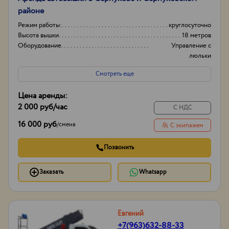
районе
Режим работы:
круглосуточно
Высота вышки
18 метров
Оборудование
Управление с
люльки
Тип проходимости
Колесная
Смотреть еще
Цена аренды:
2 000 руб
/час
С НДС
16 000 руб
/
смена
С экипажем
Позвонить
Заказать
Whatsapp
Евгений
+7(963)632-88-33