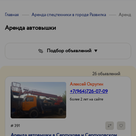
Главная
Аренда спецтехники в городе Развилка
Аренда 
Аренда автовышки
Подбор объявлений
26 обьявлений
Алексей Округин
+7(964)726-07-09
более 2 лет на сайте
# 391
Аренда автовышки в Серпухове и Серпуховском