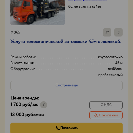
более 3 лет на сайте
# 365
Услуги телескопической автовышки 45м с люлькой.
Режим работы:
круглосуточно
Высота вышки
45 м
Оборудование
лебёдка,
проблесковый
маячок.
Смотреть еще
Тип проходимости
Вездеход
Цена аренды:
1 700 руб
/час
?
С НДС
13 000 руб
/
смена
С экипажем
Позвонить