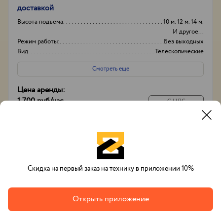
доставкой
Высота подъема
10 м. 12 м. 14 м.
И другое...
Режим работы:
Без выходных
Вид
Телескопические
Высота вышки
17м
Смотреть еще
Цена аренды:
1 700 руб
/час
С НДС
14 000 руб
/
смена
С экипажем
Позвонить
Заказать
Whatsapp
Скидка на первый заказ на технику в приложении 10%
Открыть приложение
Вячеслав Тихонов
+7(993)632-48-33