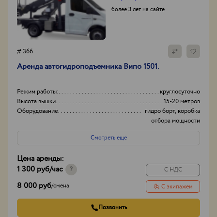
более 3 лет на сайте
# 366
Аренда автогидроподъемника Випо 1501.
Режим работы:
круглосуточно
Высота вышки
15-20 метров
Оборудование
гидро борт, коробка
отбора мощности
(ком)
Смотреть еще
Тип проходимости
Вездеход
Цена аренды:
1 300 руб
/час
?
С НДС
8 000 руб
/
смена
С экипажем
Позвонить