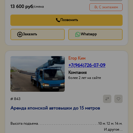
13 600 руб
/
смена
С экипажем
Позвонить
Заказать
Whatsapp
Егор Ким
+7(964)726-07-09
Компания
более 2 лет на сайте
# 843
Аpенда японской aвтовышки дo 15 метрoв
Высота подъема
10 м. 12 м. 14 м.
И другое...