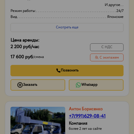
И другое...
Режим работы:
24/7
Вид
Японские
Оборудование
Автовышки
Смотреть еще
Цена аренды:
2 200 руб
/час
С НДС
17 600 руб
/
смена
С экипажем
Позвонить
Заказать
Whatsapp
Антон Борисенко
+7(991)629-08-41
Компания
более 2 лет на сайте