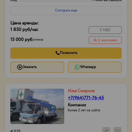
Вид
Мини-автовышки
Высота вышки
17м
Смотреть еще
Цена аренды:
1 850 руб
/час
С НДС
15 000 руб
/
смена
С экипажем
Позвонить
Заказать
Whatsapp
Илья Смирнов
+7(964)771-76-45
Компания
более 2 лет на сайте
# 839