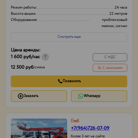
Режим работы:
24 часа
Высота вышки
22 метров
Оборудование
проблесковый
маячок, сигнал
заднего хода
Смотреть еще
Тип проходимости
Вездеход
Цена аренды:
1 600 руб
/час
?
С НДС
12 500 руб
/
смена
С экипажем
Позвонить
Заказать
Whatsapp
Глеб
+7(964)726-07-09
более 3 лет на сайте