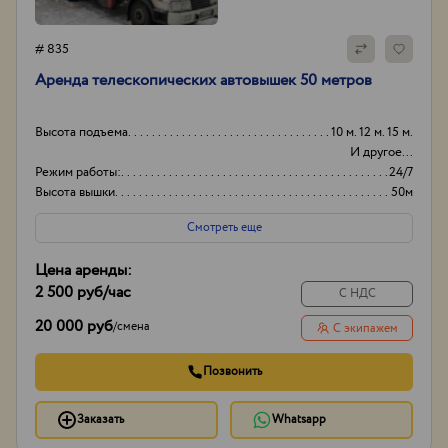
# 835
Аренда телескопических автовышек 50 метров
Высота подъема
10 м. 12 м. 15 м.
И другое...
Режим работы:
24/7
Высота вышки
50м
Оборудование
+
Смотреть еще
Цена аренды:
2 500 руб
/час
С НДС
20 000 руб
/
смена
С экипажем
Позвонить
Заказать
Whatsapp