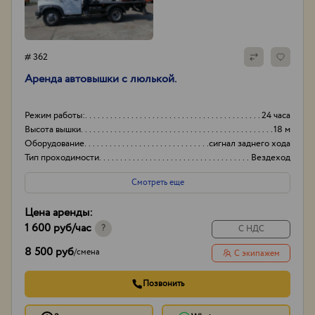
# 362
Аренда автовышки с люлькой.
Режим работы:
24 часа
Высота вышки
18 м
Оборудование
сигнал заднего хода
Тип проходимости
Вездеход
Смотреть еще
Цена аренды:
1 600 руб
/час
?
С НДС
8 500 руб
/
смена
С экипажем
Позвонить