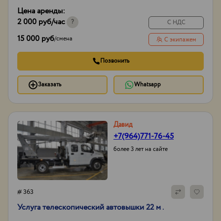
ГЛОНАСС/GPS,
Цена аренды:
сигнал заднего хода
2 000 руб
/час
Тип проходимости
Вездеход
?
С НДС
15 000 руб
/
смена
С экипажем
Позвонить
Заказать
Whatsapp
Давид
+7(964)771-76-45
более 3 лет на сайте
# 363
Услуга телескопический автовышки 22 м .