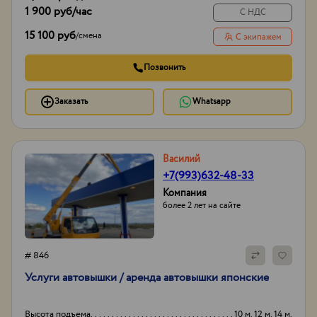
1 900 руб
/час
С НДС
15 100 руб
/
смена
С экипажем
Позвонить
Заказать
Whatsapp
Василий
+7(993)632-48-33
Компания
более 2 лет на сайте
# 846
Услуги автовышки / аренда автовышки японские
Высота подъема
10 м. 12 м. 14 м.