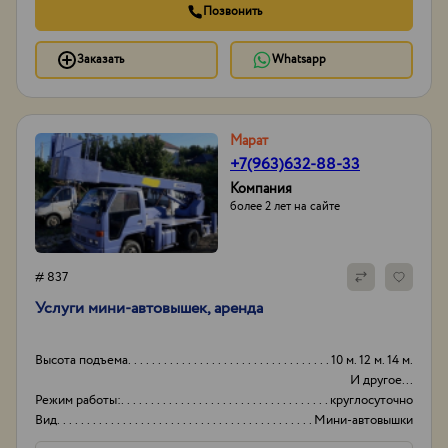
Позвонить
Заказать
Whatsapp
Марат
+7(963)632-88-33
Компания
более 2 лет на сайте
# 837
Услуги мини-автовышек, аренда
Высота подъема
10 м. 12 м. 14 м.
И другое...
Режим работы:
круглосуточно
Вид
Мини-автовышки
Высота вышки
15