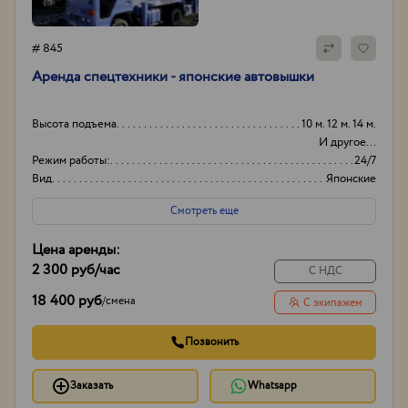
# 845
Аренда спецтехники - японские автовышки
Высота подъема
10 м. 12 м. 14 м.
И другое...
Режим работы:
24/7
Вид
Японские
Способ оплаты
Нал/безнал
Смотреть еще
Цена аренды:
2 300 руб
/час
С НДС
18 400 руб
/
смена
С экипажем
Позвонить
Заказать
Whatsapp