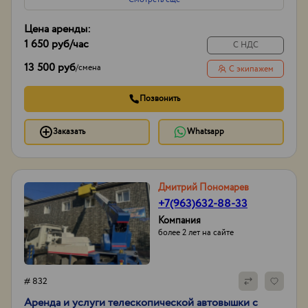
Цена аренды:
1 650 руб
/час
С НДС
13 500 руб
/
смена
С экипажем
Позвонить
Заказать
Whatsapp
Дмитрий Пономарев
+7(963)632-88-33
Компания
более 2 лет на сайте
# 832
Аренда и услуги телескопической автовышки с