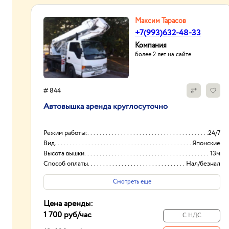
Максим Тарасов
+7(993)632-48-33
Компания
более 2 лет на сайте
# 844
Автовышка аренда круглосуточно
Режим работы:
24/7
Вид
Японские
Высота вышки
13м
Способ оплаты
Нал/безнал
Смотреть еще
Цена аренды:
1 700 руб
/час
С НДС