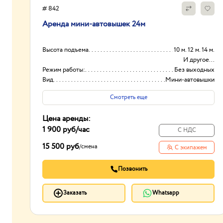
# 842
Аренда мини-автовышек 24м
Высота подъема
10 м. 12 м. 14 м.
И другое...
Режим работы:
Без выходных
Вид
Мини-автовышки
Высота вышки
24
Смотреть еще
Цена аренды:
1 900 руб
/час
С НДС
15 500 руб
/
смена
С экипажем
Позвонить
Заказать
Whatsapp