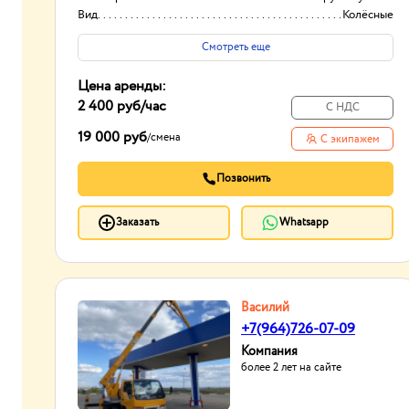
Вид
Колёсные
Высота вышки
до 35м
Смотреть еще
Цена аренды:
2 400 руб
/час
С НДС
19 000 руб
/
смена
С экипажем
Позвонить
Заказать
Whatsapp
Василий
+7(964)726-07-09
Компания
более 2 лет на сайте