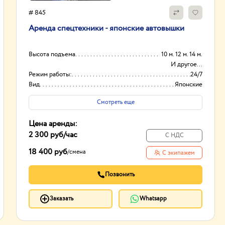
# 845
Аренда спецтехники - японские автовышки
Высота подъема
10 м. 12 м. 14 м.
И другое...
Режим работы:
24/7
Вид
Японские
Способ оплаты
Нал/безнал
Смотреть еще
Цена аренды:
2 300 руб
/час
С НДС
18 400 руб
/
смена
С экипажем
Позвонить
Заказать
Whatsapp