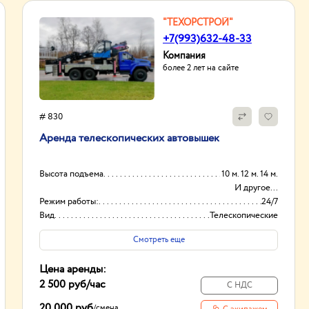
"ТЕХОРСТРОЙ"
+7(993)632-48-33
Компания
более 2 лет на сайте
# 830
Аренда телескопических автовышек
Высота подъема
10 м. 12 м. 14 м.
И другое...
Режим работы:
24/7
Вид
Телескопические
Высота вышки
45м
Смотреть еще
Цена аренды:
2 500 руб
/час
С НДС
20 000 руб
/
смена