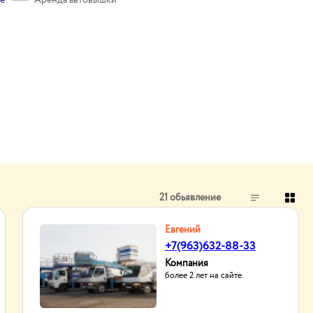
е
Аренда автовышки
21 обьявление
Евгений
+7(963)632-88-33
Компания
более 2 лет на сайте