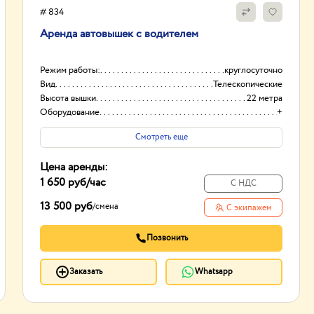
# 834
Аренда автовышек с водителем
Режим работы:
круглосуточно
Вид
Телескопические
Высота вышки
22 метра
Оборудование
+
Смотреть еще
Цена аренды:
1 650 руб
/час
С НДС
13 500 руб
/
смена
С экипажем
Позвонить
Заказать
Whatsapp