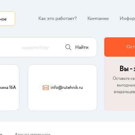
Как это работает?
Компании
Инфор
ное
Ост
Найти
нажмите Enter
Вы -
Оставьте св
выгодных
кина 16А
info@rutehnik.ru
владельцев