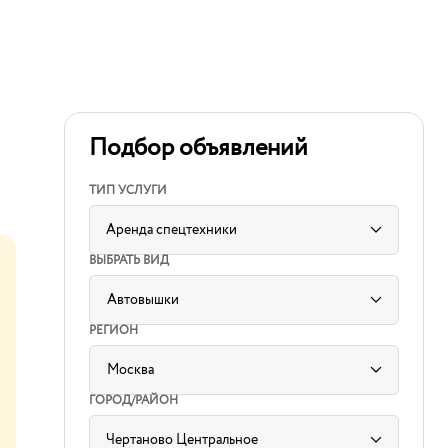
Подбор объявлений
ТИП УСЛУГИ
Аренда спецтехники
ВЫБРАТЬ ВИД
Автовышки
label
for
РЕГИОН
sorting
subcategory
input
Москва
label
for
ГОРОД/РАЙОН
sorting
region
input
Чертаново Центральное