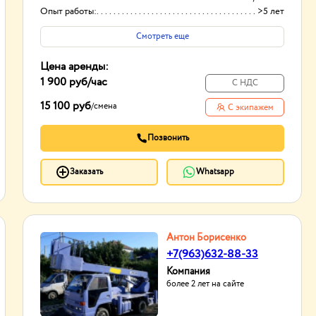
Опыт работы:
>5 лет
Смотреть еще
Цена аренды:
1 900 руб
/час
С НДС
15 100 руб
/
смена
С экипажем
Позвонить
Заказать
Whatsapp
Антон Борисенко
+7(963)632-88-33
Компания
более 2 лет на сайте