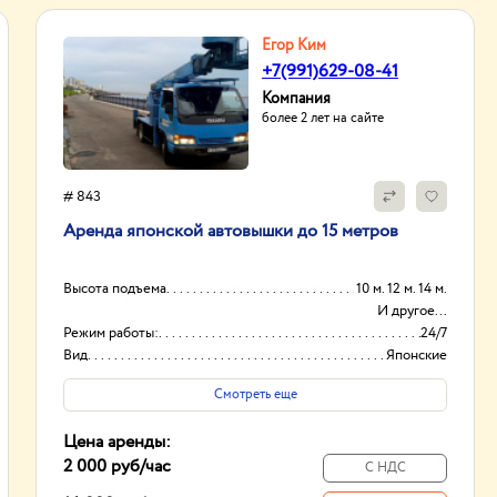
Егор Ким
+7(991)629-08-41
Компания
более 2 лет на сайте
# 843
Аpенда японской aвтовышки дo 15 метрoв
Высота подъема
10 м. 12 м. 14 м.
И другое...
Режим работы:
24/7
Вид
Японские
Высота вышки
15м
Смотреть еще
Цена аренды:
2 000 руб
/час
С НДС