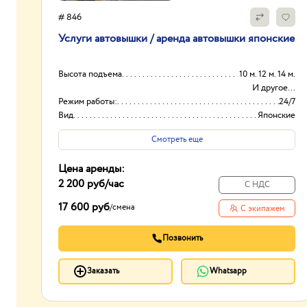
# 846
Услуги автовышки / аренда автовышки японские
Высота подъема
10 м. 12 м. 14 м.
И другое...
Режим работы:
24/7
Вид
Японские
Оборудование
Автовышки
Смотреть еще
Цена аренды:
2 200 руб
/час
С НДС
17 600 руб
/
смена
С экипажем
Позвонить
Заказать
Whatsapp