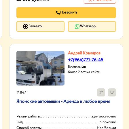
С экипажем
Позвонить
Заказать
Whatsapp
Андрей Крамаров
+7(964)771-76-45
Компания
более 2 лет на сайте
# 847
Японские автовышки - Аренда в любое время
Режим работы:
круглосуточно
Вид
Японские
Способ оплаты
Нал/безнал