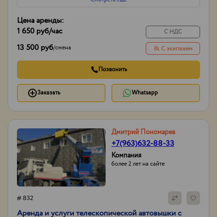
Цена аренды:
1 650 руб
/час
С НДС
13 500 руб
/
смена
С экипажем
Позвонить
Заказать
Whatsapp
Дмитрий Пономарев
+7(963)632-88-33
Компания
более 2 лет на сайте
# 832
Аренда и услуги телескопической автовышки с