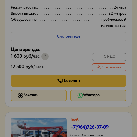
Режим работы:
24 часа
Высота вышки
22 метров
Оборудование
проблесковый
маячок, сигнал
заднего хода
Смотреть еще
Тип проходимости
Вездеход
Цена аренды:
1 600 руб
/час
?
С НДС
12 500 руб
/
смена
С экипажем
Позвонить
Заказать
Whatsapp
Глеб
+7(964)726-07-09
более 3 лет на сайте