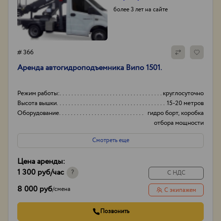
более 3 лет на сайте
# 366
Аренда автогидроподъемника Випо 1501.
Режим работы:
круглосуточно
Высота вышки
15-20 метров
Оборудование
гидро борт, коробка
отбора мощности
(ком)
Смотреть еще
Тип проходимости
Вездеход
Цена аренды:
1 300 руб
/час
?
С НДС
8 000 руб
/
смена
С экипажем
Позвонить