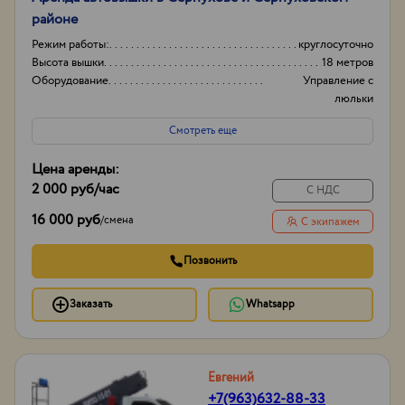
районе
Режим работы:
круглосуточно
Высота вышки
18 метров
Оборудование
Управление с
люльки
Тип проходимости
Колесная
Смотреть еще
Цена аренды:
2 000 руб
/час
С НДС
16 000 руб
/
смена
С экипажем
Позвонить
Заказать
Whatsapp
Евгений
+7(963)632-88-33