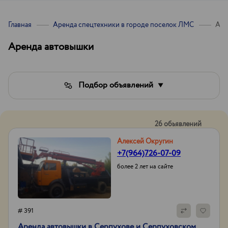
Главная
Аренда спецтехники в городе поселок ЛМС
Аре
Аренда автовышки
Подбор объявлений
26 обьявлений
Алексей Округин
+7(964)726-07-09
более 2 лет на сайте
# 391
Аренда автовышки в Серпухове и Серпуховском