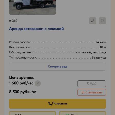
# 362
Аренда автовышки с люлькой.
Режим работы:
24 часа
Высота вышки
18 м
Оборудование
сигнал заднего хода
Тип проходимости
Вездеход
Смотреть еще
Цена аренды:
1 600 руб
/час
?
С НДС
8 500 руб
/
смена
С экипажем
Позвонить