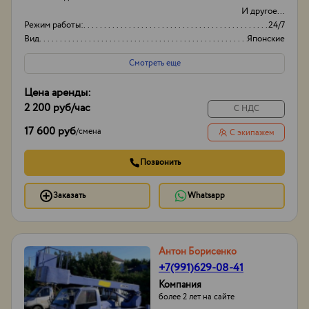
И другое...
Режим работы:
24/7
Вид
Японские
Оборудование
Автовышки
Смотреть еще
Цена аренды:
2 200 руб
/час
С НДС
17 600 руб
/
смена
С экипажем
Позвонить
Заказать
Whatsapp
Антон Борисенко
+7(991)629-08-41
Компания
более 2 лет на сайте