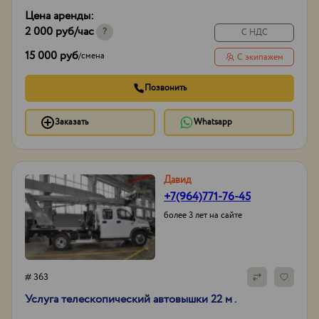
ГЛОНАСС/GPS,
Цена аренды:
сигнал заднего хода
2 000 руб
/час
Тип проходимости
Вездеход
?
С НДС
15 000 руб
/
смена
С экипажем
Позвонить
Заказать
Whatsapp
Давид
+7(964)771-76-45
более 3 лет на сайте
# 363
Услуга телескопический автовышки 22 м .