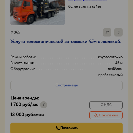
более 3 лет на сайте
# 365
Услуги телескопической автовышки 45м с люлькой.
Режим работы:
круглосуточно
Высота вышки
45 м
Оборудование
лебёдка,
проблесковый
маячок.
Смотреть еще
Тип проходимости
Вездеход
Цена аренды:
1 700 руб
/час
?
С НДС
13 000 руб
/
смена
С экипажем
Позвонить