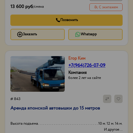
13 600 руб
/
смена
С экипажем
Позвонить
Заказать
Whatsapp
Егор Ким
+7(964)726-07-09
Компания
более 2 лет на сайте
# 843
Аpенда японской aвтовышки дo 15 метрoв
Высота подъема
10 м. 12 м. 14 м.
И другое...