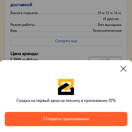
доставкой
Высота подъема
10 м. 12 м. 14 м.
И другое...
Режим работы:
Без выходных
Вид
Телескопические
Высота вышки
17м
Смотреть еще
Цена аренды:
1 700 руб
/час
С НДС
14 000 руб
/
смена
С экипажем
Позвонить
Заказать
Whatsapp
Скидка на первый заказ на технику в приложении 10%
Открыть приложение
Вячеслав Тихонов
+7(993)632-48-33