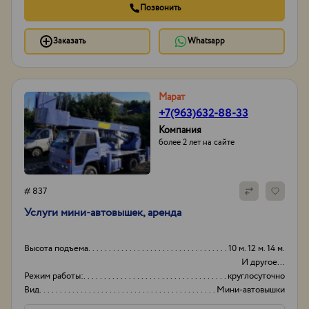
Позвонить
Заказать
Whatsapp
Марат
+7(963)632-88-33
Компания
более 2 лет на сайте
# 837
Услуги мини-автовышек, аренда
Высота подъема
10 м. 12 м. 14 м.
И другое...
Режим работы:
круглосуточно
Вид
Мини-автовышки
Высота вышки
15