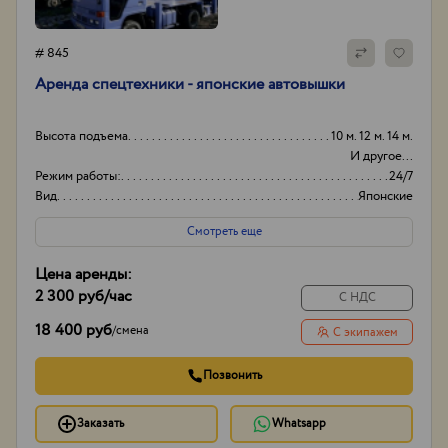
# 845
Аренда спецтехники - японские автовышки
Высота подъема
10 м. 12 м. 14 м.
И другое...
Режим работы:
24/7
Вид
Японские
Способ оплаты
Нал/безнал
Смотреть еще
Цена аренды:
2 300 руб
/час
С НДС
18 400 руб
/
смена
С экипажем
Позвонить
Заказать
Whatsapp