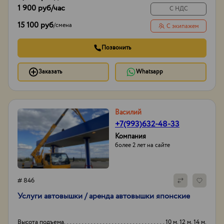
1 900 руб
/час
С НДС
15 100 руб
/
смена
С экипажем
Позвонить
Заказать
Whatsapp
Василий
+7(993)632-48-33
Компания
более 2 лет на сайте
# 846
Услуги автовышки / аренда автовышки японские
Высота подъема
10 м. 12 м. 14 м.