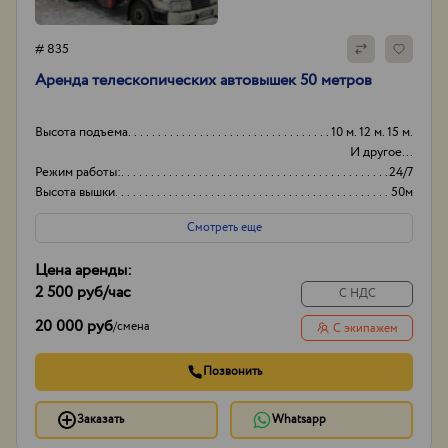
# 835
Аренда телескопических автовышек 50 метров
Высота подъема
10 м. 12 м. 15 м.
И другое...
Режим работы:
24/7
Высота вышки
50м
Оборудование
+
Смотреть еще
Цена аренды:
2 500 руб
/час
С НДС
20 000 руб
/
смена
С экипажем
Позвонить
Заказать
Whatsapp