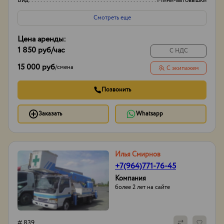
Вид
Мини-автовышки
Высота вышки
17м
Смотреть еще
Цена аренды:
1 850 руб
/час
С НДС
15 000 руб
/
смена
С экипажем
Позвонить
Заказать
Whatsapp
Илья Смирнов
+7(964)771-76-45
Компания
более 2 лет на сайте
# 839