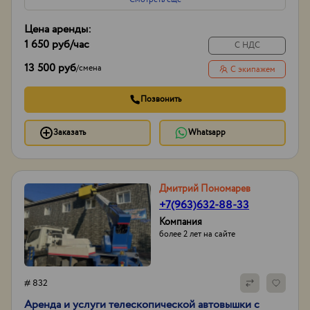
Цена аренды:
1 650 руб
/час
С НДС
13 500 руб
/
смена
С экипажем
Позвонить
Заказать
Whatsapp
Дмитрий Пономарев
+7(963)632-88-33
Компания
более 2 лет на сайте
# 832
Аренда и услуги телескопической автовышки с