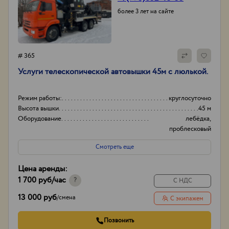
более 3 лет на сайте
# 365
Услуги телескопической автовышки 45м с люлькой.
Режим работы:
круглосуточно
Высота вышки
45 м
Оборудование
лебёдка,
проблесковый
маячок.
Смотреть еще
Тип проходимости
Вездеход
Цена аренды:
1 700 руб
/час
?
С НДС
13 000 руб
/
смена
С экипажем
Позвонить