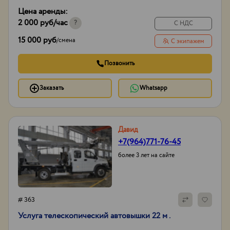
ГЛОНАСС/GPS,
Цена аренды:
сигнал заднего хода
2 000 руб
/час
Тип проходимости
Вездеход
?
С НДС
15 000 руб
/
смена
С экипажем
Позвонить
Заказать
Whatsapp
Давид
+7(964)771-76-45
более 3 лет на сайте
# 363
Услуга телескопический автовышки 22 м .