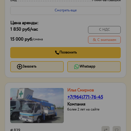
Вид
Мини-автовышки
Высота вышки
17м
Смотреть еще
Цена аренды:
1 850 руб
/час
С НДС
15 000 руб
/
смена
С экипажем
Позвонить
Заказать
Whatsapp
Илья Смирнов
+7(964)771-76-45
Компания
более 2 лет на сайте
# 839