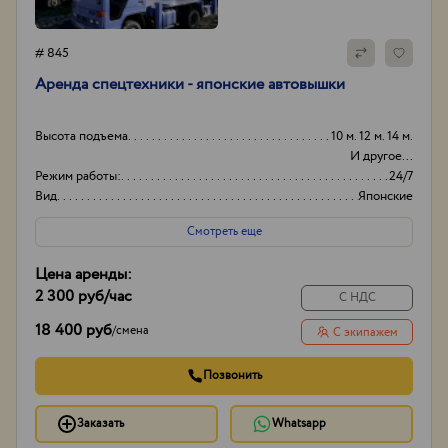
# 845
Аренда спецтехники - японские автовышки
Высота подъема
10 м. 12 м. 14 м.
И другое...
Режим работы:
24/7
Вид
Японские
Способ оплаты
Нал/безнал
Смотреть еще
Цена аренды:
2 300 руб
/час
С НДС
18 400 руб
/
смена
С экипажем
Позвонить
Заказать
Whatsapp