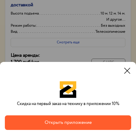
доставкой
Высота подъема
10 м. 12 м. 14 м.
И другое...
Режим работы:
Без выходных
Вид
Телескопические
Высота вышки
17м
Смотреть еще
Цена аренды:
1 700 руб
/час
С НДС
14 000 руб
/
смена
С экипажем
Позвонить
Заказать
Whatsapp
Скидка на первый заказ на технику в приложении 10%
Открыть приложение
Вячеслав Тихонов
+7(993)632-48-33