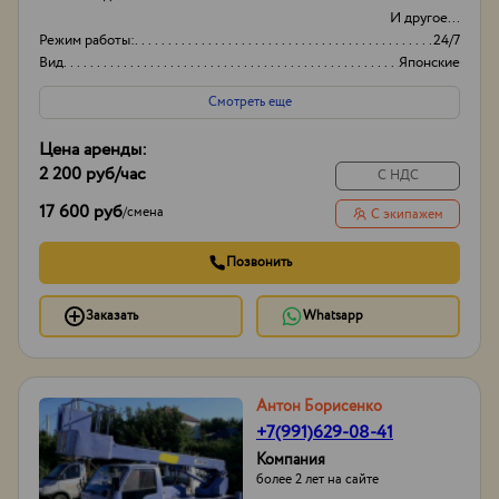
И другое...
Режим работы:
24/7
Вид
Японские
Оборудование
Автовышки
Смотреть еще
Цена аренды:
2 200 руб
/час
С НДС
17 600 руб
/
смена
С экипажем
Позвонить
Заказать
Whatsapp
Антон Борисенко
+7(991)629-08-41
Компания
более 2 лет на сайте