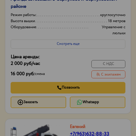
районе
Режим работы:
круглосуточно
Высота вышки
18 метров
Оборудование
Управление с
люльки
Тип проходимости
Колесная
Смотреть еще
Цена аренды:
2 000 руб
/час
С НДС
16 000 руб
/
смена
С экипажем
Позвонить
Заказать
Whatsapp
Евгений
+7(963)632-88-33