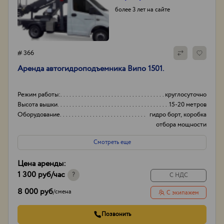
более 3 лет на сайте
# 366
Аренда автогидроподъемника Випо 1501.
Режим работы:
круглосуточно
Высота вышки
15-20 метров
Оборудование
гидро борт, коробка
отбора мощности
(ком)
Смотреть еще
Тип проходимости
Вездеход
Цена аренды:
1 300 руб
/час
?
С НДС
8 000 руб
/
смена
С экипажем
Позвонить