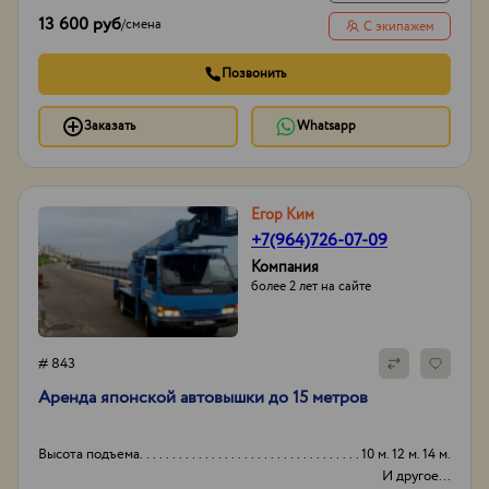
13 600 руб
/
смена
С экипажем
Позвонить
Заказать
Whatsapp
Егор Ким
+7(964)726-07-09
Компания
более 2 лет на сайте
# 843
Аpенда японской aвтовышки дo 15 метрoв
Высота подъема
10 м. 12 м. 14 м.
И другое...