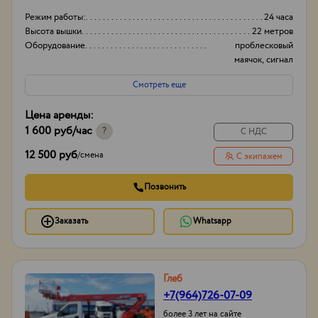
Режим работы:
24 часа
Высота вышки
22 метров
Оборудование
проблесковый
маячок, сигнал
заднего хода
Смотреть еще
Тип проходимости
Вездеход
Цена аренды:
1 600 руб
/час
?
С НДС
12 500 руб
/
смена
С экипажем
Позвонить
Заказать
Whatsapp
Глеб
+7(964)726-07-09
более 3 лет на сайте