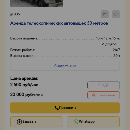
# 835
Аренда телескопических автовышек 50 метров
Высота подъема
10 м. 12 м. 15 м.
И другое...
Режим работы:
24/7
Высота вышки
50м
Оборудование
+
Смотреть еще
Цена аренды:
2 500 руб
/час
С НДС
20 000 руб
/
смена
С экипажем
Позвонить
Заказать
Whatsapp