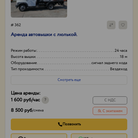
# 362
Аренда автовышки с люлькой.
Режим работы:
24 часа
Высота вышки
18 м
Оборудование
сигнал заднего хода
Тип проходимости
Вездеход
Смотреть еще
Цена аренды:
1 600 руб
/час
?
С НДС
8 500 руб
/
смена
С экипажем
Позвонить