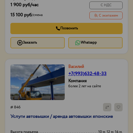
1 900 руб
/час
С НДС
15 100 руб
/
смена
С экипажем
Позвонить
Заказать
Whatsapp
Василий
+7(993)632-48-33
Компания
более 2 лет на сайте
# 846
Услуги автовышки / аренда автовышки японские
Высота подъема
10 м. 12 м. 14 м.