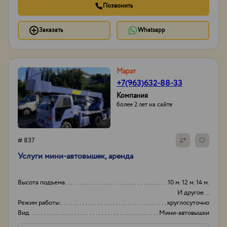
Позвонить
Заказать
Whatsapp
Марат
+7(963)632-88-33
Компания
более 2 лет на сайте
# 837
Услуги мини-автовышек, аренда
Высота подъема
10 м. 12 м. 14 м.
И другое...
Режим работы:
круглосуточно
Вид
Мини-автовышки
Высота вышки
15