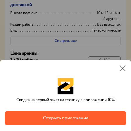
доставкой
Высота подъема
10 м. 12 м. 14 м.
И другое...
Режим работы:
Без выходных
Вид
Телескопические
Высота вышки
17м
Смотреть еще
Цена аренды:
1 700 руб
/час
С НДС
14 000 руб
/
смена
С экипажем
Позвонить
Заказать
Whatsapp
Скидка на первый заказ на технику в приложении 10%
Открыть приложение
Вячеслав Тихонов
+7(993)632-48-33