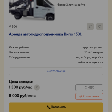
более 3 лет на сайте
# 366
Аренда автогидроподъемника Випо 1501.
Режим работы:
круглосуточно
Высота вышки
15-20 метров
Оборудование
гидро борт, коробка
отбора мощности
(ком)
Смотреть еще
Тип проходимости
Вездеход
Цена аренды:
1 300 руб
/час
?
С НДС
8 000 руб
/
смена
С экипажем
Позвонить