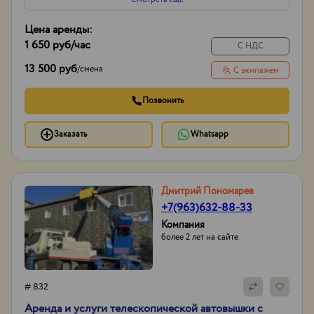
Цена аренды:
1 650 руб
/час
С НДС
13 500 руб
/
смена
С экипажем
Позвонить
Заказать
Whatsapp
Дмитрий Пономарев
+7(963)632-88-33
Компания
более 2 лет на сайте
# 832
Аренда и услуги телескопической автовышки с