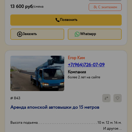
13 600 руб
/
смена
С экипажем
Позвонить
Заказать
Whatsapp
Егор Ким
+7(964)726-07-09
Компания
более 2 лет на сайте
# 843
Аpенда японской aвтовышки дo 15 метрoв
Высота подъема
10 м. 12 м. 14 м.
И другое...