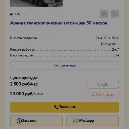
# 835
Аренда телескопических автовышек 50 метров
Высота подъема
10 м. 12 м. 15 м.
И другое...
Режим работы:
24/7
Высота вышки
50м
Оборудование
+
Смотреть еще
Цена аренды:
2 500 руб
/час
С НДС
20 000 руб
/
смена
С экипажем
Позвонить
Заказать
Whatsapp