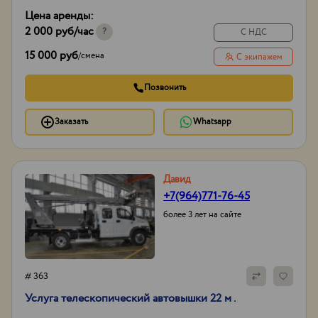
ГЛОНАСС/GPS,
Цена аренды:
сигнал заднего хода
2 000 руб
/час
Тип проходимости
Вездеход
?
С НДС
15 000 руб
/
смена
С экипажем
Позвонить
Заказать
Whatsapp
Давид
+7(964)771-76-45
более 3 лет на сайте
# 363
Услуга телескопический автовышки 22 м .