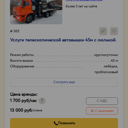
более 3 лет на сайте
# 365
Услуги телескопической автовышки 45м с люлькой.
Режим работы:
круглосуточно
Высота вышки
45 м
Оборудование
лебёдка,
проблесковый
маячок.
Смотреть еще
Тип проходимости
Вездеход
Цена аренды:
1 700 руб
/час
?
С НДС
13 000 руб
/
смена
С экипажем
Позвонить