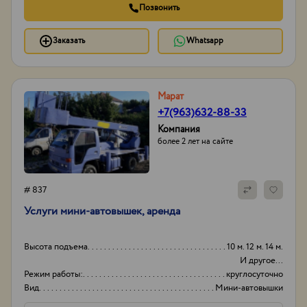
Позвонить
Заказать
Whatsapp
Марат
+7(963)632-88-33
Компания
более 2 лет на сайте
# 837
Услуги мини-автовышек, аренда
Высота подъема
10 м. 12 м. 14 м.
И другое...
Режим работы:
круглосуточно
Вид
Мини-автовышки
Высота вышки
15