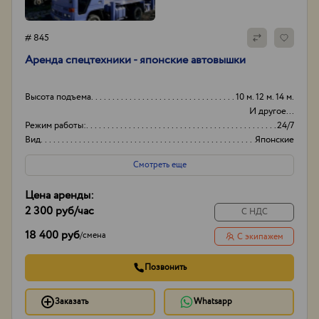
# 845
Аренда спецтехники - японские автовышки
Высота подъема
10 м. 12 м. 14 м.
И другое...
Режим работы:
24/7
Вид
Японские
Способ оплаты
Нал/безнал
Смотреть еще
Цена аренды:
2 300 руб
/час
С НДС
18 400 руб
/
смена
С экипажем
Позвонить
Заказать
Whatsapp