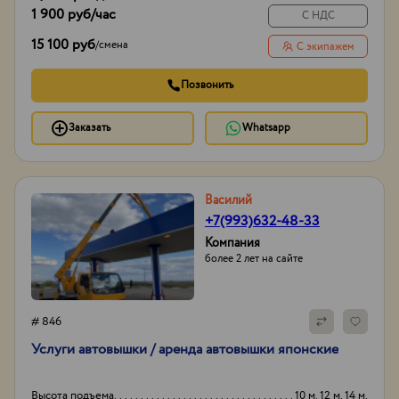
1 900 руб
/час
С НДС
15 100 руб
/
смена
С экипажем
Позвонить
Заказать
Whatsapp
Василий
+7(993)632-48-33
Компания
более 2 лет на сайте
# 846
Услуги автовышки / аренда автовышки японские
Высота подъема
10 м. 12 м. 14 м.