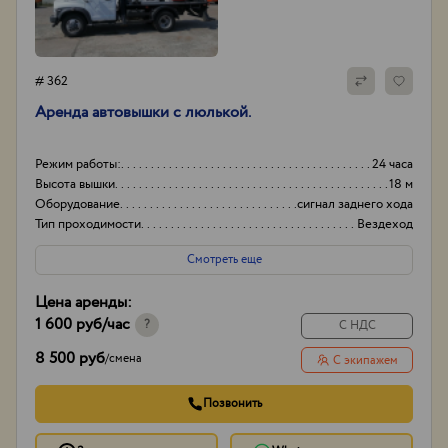
# 362
Аренда автовышки с люлькой.
Режим работы:
24 часа
Высота вышки
18 м
Оборудование
сигнал заднего хода
Тип проходимости
Вездеход
Смотреть еще
Цена аренды:
1 600 руб
/час
?
С НДС
8 500 руб
/
смена
С экипажем
Позвонить