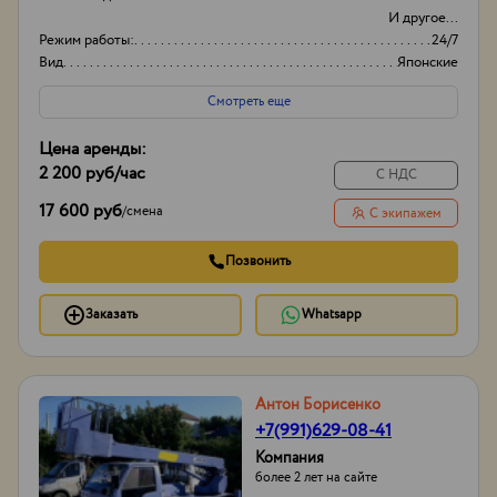
И другое...
Режим работы:
24/7
Вид
Японские
Оборудование
Автовышки
Смотреть еще
Цена аренды:
2 200 руб
/час
С НДС
17 600 руб
/
смена
С экипажем
Позвонить
Заказать
Whatsapp
Антон Борисенко
+7(991)629-08-41
Компания
более 2 лет на сайте