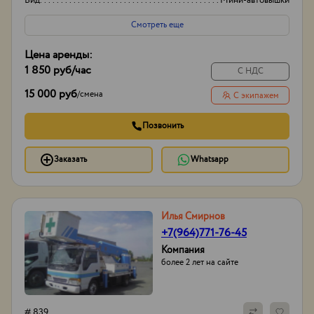
Вид
Мини-автовышки
Высота вышки
17м
Смотреть еще
Цена аренды:
1 850 руб
/час
С НДС
15 000 руб
/
смена
С экипажем
Позвонить
Заказать
Whatsapp
Илья Смирнов
+7(964)771-76-45
Компания
более 2 лет на сайте
# 839