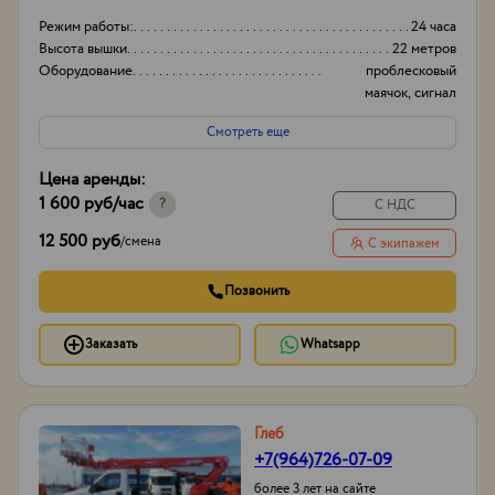
Режим работы:
24 часа
Высота вышки
22 метров
Оборудование
проблесковый
маячок, сигнал
заднего хода
Смотреть еще
Тип проходимости
Вездеход
Цена аренды:
1 600 руб
/час
?
С НДС
12 500 руб
/
смена
С экипажем
Позвонить
Заказать
Whatsapp
Глеб
+7(964)726-07-09
более 3 лет на сайте