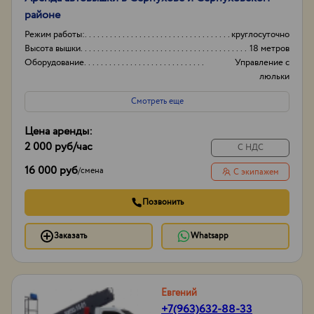
районе
Режим работы:
круглосуточно
Высота вышки
18 метров
Оборудование
Управление с
люльки
Тип проходимости
Колесная
Смотреть еще
Цена аренды:
2 000 руб
/час
С НДС
16 000 руб
/
смена
С экипажем
Позвонить
Заказать
Whatsapp
Евгений
+7(963)632-88-33